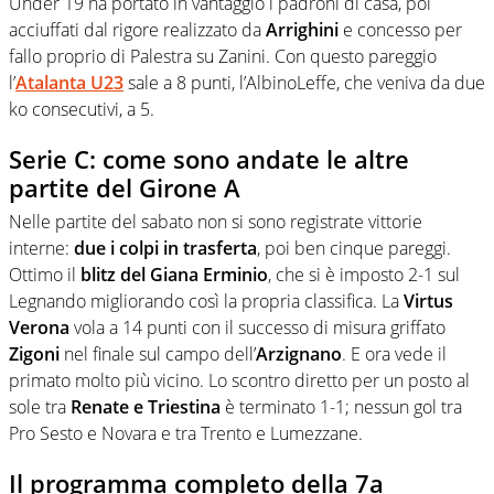
Under 19 ha portato in vantaggio i padroni di casa, poi
acciuffati dal rigore realizzato da
Arrighini
e concesso per
fallo proprio di Palestra su Zanini. Con questo pareggio
l’
Atalanta U23
sale a 8 punti, l’AlbinoLeffe, che veniva da due
ko consecutivi, a 5.
Serie C: come sono andate le altre
partite del Girone A
Nelle partite del sabato non si sono registrate vittorie
interne:
due i colpi in trasferta
, poi ben cinque pareggi.
Ottimo il
blitz del Giana Erminio
, che si è imposto 2-1 sul
Legnando migliorando così la propria classifica. La
Virtus
Verona
vola a 14 punti con il successo di misura griffato
Zigoni
nel finale sul campo dell’
Arzignano
. E ora vede il
primato molto più vicino. Lo scontro diretto per un posto al
sole tra
Renate e Triestina
è terminato 1-1; nessun gol tra
Pro Sesto e Novara e tra Trento e Lumezzane.
Il programma completo della 7a