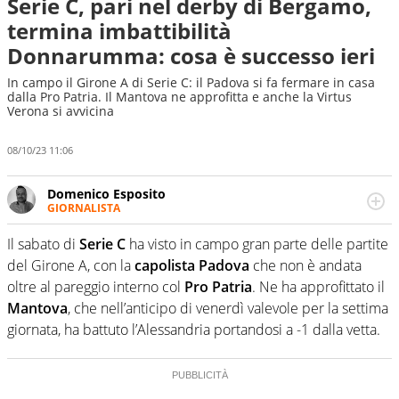
Serie C, pari nel derby di Bergamo,
termina imbattibilità
Donnarumma: cosa è successo ieri
In campo il Girone A di Serie C: il Padova si fa fermare in casa
dalla Pro Patria. Il Mantova ne approfitta e anche la Virtus
Verona si avvicina
08/10/23 11:06
Domenico Esposito
GIORNALISTA
Da vent’anni in campo e sul campo per vivere ogni evento
in tutte le sue sfaccettature. Passione smisurata per il
Il sabato di
Serie C
ha visto in campo gran parte delle partite
calcio e per la sfera di cuoio. Il pallone è una cosa
del Girone A, con la
capolista Padova
che non è andata
serissima, guai a dirgli di no
oltre al pareggio interno col
Pro Patria
. Ne ha approfittato il
Mantova
, che nell’anticipo di venerdì valevole per la settima
giornata, ha battuto l’Alessandria portandosi a -1 dalla vetta.