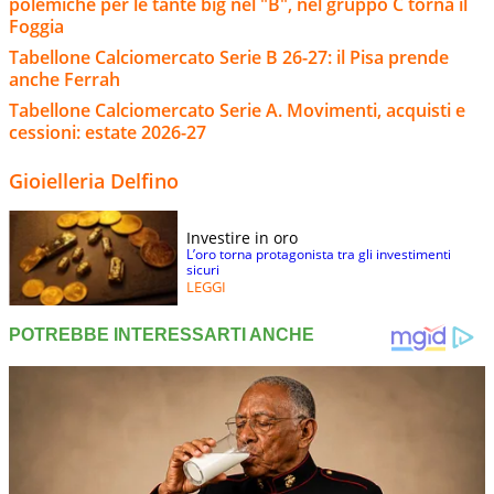
polemiche per le tante big nel "B", nel gruppo C torna il
Foggia
Tabellone Calciomercato Serie B 26-27: il Pisa prende
anche Ferrah
Tabellone Calciomercato Serie A. Movimenti, acquisti e
cessioni: estate 2026-27
Gioielleria Delfino
Investire in oro
L’oro torna protagonista tra gli investimenti
sicuri
LEGGI