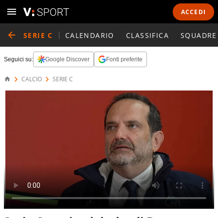
ACCEDI
SERIE C
CALENDARIO
CLASSIFICA
SQUADRE
Seguici su:
Google Discover
Fonti preferite
CALCIO
SERIE C