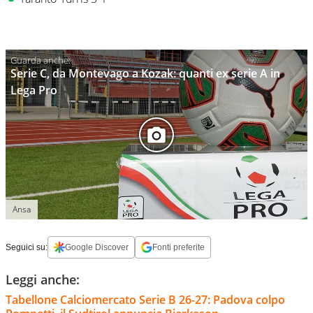
Serie C, da Montevago a Kozak: quanti ex serie A in
Lega Pro
Ansa
Seguici su:
Google Discover
Fonti preferite
Leggi anche:
Tabellone Calciomercato Serie B 26-27: Padova colpo