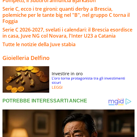
Pompetti, il Sudtirol annuncia Bjarkason
Serie C, ecco i tre gironi: quanti derby a Brescia,
polemiche per le tante big nel "B", nel gruppo C torna il
Foggia
Serie C 2026-2027, svelati i calendari: il Brescia esordisce
in casa, Juve NG col Novara, l'Inter U23 a Catania
Tutte le notizie della Juve stabia
Gioielleria Delfino
Investire in oro
L’oro torna protagonista tra gli investimenti
sicuri
LEGGI