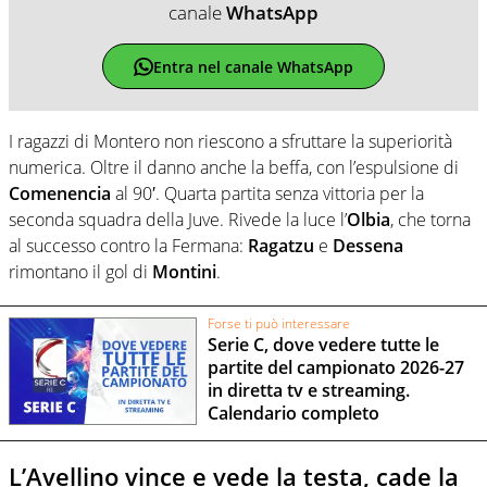
canale
WhatsApp
Entra nel canale WhatsApp
I ragazzi di Montero non riescono a sfruttare la superiorità
numerica. Oltre il danno anche la beffa, con l’espulsione di
Comenencia
al 90′. Quarta partita senza vittoria per la
seconda squadra della Juve. Rivede la luce l’
Olbia
, che torna
al successo contro la Fermana:
Ragatzu
e
Dessena
rimontano il gol di
Montini
.
Forse ti può interessare
Serie C, dove vedere tutte le
partite del campionato 2026-27
in diretta tv e streaming.
Calendario completo
L’Avellino vince e vede la testa, cade la