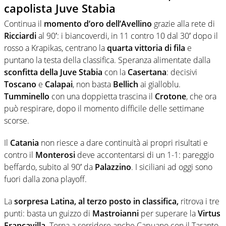
capolista Juve Stabia
Continua il
momento d’oro dell’Avellino
grazie alla rete di
Ricciardi
al 90′: i biancoverdi, in 11 contro 10 dal 30′ dopo il
rosso a Krapikas, centrano la
quarta vittoria di fila
e
puntano la testa della classifica. Speranza alimentate dalla
sconfitta della Juve Stabia
con la
Casertana
: decisivi
Toscano
e
Calapai
, non basta
Bellich
ai gialloblu.
Tumminello
con una doppietta trascina il
Crotone
, che ora
può respirare, dopo il momento difficile delle settimane
scorse.
Il
Catania
non riesce a dare continuità ai propri risultati e
contro il
Monterosi
deve accontentarsi di un 1-1: pareggio
beffardo, subito al 90′ da
Palazzino
. I siciliani ad oggi sono
fuori dalla zona playoff.
La
sorpresa Latina, al terzo posto in classifica,
ritrova i tre
punti: basta un guizzo di
Mastroianni
per superare la
Virtus
Francavilla
. Torna a sorridere anche Capuano con il Taranto,