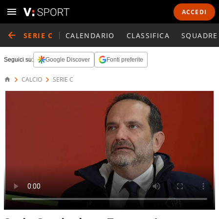
ACCEDI
SERIE C
CALENDARIO
CLASSIFICA
SQUADRE
Seguici su:
Google Discover
Fonti preferite
CALCIO
SERIE C