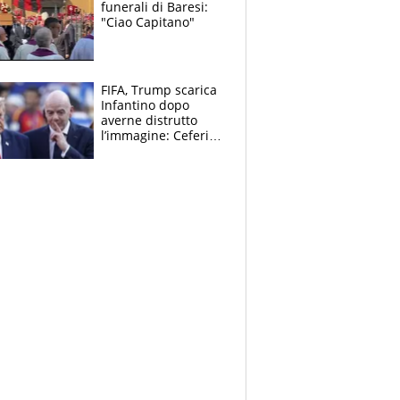
funerali di Baresi:
"Ciao Capitano"
FIFA, Trump scarica
Infantino dopo
averne distrutto
l’immagine: Ceferin
sceglie la
Supercoppa per il
contrattacco