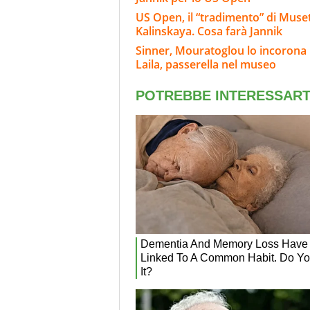
US Open, il “tradimento” di Muset
Kalinskaya. Cosa farà Jannik
Sinner, Mouratoglou lo incorona i
Laila, passerella nel museo