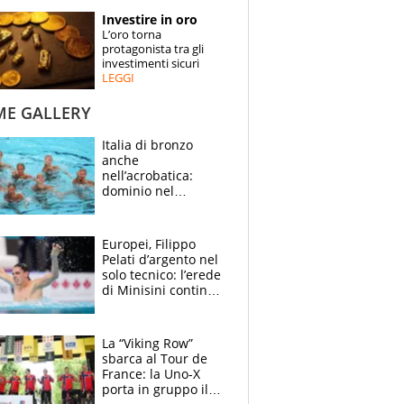
STORIE
Investire in oro
L’oro torna
SPECIALI
protagonista tra gli
investimenti sicuri
LEGGI
ESPERTI
ME GALLERY
CONTATTI
Italia di bronzo
anche
nell’acrobatica:
dominio nel
medagliere, ora
tocca a Ceccon, Curti
e compagni
Europei, Filippo
continuare
Pelati d’argento nel
solo tecnico: l’erede
di Minisini continua
a stupire, Los
Angeles è già nel
mirino
La “Viking Row”
sbarca al Tour de
France: la Uno-X
porta in gruppo il