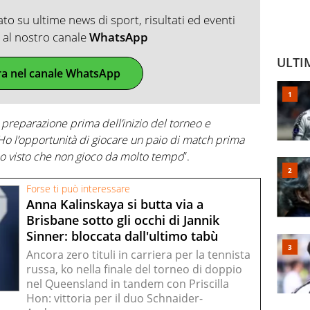
o su ultime news di sport, risultati ed eventi
ti al nostro canale
WhatsApp
ULTI
ra nel canale WhatsApp
reparazione prima dell’inizio del torneo e
. Ho l’opportunità di giocare un paio di match prima
itmo visto che non gioco da molto tempo
”.
Forse ti può interessare
Anna Kalinskaya si butta via a
Brisbane sotto gli occhi di Jannik
Sinner: bloccata dall'ultimo tabù
Ancora zero tituli in carriera per la tennista
russa, ko nella finale del torneo di doppio
nel Queensland in tandem con Priscilla
Hon: vittoria per il duo Schnaider-