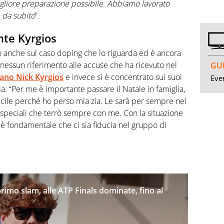
igliore preparazione possibile. Abbiamo lavorato
 da subito
”.
nte Kyrgios
o anche sul caso doping che lo riguarda ed è ancora
 nessun riferimento alle accuse che ha ricevuto nel
GUI
liano Nick Kyrgios
e invece si è concentrato sui suoi
Even
lia: “Per me è importante passare il Natale in famiglia,
ficile perché ho perso mia zia. Le sarà per sempre nel
speciali che terrò sempre con me. Con la situazione
 è fondamentale che ci sia fiducia nel gruppo di
 primo slam, alle ATP Finals dominate, fino al