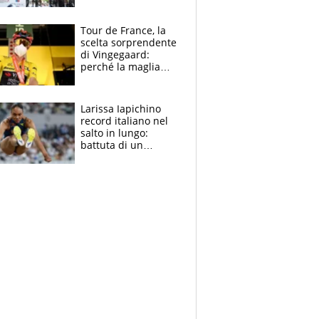
rito della Norvegia
di Haaland e
compagni
Tour de France, la
scelta sorprendente
di Vingegaard:
perché la maglia
gialla indossa la
mascherina, il
rischio da evitare
Larissa Iapichino
record italiano nel
salto in lungo:
battuta di un
centimetro mamma
Fiona May