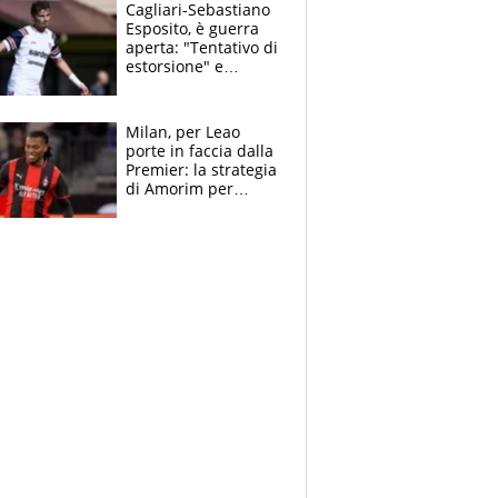
multa"
Cagliari-Sebastiano
Esposito, è guerra
aperta: "Tentativo di
estorsione" e
"certificato medico
imbarazzante"
Milan, per Leao
porte in faccia dalla
Premier: la strategia
di Amorim per
recuperarlo e il
grazie ad Allegri
dopo il derby