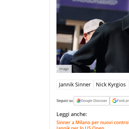
Imago
Jannik Sinner
Nick Kyrgios
Seguici su:
Google Discover
Fonti pr
Leggi anche:
Sinner a Milano per nuovi controlli
Jannik per lo US Open