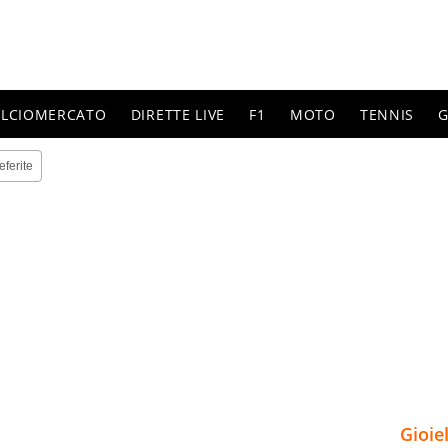
ALCIOMERCATO
DIRETTE LIVE
F1
MOTO
TENNIS
G
eferite
Gioie