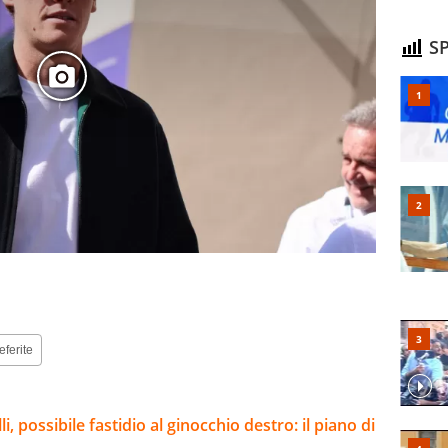
SP
eferite
, possibile fastidio al ginocchio destro: il piano di