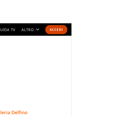
UIDA TV
ALTRO
ACCEDI
CALENDARI E CLASSIFICHE
ALTRI SPORT
MONDIALI 2026
OLIMPIADI
GOSSIP
LIFESTYLE
lleria Delfino