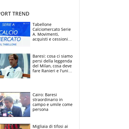
ORT TREND
Tabellone
Calciomercato Serie
A. Movimenti,
acquisti e cessioni:
estate 2026-27
Baresi: cosa ci siamo
persi della leggenda
del Milan, cosa deve
fare Ranieri e l'unico
neo di una carriera
immacolata
Cairo: Baresi
straordinario in
campo e umile come
persona
Migliaia di tifosi ai