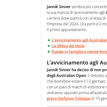
Per lui gli sport americani non 
innata di trovare la notizia do
Jannik Sinner
sembra più concentra
la sua marcia di avvicinamento agli
carriera dove partirà con la testa di
l’impresa del 2024. Ora però è il m
il primo appuntamento.
L’avvicinamento agli Australi
La difesa del titolo
Natale in famiglia e niente Kyr
L’avvicinamento agli A
Jannik Sinner ha deciso di non p
degli Australian Open
, il debutto
che dovrebbe essere il 12 gennaio. I
con un paio di match di esibizione
vedranno opposto prima all’austral
greco Stefanos Tsitsipas
(il 10 gen