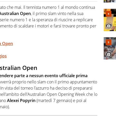
hanno segreti: basket, football, baseball e la capacità
ve altri non vedono granché
to che mai. Il tennista numero 1 al mondo continua
Australian Open
, il primo slam vinto nella sua
 serie numero 1 e la speranza di riuscire a replicare
omento di scaldare i motori e farsi trovare pronto per
an Open
gios
ustralian Open
rendere parte a nessun evento ufficiale prima
 avverrà proprio nello slam con il primo appuntamento
n vista del torneo l’azzurro ha deciso di prepararsi
 nell’ambito dell’Australian Open Opening Week che lo
iano
Alexei Popyrin
(martedì 7 gennaio) e poi al
naio).