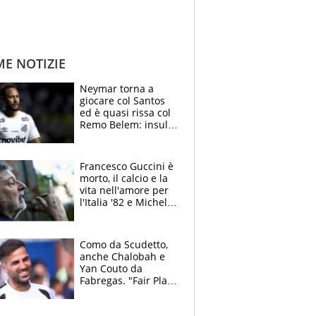
ME NOTIZIE
Neymar torna a
giocare col Santos
ed è quasi rissa col
Remo Belem: insulti
e provocazioni, tifosi
inferociti
Francesco Guccini è
morto, il calcio e la
vita nell'amore per
l'Italia '82 e Michel
Platini: tifoso
anomalo di Pistoiese
e Juventus
Como da Scudetto,
anche Chalobah e
Yan Couto da
Fabregas. "Fair Play
Finanziario?
Pagheremo la