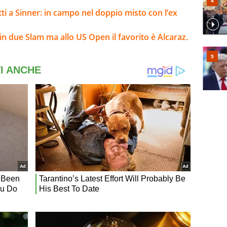
ti a Sinner: in campo nel doppio misto con l’ex
n due Slam ma allo US Open il favorito è Alcaraz.