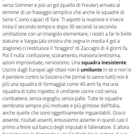
verso Sommer e poi un gol (quello di Freuler) arrivato al
termine di un fraseggio semplice che anche le squadre di
Serie C sono capaci di fare. Ti aspetti la reazione e invece
inizia il secondo tempo e dopo 30 secondi la seconda
umiliazione con un triangolo elementare, i nostri a far le belle
statuine e Vargas (ala sinistra che segna in media 4 gol a
stagione) ci restituisce il “tiraggiro” di Zaccagni di 4 giorni fa.
Poi il nulla: confusione, scoramento, manovra lentissima,
azioni improvvisate, nervosismo. Una
squadra inesistente
.
Uscire dagli Europei agli ottavi non è
umiliante
in sé e non lo
è perdere contro la Svizzera che (ormai lo sanno tutti) non è
più una squadra di formaggiai come 40 anni fa, ma una
squadra di tutto rispetto; è umiliante uscire così senza
combattere, senza orgoglio, senza palle. Tutte le squadre
sembrano sempre più motivate e più grintose dell’Italia,
anche quelle che sono oggettivamente inguardabili. Gioco
assente, risultati assenti, entusiasmo assente in questi casi il
primo a finire sul banco degli imputati è l’allenatore. E allora