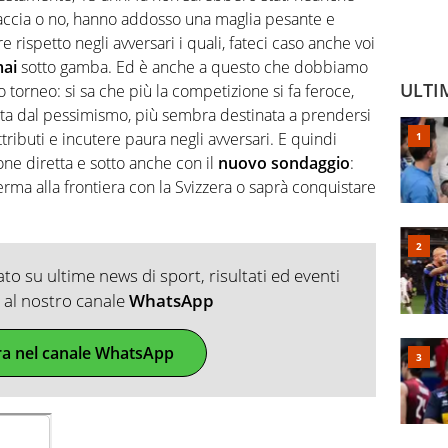
iaccia o no, hanno addosso una maglia pesante e
e rispetto negli avversari i quali, fateci caso anche voi
ai
sotto gamba. Ed è anche a questo che dobbiamo
ULTI
 torneo: si sa che più la competizione si fa feroce,
olta dal pessimismo, più sembra destinata a prendersi
ttributi e incutere paura negli avversari. E quindi
one diretta e sotto anche con il
nuovo sondaggio
:
ferma alla frontiera con la Svizzera o saprà conquistare
o su ultime news di sport, risultati ed eventi
ti al nostro canale
WhatsApp
ra nel canale WhatsApp