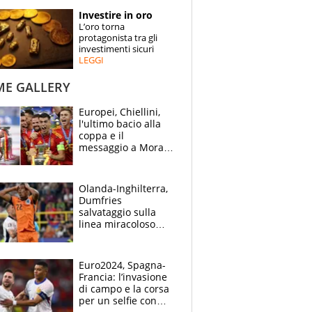
STORIE
Investire in oro
L’oro torna
SPECIALI
protagonista tra gli
investimenti sicuri
LEGGI
ESPERTI
ME GALLERY
CONTATTI
Europei, Chiellini,
l'ultimo bacio alla
coppa e il
messaggio a Morata
"Alzala": festa
Spagna, lacrime
inglesi
Olanda-Inghilterra,
Dumfries
salvataggio sulla
linea miracoloso
dopo l'ingenuità su
Kane: 30' da
montagne russe
Euro2024, Spagna-
Francia: l’invasione
di campo e la corsa
per un selfie con