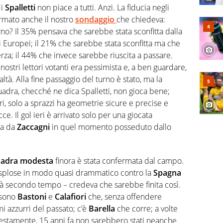
 F1, Motomondiale ma anche tennis, volley, basket: su
di
Spalletti
non piace a tutti. Anzi. La fiducia negli
appassionati sanno che troveranno sempre copertura
rmato anche il nostro
sondaggio
che chiedeva:
squadra di Virgilio Sport è formata da giornalisti ed
gioco di rimessa quando intercettano le notizie e le
turno? Il 35% pensava che sarebbe stata sconfitta dalla
 nella costruzione dal basso quando creano contenuti
i Europei; il 21% che sarebbe stata sconfitta ma che
rza; il 44% che invece sarebbe riuscita a passare.
nostri lettori votanti era pessimista e, a ben guardare,
tà. Alla fine passaggio del turno è stato, ma la
quadra, checché ne dica Spalletti, non gioca bene;
ri, solo a sprazzi ha geometrie sicure e precise e
ce. Il gol ieri è arrivato solo per una giocata
ta da
Zaccagni
in quel momento posseduto dallo
adra modesta
finora è stata confermata dal campo.
o esplose in modo quasi drammatico contro la
Spagna
età secondo tempo – credeva che sarebbe finita così.
 sono
Bastoni
e
Calafiori
che, senza offendere
i azzurri del passato; c’è
Barella
che corre; a volte
estamente, 15 anni fa non sarebbero stati neanche