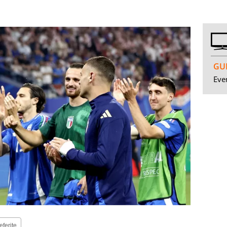
GUI
Even
eferite