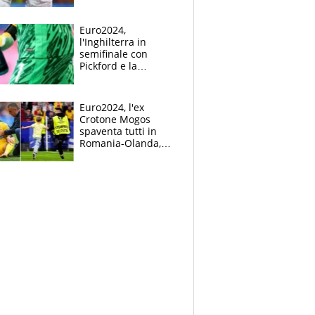
Mbappé
Euro2024,
l'Inghilterra in
semifinale con
Pickford e la
borraccia dei
segreti: "Akanji,
tuffati a sinistra"
Euro2024, l'ex
Crotone Mogos
spaventa tutti in
Romania-Olanda,
poi baby invasione
di campo