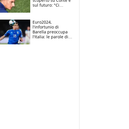
scoperto su Conte e
sul futuro: "Ci
metterò la faccia
come sempre"
Euro2024,
l'infortunio di
Barella preoccupa
l'Italia: le parole di
Gravina agitano i
tifosi