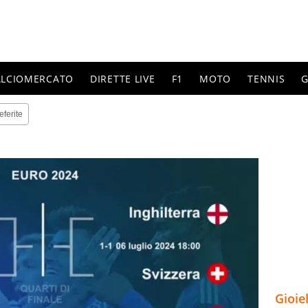
ALCIOMERCATO
DIRETTE LIVE
F1
MOTO
TENNIS
G
eferite
Gioie