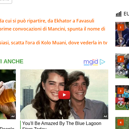
EU
da cui si può ripartire, da Ekhator a Favasuli
 prime convocazioni di Mancini, spunta il nome di
asi, scatta l’ora di Kolo Muani, dove vederla in tv