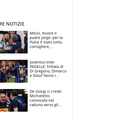
ME NOTIZIE
Messi, muore il
padre Jorge: per la
Pulce è stato tutto,
consigliere,
manager, amico e
capofamiglia
Juventus-Inter
PAGELLE: frittata di
Di Gregorio, Dimarco
e Diouf fanno i
bianconeri piccoli
piccoli, Ylildiz
scompare, Kolo fa
De Giorgi ci crede:
sperare
Michieletto
convocato nel
raduno verso gli
Europei. A sorpresa
torna Rychlicki