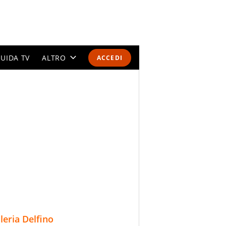
UIDA TV
ALTRO
ACCEDI
CALENDARI E CLASSIFICHE
ALTRI SPORT
MONDIALI 2026
OLIMPIADI
GOSSIP
LIFESTYLE
lleria Delfino