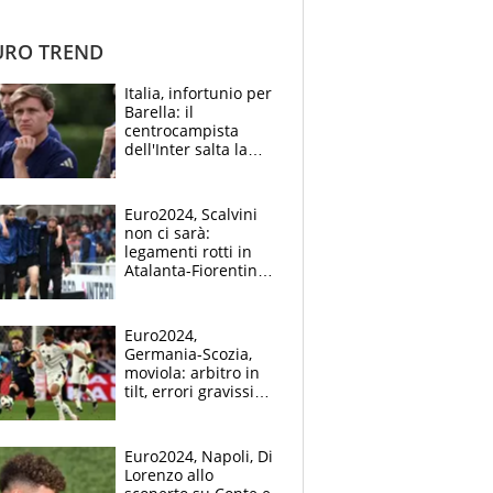
RO TREND
Italia, infortunio per
Barella: il
centrocampista
dell'Inter salta la
Turchia, come sta e i
tempi di recupero
Euro2024, Scalvini
non ci sarà:
legamenti rotti in
Atalanta-Fiorentina
e i social se la
prendono con
Gasperini
Euro2024,
Germania-Scozia,
moviola: arbitro in
tilt, errori gravissimi
e novità Var
Euro2024, Napoli, Di
Lorenzo allo