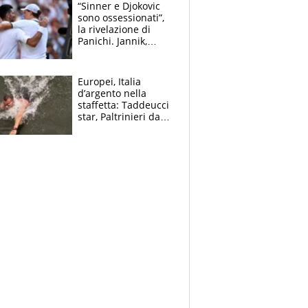
“Sinner e Djokovic
sono ossessionati”,
la rivelazione di
Panichi. Jannik,
ansia per il
ginocchio e il rischio
agli US Open
Europei, Italia
d’argento nella
staffetta: Taddeucci
star, Paltrinieri da
leggenda. Greg
svela la profezia di
Padre Pio