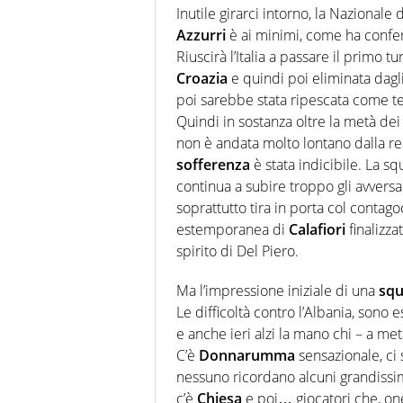
sport. Calcio, calciomercato,
Inutile girarci intorno, la Nazionale 
Virgilio Sport i tifosi e gli 
Azzurri
è ai minimi, come ha confe
completa e zero faziosità. La 
esperti di sport abili sia nel 
Riuscirà l’Italia a passare il primo 
rilanciano verso la rete, sia
Croazia
e quindi poi eliminata dagl
100% originali ed esclusivi.
poi sarebbe stata ripescata come te
Quindi in sostanza oltre la metà dei 
non è andata molto lontano dalla real
sofferenza
è stata indicibile. La s
continua a subire troppo gli avversa
soprattutto tira in porta col contagoc
estemporanea di
Calafiori
finalizza
spirito di Del Piero.
Ma l’impressione iniziale di una
squ
Le difficoltà contro l’Albania, son
e anche ieri alzi la mano chi – a m
C’è
Donnarumma
sensazionale, ci
nessuno ricordano alcuni grandissim
c’è
Chiesa
e poi… giocatori che, on