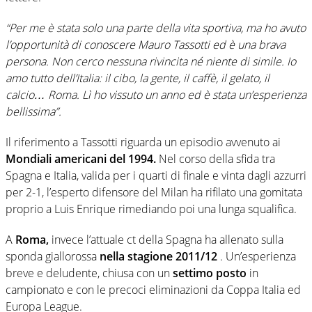
“Per me è stata solo una parte della vita sportiva, ma ho avuto
l’opportunità di conoscere Mauro Tassotti ed è una brava
persona. Non cerco nessuna rivincita né niente di simile. Io
amo tutto dell’Italia: il cibo, la gente, il caffè, il gelato, il
calcio… Roma. Lì ho vissuto un anno ed è stata un’esperienza
bellissima”.
Il riferimento a Tassotti riguarda un episodio avvenuto ai
Mondiali americani del 1994.
Nel corso della sfida tra
Spagna e Italia, valida per i quarti di finale e vinta dagli azzurri
per 2-1, l’esperto difensore del Milan ha rifilato una gomitata
proprio a Luis Enrique rimediando poi una lunga squalifica.
A
Roma,
invece l’attuale ct della Spagna ha allenato sulla
sponda giallorossa
nella stagione 2011/12
. Un’esperienza
breve e deludente, chiusa con un
settimo posto
in
campionato e con le precoci eliminazioni da Coppa Italia ed
Europa League.