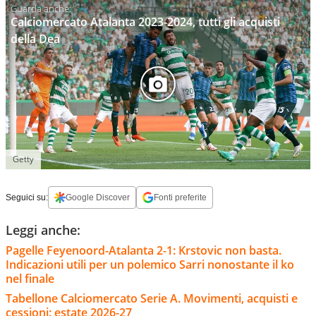
Calciomercato Atalanta 2023-2024, tutti gli acquisti
della Dea
Getty
Seguici su:
Google Discover
Fonti preferite
Leggi anche:
Pagelle Feyenoord-Atalanta 2-1: Krstovic non basta.
Indicazioni utili per un polemico Sarri nonostante il ko
nel finale
Tabellone Calciomercato Serie A. Movimenti, acquisti e
cessioni: estate 2026-27