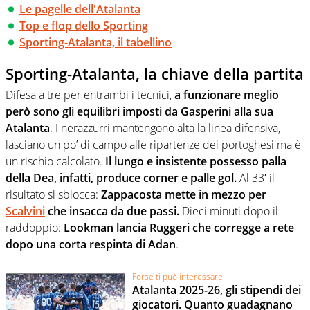
Le pagelle dell'Atalanta
Top e flop dello Sporting
Sporting-Atalanta, il tabellino
Sporting-Atalanta, la chiave della partita
Difesa a tre per entrambi i tecnici,
a funzionare meglio
però sono gli equilibri imposti da Gasperini alla sua
Atalanta
. I nerazzurri mantengono alta la linea difensiva,
lasciano un po’ di campo alle ripartenze dei portoghesi ma è
un rischio calcolato.
Il lungo e insistente possesso palla
della Dea, infatti, produce corner e palle gol.
Al 33′ il
risultato si sblocca:
Zappacosta mette in mezzo per
Scalvini
che insacca da due passi.
Dieci minuti dopo il
raddoppio:
Lookman lancia Ruggeri che corregge a rete
dopo una corta respinta di Adan
.
Forse ti può interessare
Atalanta 2025-26, gli stipendi dei
giocatori. Quanto guadagnano