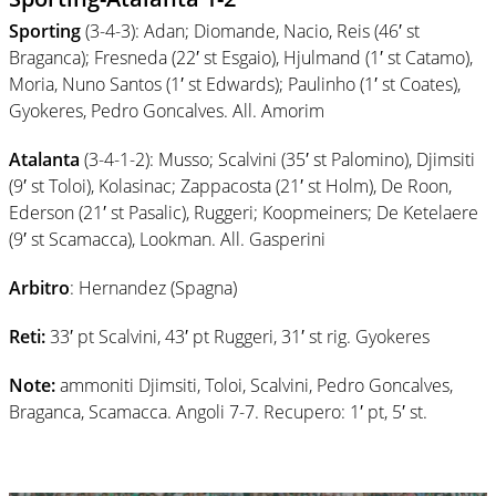
Sporting
(3-4-3): Adan; Diomande, Nacio, Reis (46′ st
Braganca); Fresneda (22′ st Esgaio), Hjulmand (1′ st Catamo),
Moria, Nuno Santos (1′ st Edwards); Paulinho (1′ st Coates),
Gyokeres, Pedro Goncalves. All. Amorim
Atalanta
(3-4-1-2): Musso; Scalvini (35′ st Palomino), Djimsiti
(9′ st Toloi), Kolasinac; Zappacosta (21′ st Holm), De Roon,
Ederson (21′ st Pasalic), Ruggeri; Koopmeiners; De Ketelaere
(9′ st Scamacca), Lookman. All. Gasperini
Arbitro
: Hernandez (Spagna)
Reti:
33′ pt Scalvini, 43′ pt Ruggeri, 31′ st rig. Gyokeres
Note:
ammoniti Djimsiti, Toloi, Scalvini, Pedro Goncalves,
Braganca, Scamacca. Angoli 7-7. Recupero: 1′ pt, 5′ st.