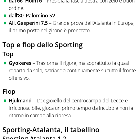
dal 66′ Holm 6
– Presidia la fascia destra con zelo e buon
ordine.
dall’80’ Palomino SV
All. Gasperini 7,5
– Grande prova dell’Atalanta in Europa,
il primo posto nel girone è prenotato.
Top e flop dello Sporting
Top
Gyokeres
– Trasforma il rigore, ma soprattutto fa quasi
reparto da solo, svariando continuamente su tutto il fronte
offensivo.
Flop
Hjulmand
– L’ex gioiello del centrocampo del Lecce è
irriconoscibile, gioca un primo tempo da incubo e non fa
ritorno in campo alla ripresa.
Sporting-Atalanta, il tabellino
Sporting-Atalanta 1-2