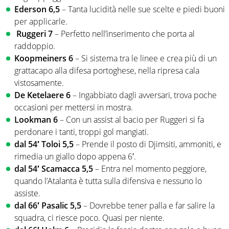
Ederson 6,5
– Tanta lucidità nelle sue scelte e piedi buoni
per applicarle.
Ruggeri 7
– Perfetto nell’inserimento che porta al
raddoppio.
Koopmeiners 6
– Si sistema tra le linee e crea più di un
grattacapo alla difesa portoghese, nella ripresa cala
vistosamente.
De Ketelaere 6
– Ingabbiato dagli avversari, trova poche
occasioni per mettersi in mostra.
Lookman 6
– Con un assist al bacio per Ruggeri si fa
perdonare i tanti, troppi gol mangiati.
dal 54′ Toloi 5,5
– Prende il posto di Djimsiti, ammoniti, e
rimedia un giallo dopo appena 6′.
dal 54′ Scamacca 5,5
– Entra nel momento peggiore,
quando l’Atalanta è tutta sulla difensiva e nessuno lo
assiste.
dal 66′ Pasalic 5,5
– Dovrebbe tener palla e far salire la
squadra, ci riesce poco. Quasi per niente.