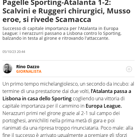
Pagelle Sporting-Atalanta 1-2:
Scalvini e Ruggeri chirurgici, Musso
eroe, si rivede Scamacca
Successo di capitale importanza per l'Atalanta in Europa
League: i nerazzurri passano a Lisbona contro lo Sporting,
balzando in testa al girone e ritrovando l'attaccante.
05/10/23 20:44
Rino Dazzo
GIORNALISTA
Se mai ci fosse modo di traslare il glossario del calcio in
una nicchia di esperti, lui ne farebbe parte. Non si perde
Un primo tempo michelangiolesco, un secondo da incubo: al
una svista arbitrale né gli umori social del mondo delle
termine di una prestazione dai due volti,
l’Atalanta passa a
curve
Lisbona in casa dello Sporting
cogliendo una vittoria di
capitale importanza per il cammino in
Europa League.
Nerazzurri primi nel girone grazie al 2-1 sul campo dei
portoghesi, annichiliti nella prima metà di gara e poi
rianimati da una ripresa troppo rinunciataria. Poco male: alla
fine il successo è arrivato ugualmente a premiare gli sforzi