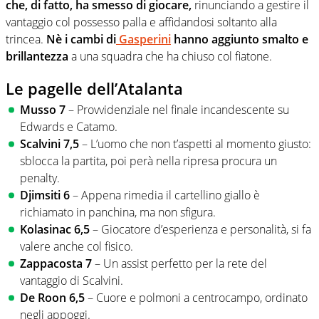
che, di fatto, ha smesso di giocare,
rinunciando a gestire il
vantaggio col possesso palla e affidandosi soltanto alla
trincea.
Nè i cambi di
Gasperini
hanno aggiunto smalto e
brillantezza
a una squadra che ha chiuso col fiatone.
Le pagelle dell’Atalanta
Musso 7
– Provvidenziale nel finale incandescente su
Edwards e Catamo.
Scalvini 7,5
– L’uomo che non t’aspetti al momento giusto:
sblocca la partita, poi perà nella ripresa procura un
penalty.
Djimsiti 6
– Appena rimedia il cartellino giallo è
richiamato in panchina, ma non sfigura.
Kolasinac 6,5
– Giocatore d’esperienza e personalità, si fa
valere anche col fisico.
Zappacosta 7
– Un assist perfetto per la rete del
vantaggio di Scalvini.
De Roon 6,5
– Cuore e polmoni a centrocampo, ordinato
negli appoggi.