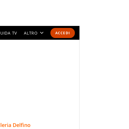
UIDA TV
ALTRO
ACCEDI
CALENDARI E CLASSIFICHE
ALTRI SPORT
MONDIALI 2026
OLIMPIADI
GOSSIP
LIFESTYLE
lleria Delfino