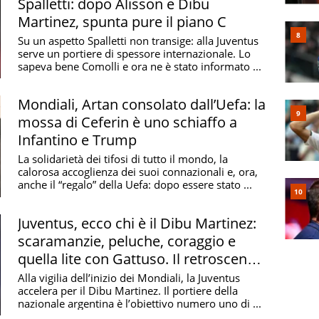
Spalletti: dopo Alisson e Dibu
Martinez, spunta pure il piano C
Su un aspetto Spalletti non transige: alla Juventus
serve un portiere di spessore internazionale. Lo
sapeva bene Comolli e ora ne è stato informato ...
Mondiali, Artan consolato dall’Uefa: la
mossa di Ceferin è uno schiaffo a
Infantino e Trump
La solidarietà dei tifosi di tutto il mondo, la
calorosa accoglienza dei suoi connazionali e, ora,
anche il “regalo” della Uefa: dopo essere stato ...
Juventus, ecco chi è il Dibu Martinez:
scaramanzie, peluche, coraggio e
quella lite con Gattuso. Il retroscena
sul soprannome
Alla vigilia dell’inizio dei Mondiali, la Juventus
accelera per il Dibu Martinez. Il portiere della
nazionale argentina è l’obiettivo numero uno di ...