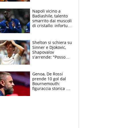
“Prendere Max
sarebbe un rischio”
Napoli vicino a
Badiashile, talento
smarrito dai muscoli
di cristallo: infortuni
a raffica negli ultimi
3 anni
Shelton si schiera su
Sinner e Djokovic,
Shapovalov
s'arrende: "Posso
battere tutti tranne
Jannik e Alcaraz"
Genoa, De Rossi
prende 10 gol dal
Bournemouth:
figuraccia storica ed
è allarme per il
mercato di Lopez