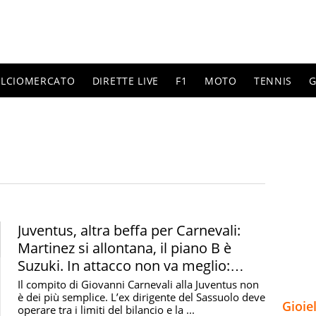
ALCIOMERCATO
DIRETTE LIVE
F1
MOTO
TENNIS
G
Juventus, altra beffa per Carnevali:
Martinez si allontana, il piano B è
Suzuki. In attacco non va meglio:
rispunta Vlahovic
Il compito di Giovanni Carnevali alla Juventus non
è dei più semplice. L’ex dirigente del Sassuolo deve
Gioie
operare tra i limiti del bilancio e la ...