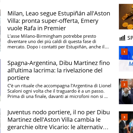
Milan, Leao segue Estupiñán all'Aston
Villa: pronta super-offerta, Emery
vuole Rafa in Premier
L’asse Milano-Birmingham potrebbe presto
SP
diventare uno dei più caldi di questa fase di
mercato. Dopo i contatti per Estupiñán, anche il
futuro di ...
Spagna-Argentina, Dibu Martinez fino
all’ultima lacrima: la rivelazione del
portiere
C’è un rituale che accompagna l’Argentina di Lionel
Scaloni ogni volta che il traguardo è a un passo.
Prima di una finale, davanti ai microfoni non si ...
Juventus nodo portiere, il no per Dibu
Martinez dell'Aston Villa cambia le
gerarchie oltre Vicario: le alternative