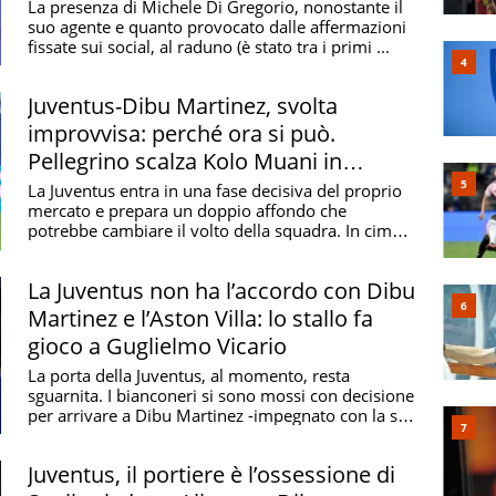
da Milinkovic-Savic a De Gea
La presenza di Michele Di Gregorio, nonostante il
suo agente e quanto provocato dalle affermazioni
fissate sui social, al raduno (è stato tra i primi ...
Juventus-Dibu Martinez, svolta
improvvisa: perché ora si può.
Pellegrino scalza Kolo Muani in
attacco
La Juventus entra in una fase decisiva del proprio
mercato e prepara un doppio affondo che
potrebbe cambiare il volto della squadra. In cima
alla ...
La Juventus non ha l’accordo con Dibu
Martinez e l’Aston Villa: lo stallo fa
gioco a Guglielmo Vicario
La porta della Juventus, al momento, resta
sguarnita. I bianconeri si sono mossi con decisione
per arrivare a Dibu Martinez -impegnato con la sua
...
Juventus, il portiere è l’ossessione di