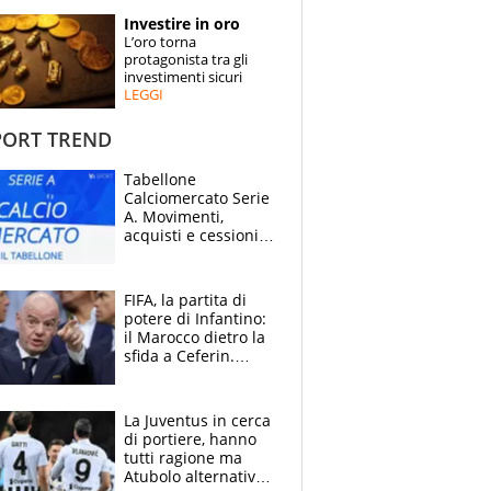
STORIE
Investire in oro
L’oro torna
SPECIALI
protagonista tra gli
investimenti sicuri
LEGGI
ESPERTI
ORT TREND
CONTATTI
Tabellone
Calciomercato Serie
A. Movimenti,
acquisti e cessioni:
estate 2026-27
FIFA, la partita di
potere di Infantino:
il Marocco dietro la
sfida a Ceferin.
Scontro sul
Mondiale a 64
squadre, l’ira di Figo
La Juventus in cerca
di portiere, hanno
tutti ragione ma
Atubolo alternativa