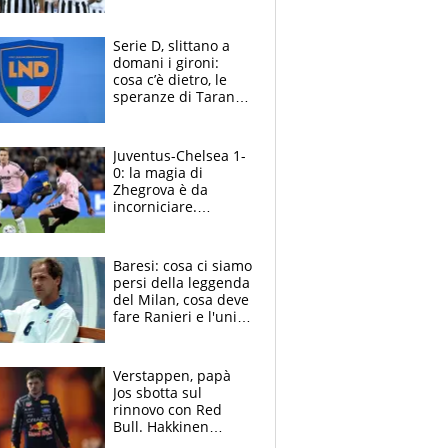
a Vicario non regge
e la soluzione
rimane Milinkovic-
Serie D, slittano a
Savic
domani i gironi:
cosa c’è dietro, le
speranze di Taranto
e Messina, chi può
essere ripescato
Juventus-Chelsea 1-
0: la magia di
Zhegrova è da
incorniciare.
Spalletti suona il
Blues e tiene,
ancora, la porta
Baresi: cosa ci siamo
inviolata
persi della leggenda
del Milan, cosa deve
fare Ranieri e l'unico
neo di una carriera
immacolata
Verstappen, papà
Jos sbotta sul
rinnovo con Red
Bull. Hakkinen
avverte McLaren: