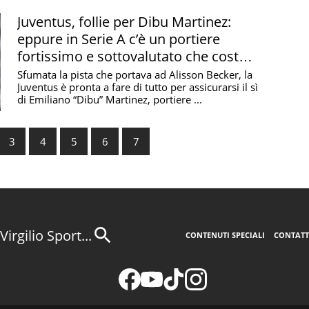
Juventus, follie per Dibu Martinez:
eppure in Serie A c’è un portiere
fortissimo e sottovalutato che costa
poco
Sfumata la pista che portava ad Alisson Becker, la
Juventus è pronta a fare di tutto per assicurarsi il sì
di Emiliano “Dibu” Martinez, portiere ...
3
4
5
6
7
Virgilio Sport...
CONTENUTI SPECIALI
CONTATT