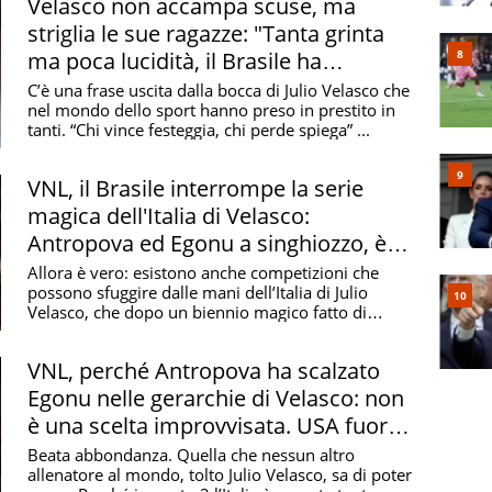
Velasco non accampa scuse, ma
striglia le sue ragazze: "Tanta grinta
ma poca lucidità, il Brasile ha
meritato di vincere"
C’è una frase uscita dalla bocca di Julio Velasco che
nel mondo dello sport hanno preso in prestito in
tanti. “Chi vince festeggia, chi perde spiega” ...
VNL, il Brasile interrompe la serie
magica dell'Italia di Velasco:
Antropova ed Egonu a singhiozzo, è
una semifinale amara
Allora è vero: esistono anche competizioni che
possono sfuggire dalle mani dell’Italia di Julio
Velasco, che dopo un biennio magico fatto di
quattro ...
VNL, perché Antropova ha scalzato
Egonu nelle gerarchie di Velasco: non
è una scelta improvvisata. USA fuori
con la Cina!
Beata abbondanza. Quella che nessun altro
allenatore al mondo, tolto Julio Velasco, sa di poter