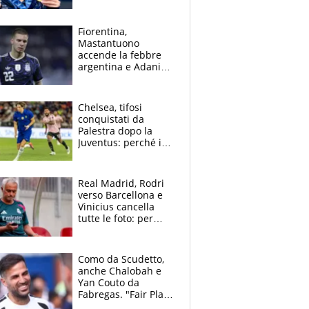
2026, papà
Giampaolo
giornalista, mamma
Fiorentina,
insegnante e il
Mastantuono
fratello calciatore
accende la febbre
argentina e Adani
impazzisce. Ma
Antognoni ‘rovina la
festa’ a Commisso
Chelsea, tifosi
conquistati da
Palestra dopo la
Juventus: perché i
fan dei Blues sono
pazzi dell’azzurro
Real Madrid, Rodri
verso Barcellona e
Vinicius cancella
tutte le foto: per
Mourinho due grane
da risolvere
Como da Scudetto,
anche Chalobah e
Yan Couto da
Fabregas. "Fair Play
Finanziario?