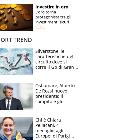
STORIE
Investire in oro
L’oro torna
SPECIALI
protagonista tra gli
investimenti sicuri
LEGGI
ESPERTI
ORT TREND
CONTATTI
Silverstone, le
caratteristiche del
circuito dove si
corre il Gp di Gran
Bretagna del
Motomondiale
Ostiamare, Alberto
De Rossi nuovo
presidente: il
compito e gli
obiettivi ricevuti dal
figlio Daniele
Chi è Chiara
Pellacani, 4
medaglie agli
Europei di Parigi