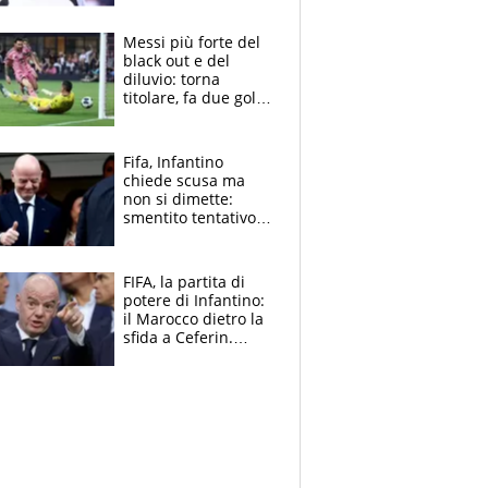
Pagheremo la
multa"
Messi più forte del
black out e del
diluvio: torna
titolare, fa due gol e
un assist e trascina
l'Inter Miami, altro
che ritiro
Fifa, Infantino
chiede scusa ma
non si dimette:
smentito tentativo di
corruzione al
Marocco
FIFA, la partita di
potere di Infantino:
il Marocco dietro la
sfida a Ceferin.
Scontro sul
Mondiale a 64
squadre, l’ira di Figo