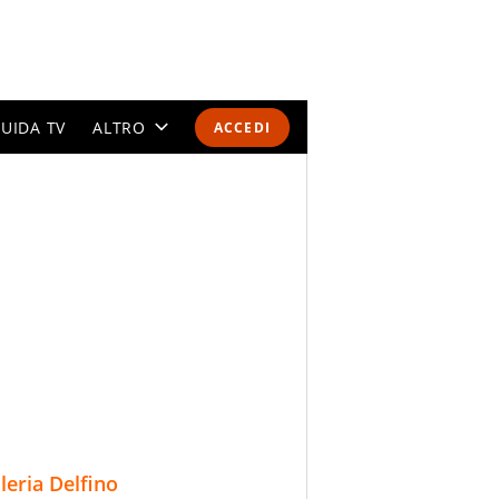
UIDA TV
ALTRO
ACCEDI
CALENDARI E CLASSIFICHE
ALTRI SPORT
MONDIALI 2026
OLIMPIADI
GOSSIP
LIFESTYLE
lleria Delfino