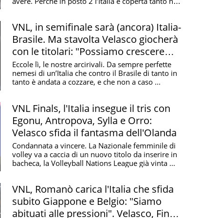
avere. Perché in posto 2 l’Italia è coperta tanto nel
...
VNL, in semifinale sarà (ancora) Italia-
Brasile. Ma stavolta Velasco giocherà
con le titolari: "Possiamo crescere
ancora"
Eccole lì, le nostre arcirivali. Da sempre perfette
nemesi di un’Italia che contro il Brasile di tanto in
tanto è andata a cozzare, e che non a caso ...
VNL Finals, l'Italia insegue il tris con
Egonu, Antropova, Sylla e Orro:
Velasco sfida il fantasma dell'Olanda
Condannata a vincere. La Nazionale femminile di
volley va a caccia di un nuovo titolo da inserire in
bacheca, la Volleyball Nations League già vinta ...
VNL, Romanò carica l'Italia che sfida
subito Giappone e Belgio: "Siamo
abituati alle pressioni". Velasco, Finals