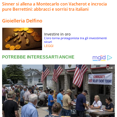
Sinner si allena a Montecarlo con Vacherot e incrocia
pure Berrettini: abbracci e sorrisi tra italiani
Gioielleria Delfino
Investire in oro
L’oro torna protagonista tra gli investimenti
sicuri
LEGGI