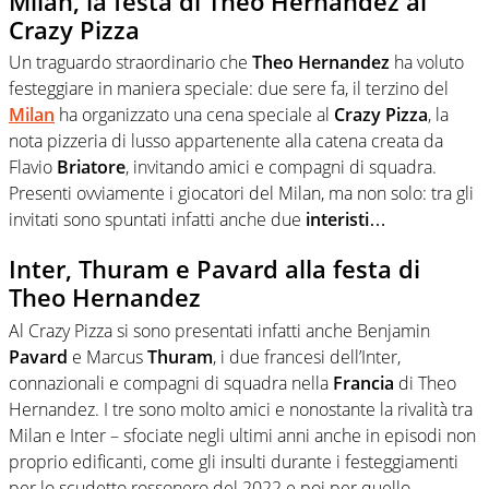
Milan, la festa di Theo Hernandez al
Crazy Pizza
Un traguardo straordinario che
Theo Hernandez
ha voluto
festeggiare in maniera speciale: due sere fa, il terzino del
Milan
ha organizzato una cena speciale al
Crazy Pizza
, la
nota pizzeria di lusso appartenente alla catena creata da
Flavio
Briatore
, invitando amici e compagni di squadra.
Presenti ovviamente i giocatori del Milan, ma non solo: tra gli
invitati sono spuntati infatti anche due
interisti
…
Inter, Thuram e Pavard alla festa di
Theo Hernandez
Al Crazy Pizza si sono presentati infatti anche Benjamin
Pavard
e Marcus
Thuram
, i due francesi dell’Inter,
connazionali e compagni di squadra nella
Francia
di Theo
Hernandez. I tre sono molto amici e nonostante la rivalità tra
Milan e Inter – sfociate negli ultimi anni anche in episodi non
proprio edificanti, come gli insulti durante i festeggiamenti
per lo scudetto rossonero del 2022 e poi per quello