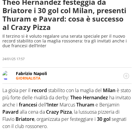
Theo Hernandez festeggia da
Briatore i 30 gol col Milan, presenti
Thuram e Pavard: cosa è successo
al Crazy Pizza
Il terzino si è voluto regalare una serata speciale per il nuovo
record stabilito con la maglia rossonera: tra gli invitati anche i
due francesi dell’Inter
24/01/25 17:57
Fabrizio Napoli
GIORNALISTA
Giornalista professionista, per Virgilio Sport segue anche
il calcio ma è con la pallanuoto che esalta competenze e
La gioia per il
record
stabilito con la maglia del
Milan
è stato
passioni. Cura la comunicazione di HaBaWaBa, il più
più forte delle rivalità da derby:
Theo
Hernandez
ha invitato
grande festival di waterpolo per bambini al mondo
anche i
francesi
dell
’Inter
Marcus
Thuram
e Benjamin
Pavard
alla cena da
Crazy
Pizza
, la lussuosa pizzeria di
Flavio
Briatore
, organizzata per festeggiare i
30
gol
segnati
con il club rossonero.