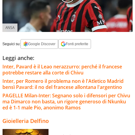
ANSA
Seguici su:
Google Discover
Fonti preferite
Leggi anche:
Inter, Pavard è il Leao nerazzurro: perché il francese
potrebbe restare alla corte di Chivu
Inter, per Romero il problema non è l'Atletico Madrid
bensì Pavard: il no del francese allontana l'argentino
PAGELLE Milan-Inter: Segnano solo i difensori per Chivu
ma Dimarco non basta, un rigore generoso di Nkunku
ed è 1-1 male Pio, anonimo Ramos
Gioielleria Delfino