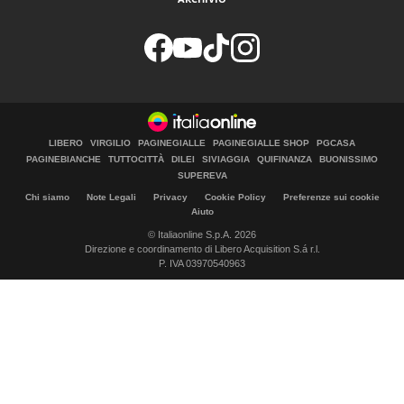
LIBERO
VIRGILIO
PAGINEGIALLE
PAGINEGIALLE SHOP
PGCASA
PAGINEBIANCHE
TUTTOCITTÀ
DILEI
SIVIAGGIA
QUIFINANZA
BUONISSIMO
SUPEREVA
Chi siamo
Note Legali
Privacy
Cookie Policy
Preferenze sui cookie
Aiuto
© Italiaonline S.p.A. 2026
Direzione e coordinamento di Libero Acquisition S.á r.l.
P. IVA 03970540963