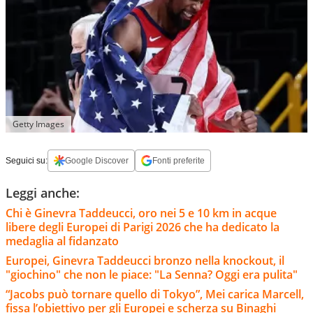
Getty Images
Seguici su:
Google Discover
Fonti preferite
Leggi anche:
Chi è Ginevra Taddeucci, oro nei 5 e 10 km in acque
libere degli Europei di Parigi 2026 che ha dedicato la
medaglia al fidanzato
Europei, Ginevra Taddeucci bronzo nella knockout, il
"giochino" che non le piace: "La Senna? Oggi era pulita"
“Jacobs può tornare quello di Tokyo”, Mei carica Marcell,
fissa l’obiettivo per gli Europei e scherza su Binaghi