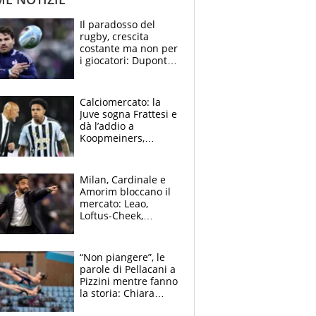
Il paradosso del
rugby, crescita
costante ma non per
i giocatori: Dupont
(il più pagato al
mondo) guadagna
solo 1,4 milioni
Calciomercato: la
all'anno
Juve sogna Frattesi e
dà l’addio a
Koopmeiners,
Romero si allontana
dall’Inter, Fiorentina
scatenata
Milan, Cardinale e
Amorim bloccano il
mercato: Leao,
Loftus-Cheek,
Estupinian e
Gimenez in bilico,
Soulè e Osorio nel
“Non piangere”, le
mirino
parole di Pellacani a
Pizzini mentre fanno
la storia: Chiara
batte anche il