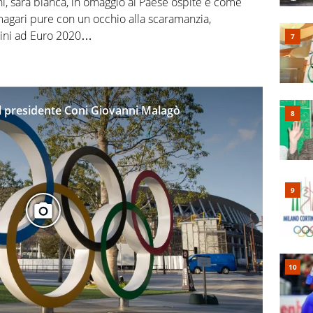
mani, sarà bianca, in omaggio al Paese ospite e come
magari pure con un occhio alla scaramanzia,
cini ad Euro 2020…
el presidente Coni Giovanni Malagò