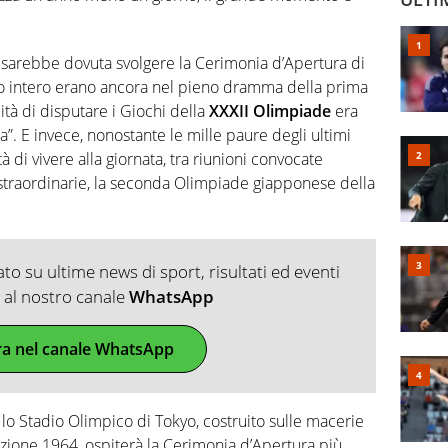
si sarebbe dovuta svolgere la Cerimonia d’Apertura di
do intero erano ancora nel pieno dramma della prima
lità di disputare i Giochi della
XXXII Olimpiade
era
za”. E invece, nonostante le mille paure degli ultimi
à di vivere alla giornata, tra riunioni convocate
straordinarie, la seconda Olimpiade giapponese della
o su ultime news di sport, risultati ed eventi
ti al nostro canale
WhatsApp
ra nel canale WhatsApp
e, lo Stadio Olimpico di Tokyo, costruito sulle macerie
izione 1964, ospiterà la Cerimonia d’Apertura più