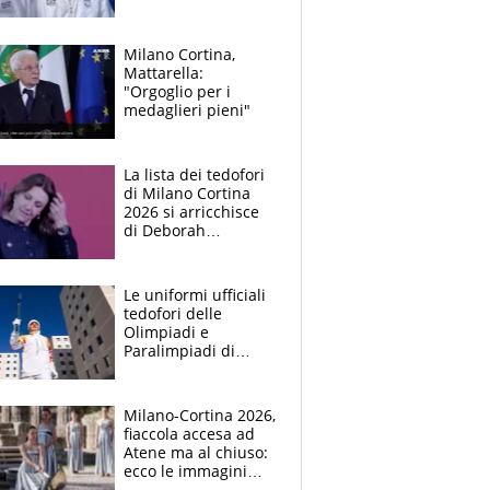
tutti i record"
Milano Cortina,
Mattarella:
"Orgoglio per i
medaglieri pieni"
La lista dei tedofori
di Milano Cortina
2026 si arricchisce
di Deborah
Compagnoni, Ciro
Ferrara, Myriam
Sylla e Barlaam
Le uniformi ufficiali
tedofori delle
Olimpiadi e
Paralimpiadi di
Milano Cortina 2026
Milano-Cortina 2026,
fiaccola accesa ad
Atene ma al chiuso:
ecco le immagini
della cerimonia