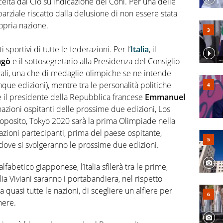
scelta dal Cio su indicazione del Coni. Per una delle
parziale riscatto dalla delusione di non essere stata
opria nazione.
sportivi di tutte le federazioni. Per l’
Italia
, il
agò
e il sottosegretario alla Presidenza del Consiglio
zali, una che di medaglie olimpiche se ne intende
que edizioni), mentre tra le personalità politiche
 il presidente della Repubblica francese
Emmanuel
azioni ospitanti delle prossime due edizioni, Los
roposito, Tokyo 2020 sarà la prima Olimpiade nella
nazioni partecipanti, prima del paese ospitante,
i dove si svolgeranno le prossime due edizioni.
lfabetico giapponese, l’Italia sfilerà tra le prime,
ia Viviani saranno i portabandiera, nel rispetto
a quasi tutte le nazioni, di scegliere un alfiere per
nere.