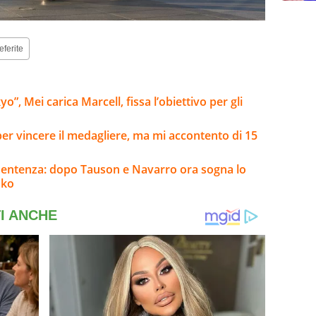
eferite
”, Mei carica Marcell, fissa l’obiettivo per gli
i per vincere il medagliere, ma mi accontento di 15
sentenza: dopo Tauson e Navarro ora sogna lo
 ko