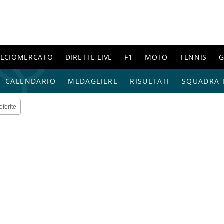
ALCIOMERCATO
DIRETTE LIVE
F1
MOTO
TENNIS
G
CALENDARIO
MEDAGLIERE
RISULTATI
SQUADRA I
eferite