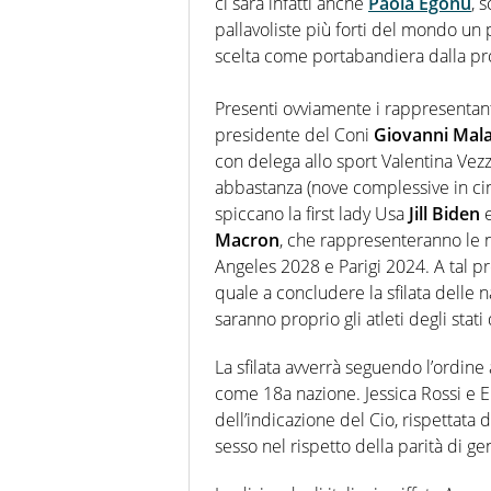
ci sarà infatti anche
Paola Egonu
, 
pallavoliste più forti del mondo un 
scelta come portabandiera dalla pr
Presenti ovviamente i rappresentanti 
presidente del Coni
Giovanni Mal
con delega allo sport Valentina Vez
abbastanza (nove complessive in cin
spiccano la first lady Usa
Jill Biden
e
Macron
, che rappresenteranno le n
Angeles 2028 e Parigi 2024. A tal p
quale a concludere la sfilata delle 
saranno proprio gli atleti degli stat
La sfilata avverrà seguendo l’ordine a
come 18a nazione. Jessica Rossi e El
dell’indicazione del Cio, rispettata d
sesso nel rispetto della parità di ge