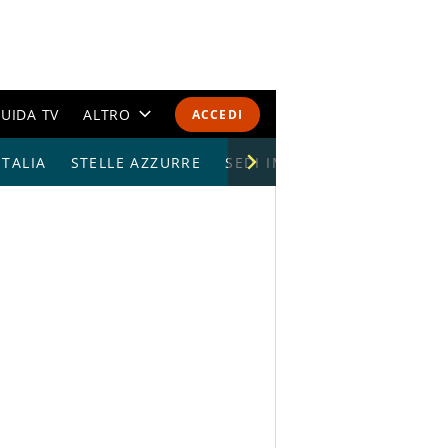
UIDA TV
ALTRO
ACCEDI
TALIA
STELLE AZZURRE
CALENDARI E CLASSIFICHE
SEDI IMPIANTI
ALTRI SPORT
MONDIALI 2026
OLIMPIADI
GOSSIP
LIFESTYLE