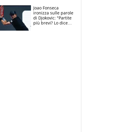
record di Ceccon
Joao Fonseca
ironizza sulle parole
di Djokovic: "Partite
più brevi? Lo dice
solo perché sta
invecchiando..."