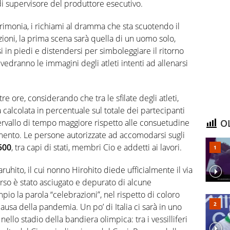
di supervisore del produttore esecutivo.
erimonia, i richiami al dramma che sta scuotendo il
oni, la prima scena sarà quella di un uomo solo,
si in piedi e distendersi per simboleggiare il ritorno
 vedranno le immagini degli atleti intenti ad allenarsi
tre ore, considerando che tra le sfilate degli atleti,
calcolata in percentuale sul totale dei partecipanti
OL
ntervallo di tempo maggiore rispetto alle consuetudine
mento. Le persone autorizzate ad accomodarsi sugli
500
, tra capi di stati, membri Cio e addetti ai lavori.
ruhito, il cui nonno Hirohito diede ufficialmente il via
scorso è stato asciugato e depurato di alcune
o la parola “celebrazioni”, nel rispetto di coloro
causa della pandemia. Un po’ di Italia ci sarà in uno
nello stadio della bandiera olimpica: tra i vessilliferi