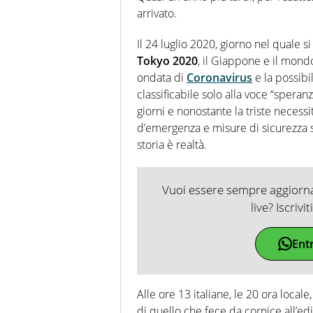
arrivato.
Il 24 luglio 2020, giorno nel quale 
Tokyo 2020
, il Giappone e il mon
ondata di
Coronavirus
e la possibi
classificabile solo alla voce “speran
giorni e nonostante la triste necessit
d’emergenza e misure di sicurezza 
storia è realtà.
Vuoi essere sempre aggiornat
live? Iscrivi
Ent
Alle ore 13 italiane, le 20 ora local
di quello che fece da cornice all’ed