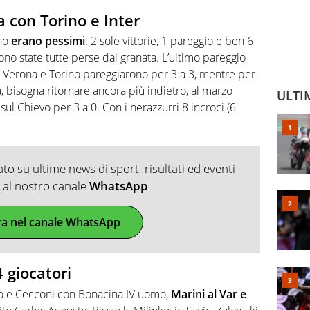
a con Torino e Inter
ino
erano pessimi
: 2 sole vittorie, 1 pareggio e ben 6
sono state tutte perse dai granata. L’ultimo pareggio
 Verona e Torino pareggiarono per 3 a 3, mentre per
a, bisogna ritornare ancora più indietro, al marzo
ULTI
ul Chievo per 3 a 0. Con i nerazzurri 8 incroci (6
o su ultime news di sport, risultati ed eventi
ti al nostro canale
WhatsApp
ra nel canale WhatsApp
 giocatori
ero e Cecconi con Bonacina IV uomo,
Marini al Var e