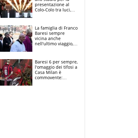
presentazione al
Colo-Colo tra luci,
spettacolo, elicotteri
e paracadutisti
La famiglia di Franco
Baresi sempre
vicina anche
nell'ultimo viaggio,
la moglie Maura, i
figli e i suoi cari
circondati
Baresi 6 per sempre,
dall'affetto dei tifosi
l'omaggio dei tifosi a
Casa Milan è
commovente:
maglie, bandiere,
sciarpe, lacrime e
bigliettini