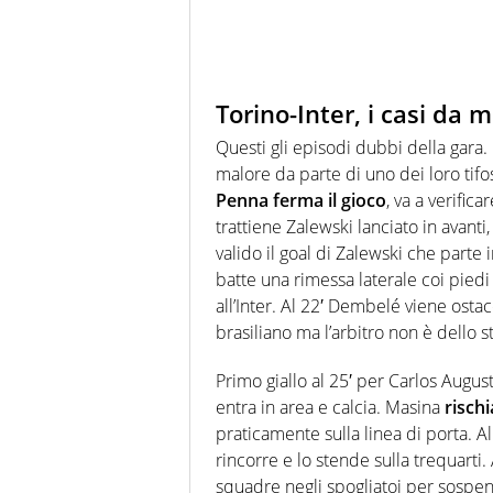
Torino-Inter, i casi da 
Questi gli episodi dubbi della gara. 
malore da parte di uno dei loro tifo
Penna ferma il gioco
, va a verific
trattiene Zalewski lanciato in avanti
valido il goal di Zalewski che parte 
batte una rimessa laterale coi pied
all’Inter. Al 22′ Dembelé viene ost
brasiliano ma l’arbitro non è dello s
Primo giallo al 25′ per Carlos Augus
entra in area e calcia. Masina
risch
praticamente sulla linea di porta. Al
rincorre e lo stende sulla trequarti.
squadre negli spogliatoi per sospen