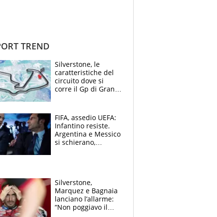
ORT TREND
Silverstone, le
caratteristiche del
circuito dove si
corre il Gp di Gran
Bretagna del
Motomondiale
FIFA, assedio UEFA:
Infantino resiste.
Argentina e Messico
si schierano,
CONCACAF spaccata
Silverstone,
Marquez e Bagnaia
lanciano l’allarme:
“Non poggiavo il
ginocchio, dobbiamo