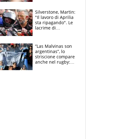
capire cosa è
successo”
Silverstone, Martin:
"Il lavoro di Aprilia
sta ripagando". Le
lacrime di
Bezzecchi: "Ho dato
tutto, spero di finire
la gara domani"
“Las Malvinas son
argentinas”, lo
striscione compare
anche nel rugby:
dopo Messi e
compagni ormai è
un caso