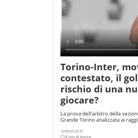
Torino-Inter, mov
contestato, il go
rischio di una n
giocare?
La prova dell’arbitro della sez
Grande Torino analizzata ai raggi
12/05/25 05:37
4 min di lettura