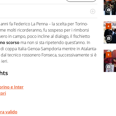
numerose manifestazioni sportive e collaborato con
, competenza, conoscenza e memoria storica. Si occupa
 anni fa Federico La Penna – la scelta per Torino-
ome molti ricorderanno, fu sospeso per i rimborsi
vero in campo, poco incline al dialogo, il fischietto
anno scorso
ma non si sta ripetendo quest’anno. In
y di coppa Italia Genoa-Sampdoria mentre in Atalanta-
 dal tecnico rossonero Fonseca, successivamente si è
ieri.
ghts
orino e Inter
ori
era valido