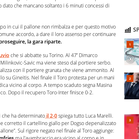
llo dato che mancano soltanto i 6 minuti concessi di
mpo in cui il pallone non rimbalza e per questo motivo
SP
omune accordo, a dare il loro assenso per continuare
 proseguire, la gara riparte.
luvio
che si abbatte su Torino. Al 47′ Dimarco
 Milinkovic-Savic ma viene steso dal portiere serbo.
alizza con il portiere granata che viene ammonito. Al
o su Gineitis. Nel finale il Toro protesta per un mani
iudica vicino al corpo. A tempo scaduto segna Masina
acco. Dopo il recupero Toro-Inter finisce 0-2.
ri che ha determinato
il 2-0
spiega tutto Luca Marelli.
o e corretto il cartellino giallo per Dogso depenalizzato
pallone”. Sul rigore negato nel finale al Toro aggiunge:
umfries
ma l’avambraccio era vicino al corpo e in