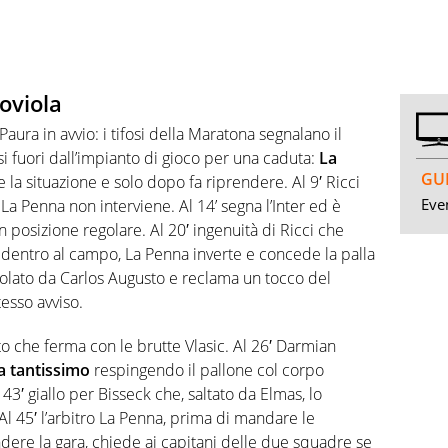
moviola
Paura in avvio: i tifosi della Maratona segnalano il
si fuori dall’impianto di gioco per una caduta:
La
GUI
are la situazione e solo dopo fa riprendere. Al 9′ Ricci
Even
, La Penna non interviene. Al 14’ segna l’Inter ed è
in posizione regolare. Al 20′ ingenuità di Ricci che
i dentro al campo, La Penna inverte e concede la palla
acolato da Carlos Augusto e reclama un tocco del
tesso avviso.
to che ferma con le brutte Vlasic. Al 26′ Darmian
ia tantissimo
respingendo il pallone col corpo
 43′ giallo per Bisseck che, saltato da Elmas, lo
 Al 45′ l’arbitro La Penna, prima di mandare le
dere la gara, chiede ai capitani delle due squadre se