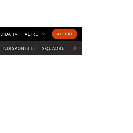
UIDA TV
ALTRO
ACCEDI
INDISPONIBILI
CALENDARI E CLASSIFICHE
SQUADRE
GIOCATORI SERIE A
ALTRI SPORT
MONDIALI 2026
OLIMPIADI
GOSSIP
LIFESTYLE