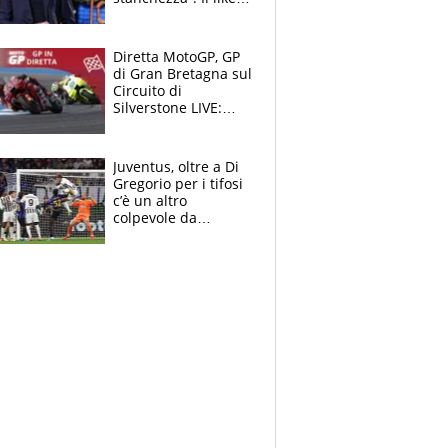
di Mancini e le
polemiche sui social
Diretta MotoGP, GP
di Gran Bretagna sul
Circuito di
Silverstone LIVE:
ultimi giri,
Fernandez in fuga
da Martin
Juventus, oltre a Di
Gregorio per i tifosi
c’è un altro
colpevole da
mandar via