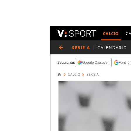
CALCIO
C
SERIE A
CALENDARIO
Seguici su:
Google Discover
Fonti pr
CALCIO
SERIE A