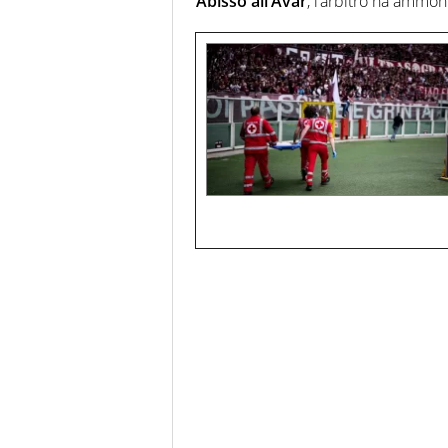
Abisso all’Avar
, l’arbitro ha ammon