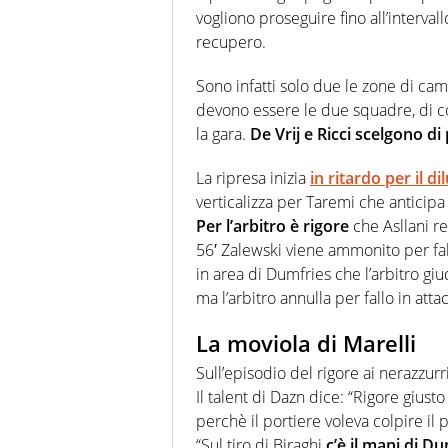
vogliono proseguire fino all’interva
recupero.
Sono infatti solo due le zone di ca
devono essere le due squadre, di c
la gara.
De Vrij e Ricci scelgono di
La ripresa inizia
in ritardo per il di
verticalizza per Taremi che anticipa
Per l’arbitro è rigore
che Asllani re
56′ Zalewski viene ammonito per fall
in area di Dumfries che l’arbitro g
ma l’arbitro annulla per fallo in att
La moviola di Marelli
Sull’episodio del rigore ai nerazzur
Il talent di Dazn dice: “Rigore giust
perchè il portiere voleva colpire il 
“Sul tiro di Biraghi
c’è il mani di D