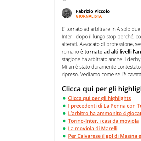
Fabrizio Piccolo
GIORNALISTA
Nella sua carriera ha seguito 
agenzie e testate. Esperienza
E’ tornato ad arbitrare in A solo due
prevalentemente di calcio
Inter– dopo il lungo stop perché, c
alterati. Avvocato di professione, se
romano
è tornato ad alti livelli l’
stagione ha arbitrato anche il derb
Milan è stato duramente contestato
ripreso. Vediamo come se l’è cavata 
Clicca qui per gli highli
Clicca qui per gli highlights
I precedenti di La Penna con T
L’arbitro ha ammonito 4 giocat
Torino-Inter, i casi da moviola
La moviola di Marelli
Per Calvarese il gol di Masina 