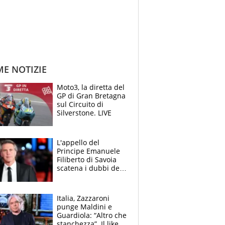
ME NOTIZIE
Moto3, la diretta del
GP di Gran Bretagna
sul Circuito di
Silverstone. LIVE
L'appello del
Principe Emanuele
Filiberto di Savoia
scatena i dubbi dei
tifosi: "E' una
trappola"
Italia, Zazzaroni
punge Maldini e
Guardiola: “Altro che
stanchezza”. Il like