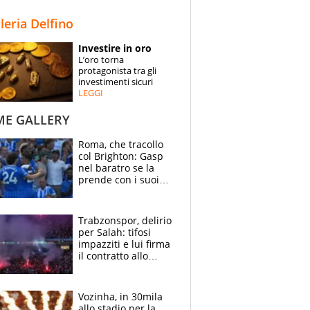
STORIE
lleria Delfino
SPECIALI
Investire in oro
L’oro torna
ESPERTI
protagonista tra gli
investimenti sicuri
LEGGI
CONTATTI
ME GALLERY
Roma, che tracollo
col Brighton: Gasp
nel baratro se la
prende con i suoi
cambiando tutti
Trabzonspor, delirio
per Salah: tifosi
impazziti e lui firma
il contratto allo
stadio
Vozinha, in 30mila
allo stadio per la