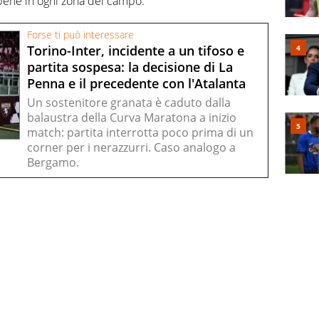
 bene in ogni zona del campo.
Forse ti può interessare
Torino-Inter, incidente a un tifoso e
partita sospesa: la decisione di La
Penna e il precedente con l'Atalanta
Un sostenitore granata è caduto dalla
balaustra della Curva Maratona a inizio
match: partita interrotta poco prima di un
corner per i nerazzurri. Caso analogo a
Bergamo.