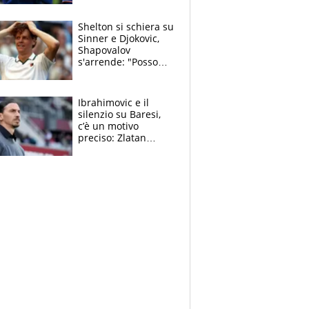
3 anni
Shelton si schiera su
Sinner e Djokovic,
Shapovalov
s'arrende: "Posso
battere tutti tranne
Jannik e Alcaraz"
Ibrahimovic e il
silenzio su Baresi,
c’è un motivo
preciso: Zlatan
segnato dalla
tragedia del fratello
e dalla morte di
Raiola