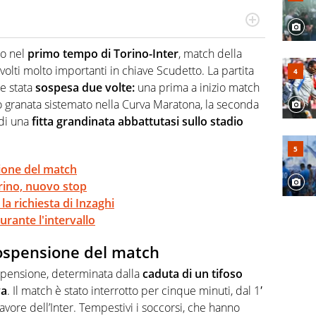
 il glossario del calcio in una nicchia di esperti, lui ne
a svista arbitrale né gli umori social del mondo delle
to nel
primo tempo di Torino-Inter
, match della
svolti molto importanti in chiave Scudetto. La partita
re stata
sospesa due volte:
una prima a inizio match
o granata sistemato nella Curva Maratona, la seconda
 di una
fitta grandinata abbattutasi sullo stadio
sione del match
rino, nuovo stop
la richiesta di Inzaghi
urante l'intervallo
sospensione del match
spensione, determinata dalla
caduta di un tifoso
va
. Il match è stato interrotto per cinque minuti, dal 1′
 favore dell’Inter. Tempestivi i soccorsi, che hanno