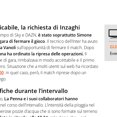
abile, la richiesta di Inzaghi
ocampo di Sky e DAZN,
è stato soprattutto Simone
gara di fermare il gioco
. Il tecnico dell’Inter ha avuto
GUI
a Vanoli
sull’opportunità di fermare il match. Dopo
Even
na ha ordinato la ripresa delle operazioni.
Il
re di gara, rimbalzava in modo accettabile e il primo
ro. Situazione che a molti utenti sul web ha ricordato
00
: in quel caso, però, il match riprese dopo un
ngo.
fiche durante l’intervallo
o,
La Penna e i suoi collaboratori hanno
nel corso dell’intervallo. L’intensità della pioggia nel
erose pozze d’acqua che si sono formate sul terreno