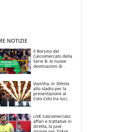
ME NOTIZIE
Il Borsino del
Calciomercato della
Serie B: le nuove
destinazioni di
Pittarello, Dorval e
Parigi
Vozinha, in 30mila
allo stadio per la
presentazione al
Colo-Colo tra luci,
spettacolo, elicotteri
e paracadutisti
LIVE Calciomercato
affari e trattative in
diretta, la Juve
stringe per Zirkzee,