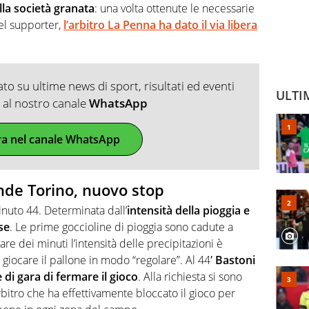
lla società granata
: una volta ottenute le necessarie
del supporter,
l’arbitro La Penna ha dato il via libera
o su ultime news di sport, risultati ed eventi
ULTI
ti al nostro canale
WhatsApp
ra nel canale WhatsApp
nde Torino, nuovo stop
nuto 44. Determinata dall’
intensità della pioggia e
se
. Le prime goccioline di pioggia sono cadute a
e dei minuti l’intensità delle precipitazioni è
a giocare il pallone in modo “regolare”. Al 44′
Bastoni
 di gara di fermare il gioco
. Alla richiesta si sono
l’arbitro che ha effettivamente bloccato il gioco per