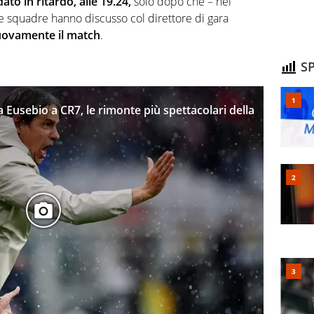
dato in ritardo, alle 19.24,
solo dopo che – nel
ue squadre hanno discusso col direttore di gara
uovamente il match
.
SP
 Eusebio a CR7, le rimonte più spettacolari della