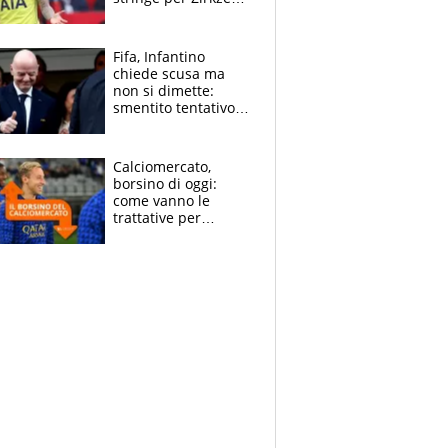
Inter-Romero si
insinua l'Atletico,
Napoli-Lukaku
Fifa, Infantino
chiede scusa ma
non si dimette:
smentito tentativo di
corruzione al
Marocco
Calciomercato,
borsino di oggi:
come vanno le
trattative per
Frattesi, Zirkzee,
Nico Gonzalez, Soulé
e Nusa