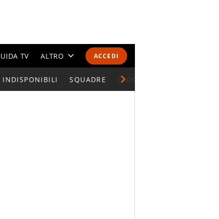
UIDA TV
ALTRO
ACCEDI
INDISPONIBILI
CALENDARI E CLASSIFICHE
SQUADRE
GIOCATORI SERIE A
ALTRI SPORT
MONDIALI 2026
OLIMPIADI
GOSSIP
LIFESTYLE