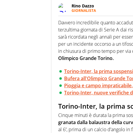
Rino Dazzo
GIORNALISTA
Se mai ci fosse modo di traslare
farebbe parte. Non si perde un
Davvero incredibile quanto accadu
curve
terzultima giornata di Serie A dai ri
sarà ricordata negli annali per esse
per un incidente occorso a un tifos
in chiusura di primo tempo per via
Olimpico Grande Torino.
Torino-Inter, la prima sospen
Bufera all'Olimpico Grande To
Pioggia e campo impraticabile, 
Torino-Inter, nuove verifiche d
Torino-Inter, la prima 
Cinque minuti è durata la prima so
granata dalla balaustra della cur
al 6′, prima di un calcio d’angolo in