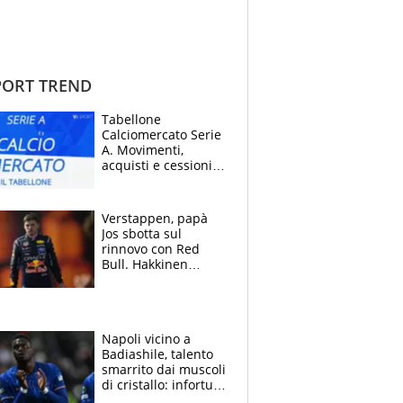
ORT TREND
Tabellone
Calciomercato Serie
A. Movimenti,
acquisti e cessioni:
estate 2026-27
Verstappen, papà
Jos sbotta sul
rinnovo con Red
Bull. Hakkinen
avverte McLaren:
“Prendere Max
sarebbe un rischio”
Napoli vicino a
Badiashile, talento
smarrito dai muscoli
di cristallo: infortuni
a raffica negli ultimi