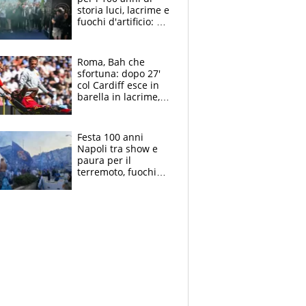
storia luci, lacrime e
fuochi d'artificio: De
Laurentiis salta al
coro anti-Juve
Roma, Bah che
sfortuna: dopo 27'
col Cardiff esce in
barella in lacrime,
Dybala rigore da
schiaffi, i giallorossi
prendono 3 gol in
Festa 100 anni
45'
Napoli tra show e
paura per il
terremoto, fuochi
d'artificio e
polemiche: andava
fermato