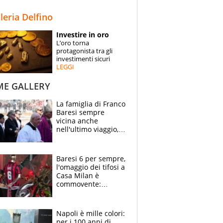
STORIE
lleria Delfino
SPECIALI
Investire in oro
L’oro torna
ESPERTI
protagonista tra gli
investimenti sicuri
LEGGI
CONTATTI
ME GALLERY
La famiglia di Franco
Baresi sempre
vicina anche
nell'ultimo viaggio,
la moglie Maura, i
figli e i suoi cari
circondati
Baresi 6 per sempre,
dall'affetto dei tifosi
l'omaggio dei tifosi a
Casa Milan è
commovente:
maglie, bandiere,
sciarpe, lacrime e
bigliettini
Napoli è mille colori:
per i 100 anni di