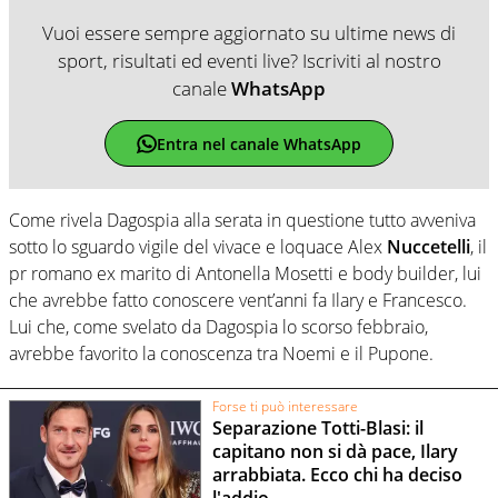
Vuoi essere sempre aggiornato su ultime news di
sport, risultati ed eventi live? Iscriviti al nostro
canale
WhatsApp
Entra nel canale WhatsApp
Come rivela Dagospia alla serata in questione tutto avveniva
sotto lo sguardo vigile del vivace e loquace Alex
Nuccetelli
, il
pr romano ex marito di Antonella Mosetti e body builder, lui
che avrebbe fatto conoscere vent’anni fa Ilary e Francesco.
Lui che, come svelato da Dagospia lo scorso febbraio,
avrebbe favorito la conoscenza tra Noemi e il Pupone.
Forse ti può interessare
Separazione Totti-Blasi: il
capitano non si dà pace, Ilary
arrabbiata. Ecco chi ha deciso
l'addio