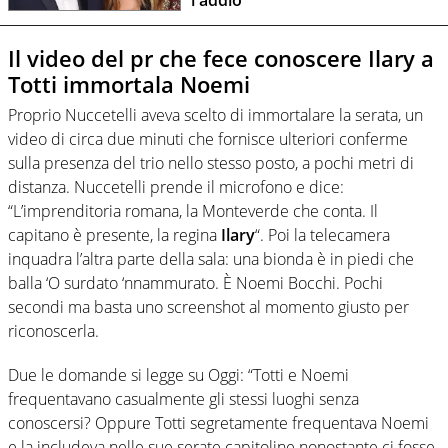
Il video del pr che fece conoscere Ilary a
Totti immortala Noemi
Proprio Nuccetelli aveva scelto di immortalare la serata, un
video di circa due minuti che fornisce ulteriori conferme
sulla presenza del trio nello stesso posto, a pochi metri di
distanza. Nuccetelli prende il microfono e dice:
“L’imprenditoria romana, la Monteverde che conta. Il
capitano è presente, la regina
Ilary
“. Poi la telecamera
inquadra l’altra parte della sala: una bionda è in piedi che
balla ‘O surdato ‘nnammurato. È Noemi Bocchi. Pochi
secondi ma basta uno screenshot al momento giusto per
riconoscerla.
Due le domande si legge su Oggi: “Totti e Noemi
frequentavano casualmente gli stessi luoghi senza
conoscersi? Oppure Totti segretamente frequentava Noemi
e la includeva nelle sue serate capitoline nonostante ci fosse