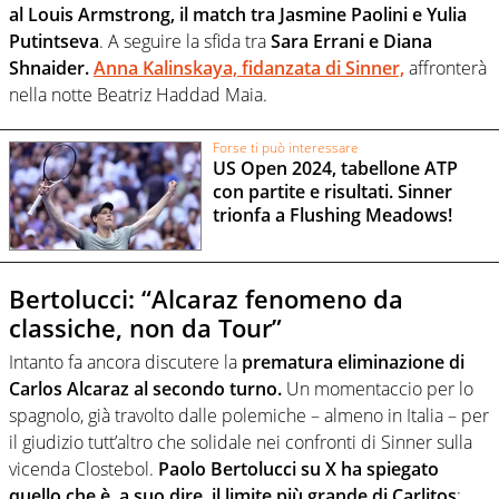
al Louis Armstrong, il match tra Jasmine Paolini e Yulia
Putintseva
. A seguire la sfida tra
Sara Errani e Diana
Shnaider.
Anna Kalinskaya, fidanzata di Sinner,
affronterà
nella notte Beatriz Haddad Maia.
Forse ti può interessare
US Open 2024, tabellone ATP
con partite e risultati. Sinner
trionfa a Flushing Meadows!
Bertolucci: “Alcaraz fenomeno da
classiche, non da Tour”
Intanto fa ancora discutere la
prematura eliminazione di
Carlos Alcaraz al secondo turno.
Un momentaccio per lo
spagnolo, già travolto dalle polemiche – almeno in Italia – per
il giudizio tutt’altro che solidale nei confronti di Sinner sulla
vicenda Clostebol.
Paolo Bertolucci su X ha spiegato
quello che è, a suo dire, il limite più grande di Carlitos
: