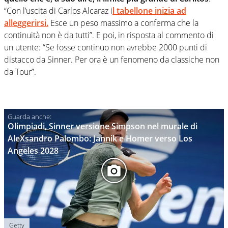
“Con l’uscita di Carlos Alcaraz i
l tabellone inizia ad
alleggerirsi.
Esce un peso massimo a conferma che la
continuità non è da tutti”. E poi, in risposta al commento di
un utente: “Se fosse continuo non avrebbe 2000 punti di
distacco da Sinner. Per ora è un fenomeno da classiche non
da Tour”.
Olimpiadi, Sinner versione Simpson nel murale di
AleXsandro Palombo: Jannik e Homer verso Los
Angeles 2028
Getty