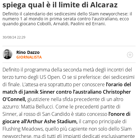
spiega qual è il limite di Alcaraz
Definito il calendario dei sedicesimi dello Slam newyorchese: il
numero 1 al mondo in prima serata contro l'australiano, ecco
quando giocano Cobolli, Arnaldi, Paolini ed Errani.
30/08/24 22:29
Rino Dazzo
GIORNALISTA
Se mai ci fosse modo di traslare il glossario del calcio in
una nicchia di esperti, lui ne farebbe parte. Non si perde
Definito il programma della seconda metà degli incontri del
una svista arbitrale né gli umori social del mondo delle
terzo turno degli US Open. O se si preferisce: dei sedicesimi
curve
di finale. L’attesa era soprattutto per conoscere
l’orario del
match di Jannik Sinner contro l’australiano Christopher
O’Connell,
giustiziere nella sfida precedente di un altro
azzurro: Mattia Bellucci. Come le precedenti partite di
Sinner, al rosso di San Candido è stato concesso
l’onore di
giocare all’Arthur Ashe Stadium,
il campo principale di
Flushing Meadows, quello più capiente non solo dello Slam
newyorchese, ma di tutti gli impianti dedicati esclusivamente