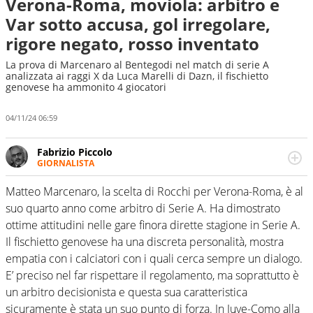
Verona-Roma, moviola: arbitro e
Var sotto accusa, gol irregolare,
rigore negato, rosso inventato
La prova di Marcenaro al Bentegodi nel match di serie A
analizzata ai raggi X da Luca Marelli di Dazn, il fischietto
genovese ha ammonito 4 giocatori
04/11/24 06:59
Fabrizio Piccolo
GIORNALISTA
Nella sua carriera ha seguito numerose manifestazioni
sportive e collaborato con agenzie e testate. Esperienza,
Matteo Marcenaro, la scelta di Rocchi per Verona-Roma, è al
competenza, conoscenza e memoria storica. Si occupa
suo quarto anno come arbitro di Serie A. Ha dimostrato
prevalentemente di calcio
ottime attitudini nelle gare finora dirette stagione in Serie A.
Il fischietto genovese ha una discreta personalità, mostra
empatia con i calciatori con i quali cerca sempre un dialogo.
E’ preciso nel far rispettare il regolamento, ma soprattutto è
un arbitro decisionista e questa sua caratteristica
sicuramente è stata un suo punto di forza. In Juve-Como alla