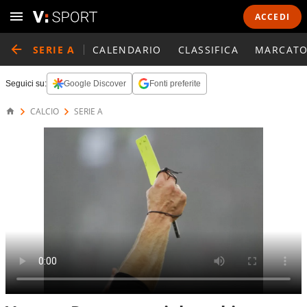
ACCEDI
SERIE A
CALENDARIO
CLASSIFICA
MARCATO
Seguici su:
Google Discover
Fonti preferite
CALCIO
SERIE A