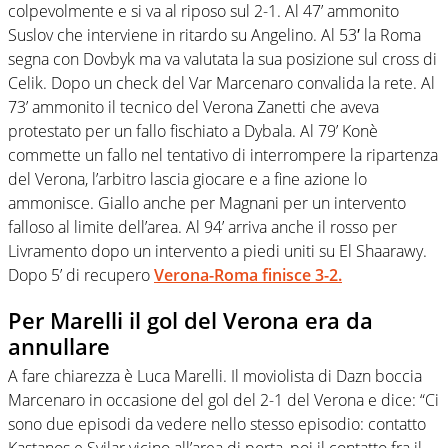
colpevolmente e si va al riposo sul 2-1. Al 47’ ammonito
Suslov che interviene in ritardo su Angelino. Al 53′ la Roma
segna con Dovbyk ma va valutata la sua posizione sul cross di
Celik. Dopo un check del Var Marcenaro convalida la rete. Al
73’ ammonito il tecnico del Verona Zanetti che aveva
protestato per un fallo fischiato a Dybala. Al 79’ Konè
commette un fallo nel tentativo di interrompere la ripartenza
del Verona, l’arbitro lascia giocare e a fine azione lo
ammonisce. Giallo anche per Magnani per un intervento
falloso al limite dell’area. Al 94’ arriva anche il rosso per
Livramento dopo un intervento a piedi uniti su El Shaarawy.
Dopo 5’ di recupero
Verona-Roma finisce 3-2.
Per Marelli il gol del Verona era da
annullare
A fare chiarezza è Luca Marelli. Il moviolista di Dazn boccia
Marcenaro in occasione del gol del 2-1 del Verona e dice: “Ci
sono due episodi da vedere nello stesso episodio: contatto