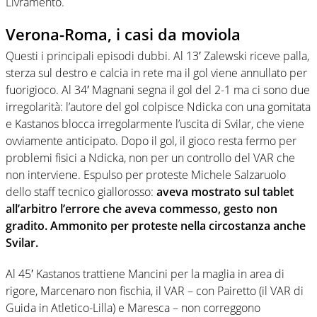
Livramento.
Verona-Roma, i casi da moviola
Questi i principali episodi dubbi. Al 13′ Zalewski riceve palla,
sterza sul destro e calcia in rete ma il gol viene annullato per
fuorigioco. Al 34′ Magnani segna il gol del 2-1 ma ci sono due
irregolarità: l’autore del gol colpisce Ndicka con una gomitata
e Kastanos blocca irregolarmente l’uscita di Svilar, che viene
ovviamente anticipato. Dopo il gol, il gioco resta fermo per
problemi fisici a Ndicka, non per un controllo del VAR che
non interviene. Espulso per proteste Michele Salzaruolo
dello staff tecnico giallorosso:
aveva mostrato sul tablet
all’arbitro l’errore che aveva commesso, gesto non
gradito. Ammonito per proteste nella circostanza anche
Svilar.
Al 45′ Kastanos trattiene Mancini per la maglia in area di
rigore, Marcenaro non fischia, il VAR – con Pairetto (il VAR di
Guida in Atletico-Lilla) e Maresca – non correggono