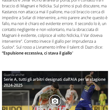
Kastanos e Svilar vicino all’area di porta, poi il contatto fra il
braccio di Magnani e Ndicka. Sul primo si può discutere, ma
Kastanos non attacca mai il pallone, ma col braccio cerca di
impedire a Svilar di intervenire, a mio parere anche questo è
fallo, ma non è chiaro ed evidente errore. Il secondo lo è, un
contatto negligente e non volontario, ma la sbracciata di
Magnani è evidente, colpisce al volto Ndicka, il Var doveva
intervenire”. Corretto invece il giallo per imprudenza a
Suslov”. Sul rosso a Livramento infine il talent di Dazn dice:
“Espulsione eccessiva, ci stava il giallo
”
Serie A, tutti gli arbitri designati dall’AIA per la stagione
2024-2025