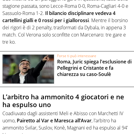
stagione passata, sono Lecce-Roma 0-0, Roma-Cagliari 4-0 e
Sassuolo-Roma 1-2.
Il bilancio disciplinare vedeva 4
cartellini gialli e 0 rossi per i giallorossi
. Mentre il borsino
dei rigori è di 2 penalty, trasformati da Dybala, in appena 3
match. Col Verona solo sconfitte con Marcenaro: tre gare e
tre ko.
Forse ti può interessare
Roma, Juric spiega l'esclusione di
Pellegrini e Cristante e fa
chiarezza su caso-Soulè
L’arbitro ha ammonito 4 giocatori e ne
ha espulso uno
Coadiuvato dagli assistenti Meli e Abisso con Marchetti IV
uomo,
Pairetto al Var e Maresca all’Avar
, l’arbitro ha
ammonito Svilar, Suslov, Konè, Magnani ed ha espulso al 94’