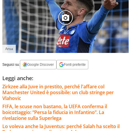
Ansa
Seguici su:
Google Discover
Fonti preferite
Leggi anche:
Zirkzee alla Juve in prestito, perché l'affare col
Manchester United è possibile: un club stringe per
Vlahovic
FIFA, le scuse non bastano, la UEFA conferma il
boicottaggio: “Persa la fiducia in Infantino”. La
rivelazione sulla Superlega
Lo voleva anche la Juventus: perché Salah ha scelto il