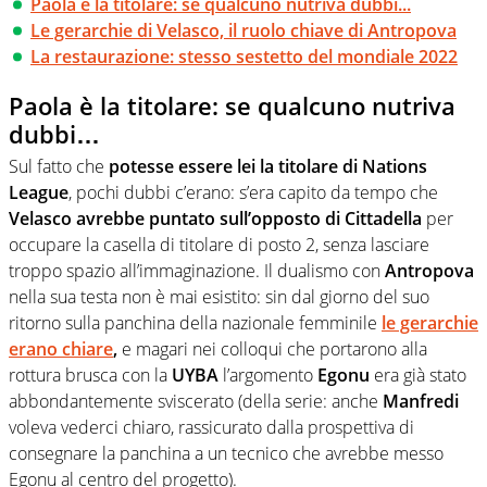
Paola è la titolare: se qualcuno nutriva dubbi...
Le gerarchie di Velasco, il ruolo chiave di Antropova
La restaurazione: stesso sestetto del mondiale 2022
Paola è la titolare: se qualcuno nutriva
dubbi…
Sul fatto che
potesse essere lei la titolare di Nations
League
, pochi dubbi c’erano: s’era capito da tempo che
Velasco avrebbe puntato sull’opposto di Cittadella
per
occupare la casella di titolare di posto 2, senza lasciare
troppo spazio all’immaginazione. Il dualismo con
Antropova
nella sua testa non è mai esistito: sin dal giorno del suo
ritorno sulla panchina della nazionale femminile
le gerarchie
erano chiare
,
e magari nei colloqui che portarono alla
rottura brusca con la
UYBA
l’argomento
Egonu
era già stato
abbondantemente sviscerato (della serie: anche
Manfredi
voleva vederci chiaro, rassicurato dalla prospettiva di
consegnare la panchina a un tecnico che avrebbe messo
Egonu al centro del progetto).