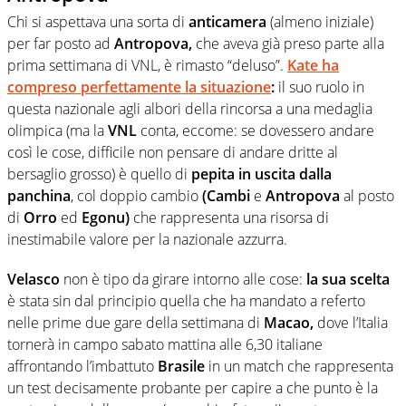
Chi si aspettava una sorta di
anticamera
(almeno iniziale)
per far posto ad
Antropova,
che aveva già preso parte alla
prima settimana di VNL, è rimasto “deluso”.
Kate ha
compreso perfettamente la situazione
:
il suo ruolo in
questa nazionale agli albori della rincorsa a una medaglia
olimpica (ma la
VNL
conta, eccome: se dovessero andare
così le cose, difficile non pensare di andare dritte al
bersaglio grosso) è quello di
pepita in uscita dalla
panchina
, col doppio cambio
(Cambi
e
Antropova
al posto
di
Orro
ed
Egonu)
che rappresenta una risorsa di
inestimabile valore per la nazionale azzurra.
Velasco
non è tipo da girare intorno alle cose:
la sua scelta
è stata sin dal principio quella che ha mandato a referto
nelle prime due gare della settimana di
Macao,
dove l’Italia
tornerà in campo sabato mattina alle 6,30 italiane
affrontando l’imbattuto
Brasile
in un match che rappresenta
un test decisamente probante per capire a che punto è la