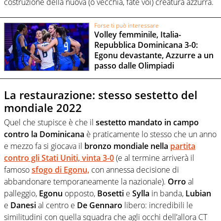
costruzione della nuova (o vecchia, fate voi) creatura azzurra.
Forse ti può interessare
Volley femminile, Italia-
Repubblica Dominicana 3-0:
Egonu devastante, Azzurre a un
passo dalle Olimpiadi
La restaurazione: stesso sestetto del
mondiale 2022
Quel che stupisce è che il
sestetto mandato in campo
contro la Dominicana
è praticamente lo stesso che un anno
e mezzo fa si giocava il
bronzo mondiale nella
partita
contro gli Stati Uniti, vinta 3-0
(e al termine arriverà il
famoso
sfogo di Egonu,
con annessa decisione di
abbandonare temporaneamente la nazionale).
Orro
al
palleggio,
Egonu
opposto,
Bosetti
e
Sylla
in banda,
Lubian
e
Danesi
al centro e
De Gennaro
libero: incredibili le
similitudini con quella squadra che agli occhi dell’allora CT