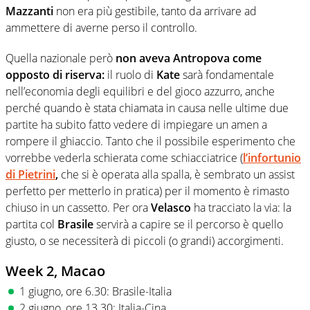
Mazzanti
non era più gestibile, tanto da arrivare ad
ammettere di averne perso il controllo.
Quella nazionale però
non aveva Antropova come
opposto di riserva:
il ruolo di
Kate
sarà fondamentale
nell’economia degli equilibri e del gioco azzurro, anche
perché quando è stata chiamata in causa nelle ultime due
partite ha subito fatto vedere di impiegare un amen a
rompere il ghiaccio. Tanto che il possibile esperimento che
vorrebbe vederla schierata come schiacciatrice (
l’infortunio
di Pietrini
,
che si è operata alla spalla, è sembrato un assist
perfetto per metterlo in pratica) per il momento è rimasto
chiuso in un cassetto. Per ora
Velasco
ha tracciato la via: la
partita col
Brasile
servirà a capire se il percorso è quello
giusto, o se necessiterà di piccoli (o grandi) accorgimenti.
Week 2, Macao
1 giugno, ore 6.30: Brasile-Italia
2 giugno, ore 13.30: Italia-Cina