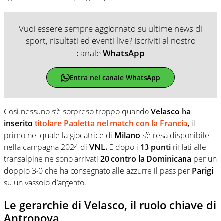
Vuoi essere sempre aggiornato su ultime news di
sport, risultati ed eventi live? Iscriviti al nostro
canale
WhatsApp
Entra nel canale WhatsApp
Così nessuno s’è sorpreso troppo quando
Velasco ha
inserito
titolare Paoletta nel match con la Francia
,
il
primo nel quale la giocatrice di
Milano
s’è resa disponibile
nella campagna 2024 di
VNL.
E dopo i
13 punti
rifilati alle
transalpine ne sono arrivati
20 contro la Dominicana
per un
doppio 3-0 che ha consegnato alle azzurre il pass per
Parigi
su un vassoio d’argento.
Le gerarchie di Velasco, il ruolo chiave di
Antropova