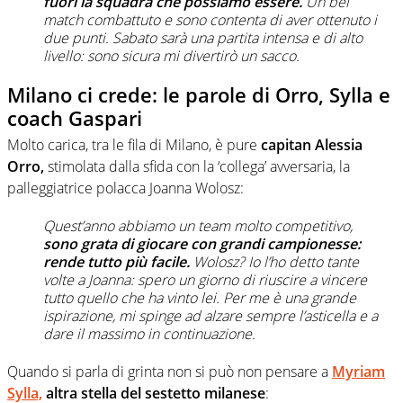
fuori la squadra che possiamo essere.
Un bel
match combattuto e sono contenta di aver ottenuto i
due punti. Sabato sarà una partita intensa e di alto
livello: sono sicura mi divertirò un sacco.
Milano ci crede: le parole di Orro, Sylla e
coach Gaspari
Molto carica, tra le fila di Milano, è pure
capitan Alessia
Orro,
stimolata dalla sfida con la ‘collega’ avversaria, la
palleggiatrice polacca Joanna Wolosz:
Quest’anno abbiamo un team molto competitivo,
sono grata di giocare con grandi campionesse:
rende tutto più facile.
Wolosz? Io l’ho detto tante
volte a Joanna: spero un giorno di riuscire a vincere
tutto quello che ha vinto lei. Per me è una grande
ispirazione, mi spinge ad alzare sempre l’asticella e a
dare il massimo in continuazione.
Quando si parla di grinta non si può non pensare a
Myriam
Sylla,
altra stella del sestetto milanese
: