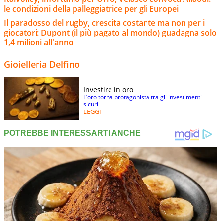
le condizioni della palleggiatrice per gli Europei
Il paradosso del rugby, crescita costante ma non per i
giocatori: Dupont (il più pagato al mondo) guadagna solo
1,4 milioni all'anno
Gioielleria Delfino
Investire in oro
L’oro torna protagonista tra gli investimenti
sicuri
LEGGI