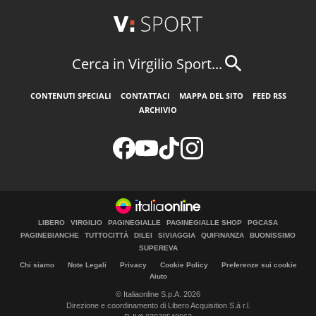
Cerca in Virgilio Sport...
CONTENUTI SPECIALI
CONTATTACI
MAPPA DEL SITO
FEED RSS
ARCHIVIO
LIBERO
VIRGILIO
PAGINEGIALLE
PAGINEGIALLE SHOP
PGCASA
PAGINEBIANCHE
TUTTOCITTÀ
DILEI
SIVIAGGIA
QUIFINANZA
BUONISSIMO
SUPEREVA
Chi siamo
Note Legali
Privacy
Cookie Policy
Preferenze sui cookie
Aiuto
© Italiaonline S.p.A. 2026
Direzione e coordinamento di Libero Acquisition S.á r.l.