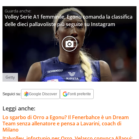
Volley Serie A1 femminile, Egonu comanda la classifica
delle dieci pallavoliste più seguite su Instagram
Getty
Seguici su:
Google Discover
Fonti preferite
Leggi anche:
Lo sgarbo di Orro a Egonu? Il Fenerbahce è un Dream
Team senza allenatore e pensa a Lavarini, coach di
Milano
Italvolley, infortunio per Orro, Velasco convoca Allaoui: