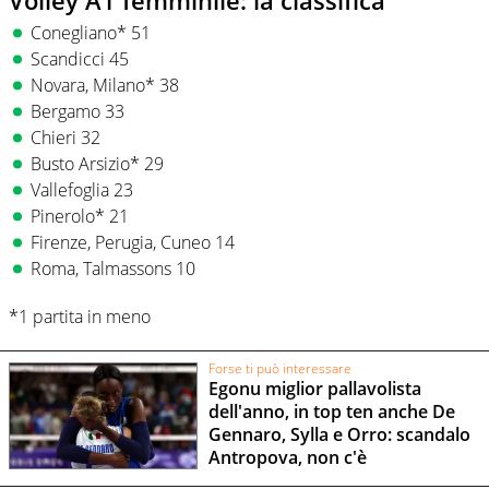
Conegliano* 51
Scandicci 45
Novara, Milano* 38
Bergamo 33
Chieri 32
Busto Arsizio* 29
Vallefoglia 23
Pinerolo* 21
Firenze, Perugia, Cuneo 14
Roma, Talmassons 10
*1 partita in meno
Forse ti può interessare
Egonu miglior pallavolista
dell'anno, in top ten anche De
Gennaro, Sylla e Orro: scandalo
Antropova, non c'è