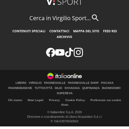
Cerca in Virgilio Sport...
CONTENUTI SPECIALI
CONTATTACI
MAPPA DEL SITO
FEED RSS
ARCHIVIO
LIBERO
VIRGILIO
PAGINEGIALLE
PAGINEGIALLE SHOP
PGCASA
PAGINEBIANCHE
TUTTOCITTÀ
DILEI
SIVIAGGIA
QUIFINANZA
BUONISSIMO
SUPEREVA
Chi siamo
Note Legali
Privacy
Cookie Policy
Preferenze sui cookie
Aiuto
© Italiaonline S.p.A. 2026
Direzione e coordinamento di Libero Acquisition S.á r.l.
P. IVA 03970540963