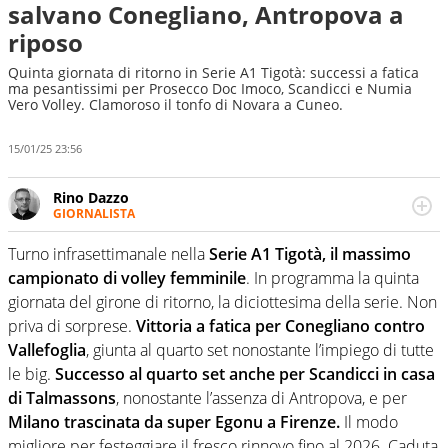
salvano Conegliano, Antropova a
riposo
Quinta giornata di ritorno in Serie A1 Tigotà: successi a fatica
ma pesantissimi per Prosecco Doc Imoco, Scandicci e Numia
Vero Volley. Clamoroso il tonfo di Novara a Cuneo.
15/01/25 23:56
Rino Dazzo
GIORNALISTA
Se mai ci fosse modo di traslare il glossario del calcio in
una nicchia di esperti, lui ne farebbe parte. Non si perde
Turno infrasettimanale nella
Serie A1 Tigotà, il massimo
una svista arbitrale né gli umori social del mondo delle
campionato di volley femminile
. In programma la quinta
curve
giornata del girone di ritorno, la diciottesima della serie. Non
priva di sorprese.
Vittoria a fatica per Conegliano contro
Vallefoglia
, giunta al quarto set nonostante l’impiego di tutte
le big.
Successo al quarto set anche per Scandicci in casa
di Talmassons
, nonostante l’assenza di Antropova, e per
Milano trascinata da super Egonu a Firenze.
Il modo
migliore per festeggiare il fresco rinnovo fino al 2026. Caduta