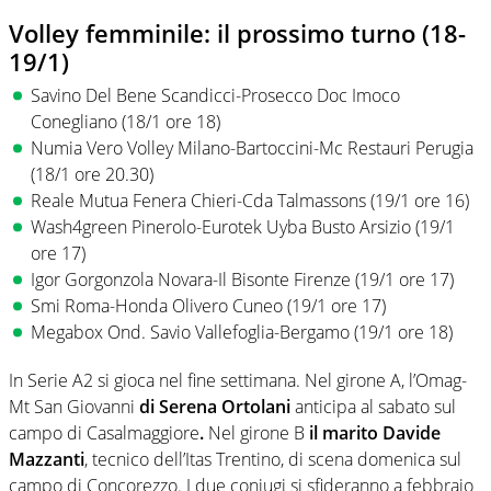
Volley femminile: il prossimo turno (18-
19/1)
Savino Del Bene Scandicci-Prosecco Doc Imoco
Conegliano (18/1 ore 18)
Numia Vero Volley Milano-Bartoccini-Mc Restauri Perugia
(18/1 ore 20.30)
Reale Mutua Fenera Chieri-Cda Talmassons (19/1 ore 16)
Wash4green Pinerolo-Eurotek Uyba Busto Arsizio (19/1
ore 17)
Igor Gorgonzola Novara-Il Bisonte Firenze (19/1 ore 17)
Smi Roma-Honda Olivero Cuneo (19/1 ore 17)
Megabox Ond. Savio Vallefoglia-Bergamo (19/1 ore 18)
In Serie A2 si gioca nel fine settimana. Nel girone A, l’Omag-
Mt San Giovanni
di Serena Ortolani
anticipa al sabato sul
campo di Casalmaggiore
.
Nel girone B
il marito Davide
Mazzanti
, tecnico dell’Itas Trentino, di scena domenica sul
campo di Concorezzo. I due coniugi si sfideranno a febbraio