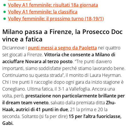
Volley A1 femminile: risultati 18a giornata
Volley A1 femminile: la classifica
Volley femminile: il prossimo turno (18-19/1)
Milano passa a Firenze, la Prosecco Doc
vince a fatica
Diciannove i
punti messi a segno da Paoletta
nei quattro
set giocati a Firenze.
Vittoria che consente a Milano di
acciuffare Novara al terzo posto
. “Tre punti davvero
importanti, siamo soddisfatte perché stiamo lavorando bene.
Continuiamo su questa strada”, il monito di Laura Heyrman.
Chi i tre punti li raccoglie dopo ogni gara da inizio stagione è
Conegliano. Ultima fatica, il 3-1 a Vallefoglia. Ancora una
volta, però,
prestazione non particolarmente brillante per
il dream team veneto
, salvato dalla premiata ditta
Zhu-
Haak, autrici di 41 punti in due
, 21 la prima e 20 la
seconda. Soltanto (si fa per dire)
15 per l’altra fuoriclasse,
Gabi.