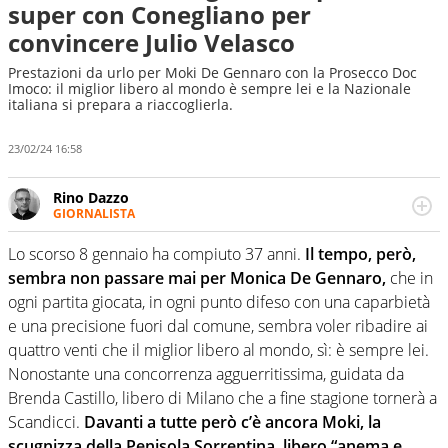
super con Conegliano per
convincere Julio Velasco
Prestazioni da urlo per Moki De Gennaro con la Prosecco Doc
Imoco: il miglior libero al mondo è sempre lei e la Nazionale
italiana si prepara a riaccoglierla.
23/02/24 16:58
Rino Dazzo
GIORNALISTA
Se mai ci fosse modo di traslare il glossario del calcio in
una nicchia di esperti, lui ne farebbe parte. Non si perde
Lo scorso 8 gennaio ha compiuto 37 anni.
Il tempo, però,
una svista arbitrale né gli umori social del mondo delle
sembra non passare mai per Monica De Gennaro,
che in
curve
ogni partita giocata, in ogni punto difeso con una caparbietà
e una precisione fuori dal comune, sembra voler ribadire ai
quattro venti che il miglior libero al mondo, sì: è sempre lei.
Nonostante una concorrenza agguerritissima, guidata da
Brenda Castillo, libero di Milano che a fine stagione tornerà a
Scandicci.
Davanti a tutte però c’è ancora Moki, la
scugnizza della Penisola Sorrentina, libero “anema e