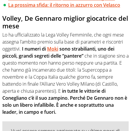
La prossima sfida: il ritorno in azzurro con Velasco
Volley, De Gennaro miglior giocatrice del
mese
Lo ha ufficializzato la Lega Volley Femminile, che ogni mese
assegna l’ambito premio sulla base di parametri e riscontri
oggettivi.
I numeri di
Moki
sono strabilianti, uno dei
piccoli, grandi segreti delle “pantere”
che in stagione sino a
questo momento non hanno perso neppure una partita. E
che hanno già incamerato due titoli: la Supercoppa a
novembre e la Coppa Italia qualche giorno fa, sempre
battendo in finale l’Allianz Vero Volley Milano (di Castillo,
aperta e chiusa parentesi). E
in tutte le vittorie di
Conegliano c’è il suo zampino. Perché De Gennaro non è
solo un libero infallibile. È anche e soprattutto una
leader, in campo e fuori.
Vuoi essere sempre aggiornato su ultime news di