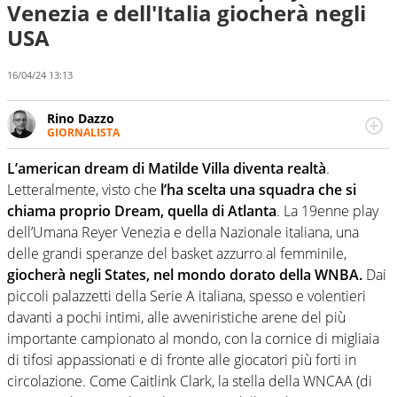
Venezia e dell'Italia giocherà negli
USA
16/04/24 13:13
Rino Dazzo
GIORNALISTA
Se mai ci fosse modo di traslare il glossario del calcio in
una nicchia di esperti, lui ne farebbe parte. Non si perde
L’american dream di Matilde Villa diventa realtà
.
una svista arbitrale né gli umori social del mondo delle
Letteralmente, visto che
l’ha scelta una squadra che si
curve
chiama proprio Dream, quella di Atlanta
. La 19enne play
dell’Umana Reyer Venezia e della Nazionale italiana, una
delle grandi speranze del basket azzurro al femminile,
giocherà negli States, nel mondo dorato della WNBA.
Dai
piccoli palazzetti della Serie A italiana, spesso e volentieri
davanti a pochi intimi, alle avveniristiche arene del più
importante campionato al mondo, con la cornice di migliaia
di tifosi appassionati e di fronte alle giocatori più forti in
circolazione. Come Caitlink Clark, la stella della WNCAA (di