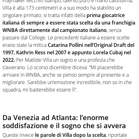
Playmaker vecchio stampo, talento puro e mano caldissima,
Villa è alta 173 centimetri e a suo modo ha stabilito un
singolare primato: si tratta infatti della
prima giocatrice
italiana di sempre a essere stata scelta da una franchigia
WNBA direttamente dal campionato italiano
, senza
passare dal College. Le precedenti italiane a essere scelte
erano state la mitica
Catarina Pollini nell’Original Draft del
1997, Kathrin Ress nel 2007 e appunto Lorela Cubaj nel
2022.
Per Matilde Villa un sogno e una profezia che
s’avverano. Lo scorso dicembre diceva: “Mi piacerebbe
arrivare in WNBA, anche se penso sempre al presente e a
migliorare. Sarebbe un’emozione incredibile, non so in che
squadra, mi basterebbe essere lì”.
Da Venezia ad Atlanta: l’enorme
soddisfazione e il sogno che si avvera
Queste invece
le parole di Villa dopo la scelta
, riportate