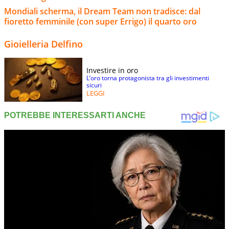
Mondiali scherma, il Dream Team non tradisce: dal
fioretto femminile (con super Errigo) il quarto oro
Gioielleria Delfino
Investire in oro
L’oro torna protagonista tra gli investimenti
sicuri
LEGGI