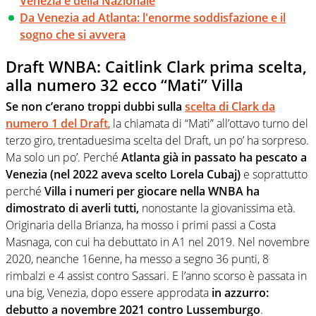
Venezia e della Nazionale
Da Venezia ad Atlanta: l'enorme soddisfazione e il
sogno che si avvera
Draft WNBA: Caitlink Clark prima scelta,
alla numero 32 ecco “Mati” Villa
Se non c’erano troppi dubbi sulla
scelta di Clark da
numero 1 del Draft
, la chiamata di “Mati” all’ottavo turno del
terzo giro, trentaduesima scelta del Draft, un po’ ha sorpreso.
Ma solo un po’. Perché
Atlanta già in passato ha pescato a
Venezia (nel 2022 aveva scelto Lorela Cubaj)
e soprattutto
perché
Villa i numeri per giocare nella WNBA ha
dimostrato di averli tutti,
nonostante la giovanissima età.
Originaria della Brianza, ha mosso i primi passi a Costa
Masnaga, con cui ha debuttato in A1 nel 2019. Nel novembre
2020, neanche 16enne, ha messo a segno 36 punti, 8
rimbalzi e 4 assist contro Sassari. E l’anno scorso è passata in
una big, Venezia, dopo essere approdata
in azzurro:
debutto a novembre 2021 contro Lussemburgo
.