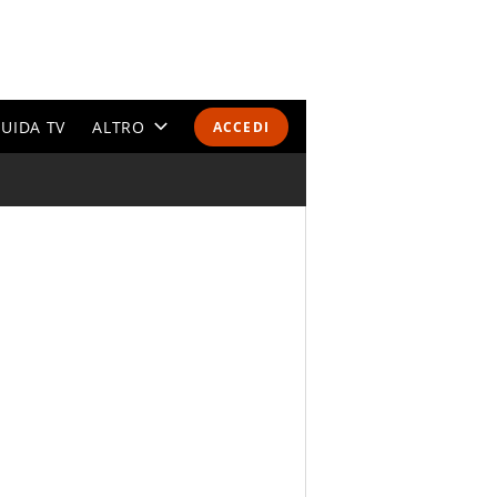
UIDA TV
ALTRO
ACCEDI
CALENDARI E CLASSIFICHE
ALTRI SPORT
MONDIALI 2026
OLIMPIADI
GOSSIP
LIFESTYLE