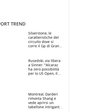
ORT TREND
Silverstone, le
caratteristiche del
circuito dove si
corre il Gp di Gran
Bretagna del
Motomondiale
Rusedski, via libera
a Sinner: "Alcaraz
ha zero possibilità
per lo US Open, il
2026 forse è gà
finito per lui"
Montreal, Darderi
rimonta Shang e
vede aprirsi un
tabellone intrigante:
"Penso solo a