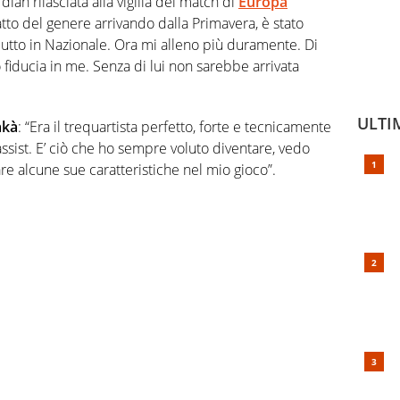
dian rilasciata alla vigilia del match di
Europa
tto del genere arrivando dalla Primavera, è stato
utto in Nazionale. Ora mi alleno più duramente. Di
fiducia in me. Senza di lui non sarebbe arrivata
ULTI
akà
: “Era il trequartista perfetto, forte e tecnicamente
ssist. E’ ciò che ho sempre voluto diventare, vedo
are alcune sue caratteristiche nel mio gioco”.