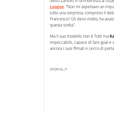
detto Zaniolo in un’intervista al Guar
League
. “Non mi aspettavo un impa
tutto una sorpresa, compreso il deb
Francesco? Gli devo molto, ha avuto 
questa svolta”.
Ma il suo modello non è Totti ma
K
impeccabile, capace di fare goal e a
ancora i suoi filmati e cerco di port
SPORTAL.IT