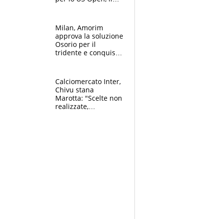
2026 forse è gà
finito per lui"
Milan, Amorim
approva la soluzione
Osorio per il
tridente e conquista
Jashari: la frecciata
dello svizzero all'ex
Allegri
Calciomercato Inter,
Chivu stana
Marotta: "Scelte non
realizzate,
dobbiamo
completare la
squadra"