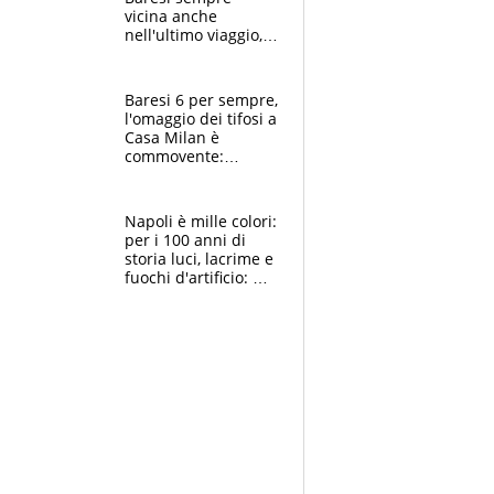
vicina anche
nell'ultimo viaggio,
la moglie Maura, i
figli e i suoi cari
circondati
Baresi 6 per sempre,
dall'affetto dei tifosi
l'omaggio dei tifosi a
Casa Milan è
commovente:
maglie, bandiere,
sciarpe, lacrime e
bigliettini
Napoli è mille colori:
per i 100 anni di
storia luci, lacrime e
fuochi d'artificio: De
Laurentiis salta al
coro anti-Juve