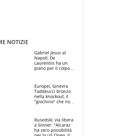
ME NOTIZIE
Gabriel Jesus al
Napoli, De
Laurentiis ha un
piano per il colpo
Champions: vendere
Lukaku, Lang e
Lucca
Europei, Ginevra
Taddeucci bronzo
nella knockout, il
"giochino" che non
le piace: "La Senna?
Oggi era pulita"
Rusedski, via libera
a Sinner: "Alcaraz
ha zero possibilità
per lo US Open, il