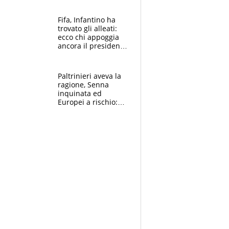
Borges, ma sono
felice del mio livello"
Fifa, Infantino ha
trovato gli alleati:
ecco chi appoggia
ancora il presidente
che spera di essere
rieletto
Paltrinieri aveva la
ragione, Senna
inquinata ed
Europei a rischio:
allenamenti fermi,
cosa succede
adesso