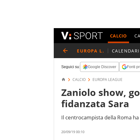
CALCIO
C
EUROPA L.
CALENDAR
Seguici su:
Google Discover
Fonti pr
CALCIO
EUROPA LEAGUE
Zaniolo show, gol
fidanzata Sara
Il centrocampista della Roma ha
20/09/19 00:10