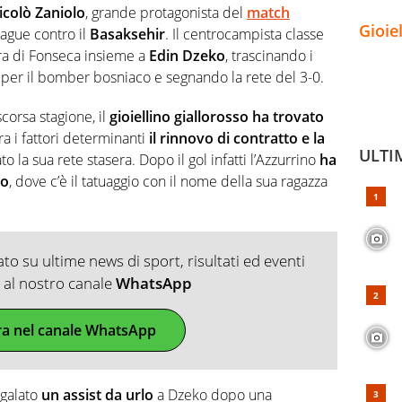
icolò Zaniolo
, grande protagonista del
match
Gioie
ague contro il
Basaksehir
. Il centrocampista classe
dra di Fonseca insieme a
Edin Dzeko
, trascinando i
per il bomber bosniaco e segnando la rete del 3-0.
scorsa stagione, il
gioiellino giallorosso ha trovato
ra i fattori determinanti
il rinnovo di contratto e la
ULTI
to la sua rete stasera. Dopo il gol infatti l’Azzurrino
ha
ro
, dove c’è il tatuaggio con il nome della sua ragazza
o su ultime news di sport, risultati ed eventi
ti al nostro canale
WhatsApp
ra nel canale WhatsApp
egalato
un assist da urlo
a Dzeko dopo una