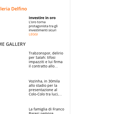
STORIE
lleria Delfino
SPECIALI
Investire in oro
L’oro torna
ESPERTI
protagonista tra gli
investimenti sicuri
LEGGI
CONTATTI
ME GALLERY
Trabzonspor, delirio
per Salah: tifosi
impazziti e lui firma
il contratto allo
stadio
Vozinha, in 30mila
allo stadio per la
presentazione al
Colo-Colo tra luci,
spettacolo, elicotteri
e paracadutisti
La famiglia di Franco
Baresi sempre