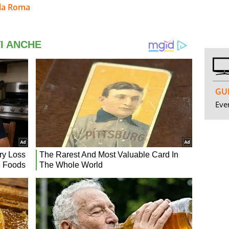
lla Roma
GUI
Even