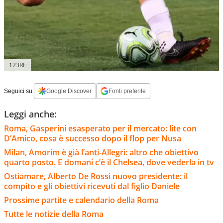
123RF
Seguici su:
Google Discover
Fonti preferite
Leggi anche:
Roma, Gasperini esasperato per il mercato: lite con
D’Amico, cosa è successo dopo il flop per Nusa
Milan, Amorim è già l’anti-Allegri: altro che obiettivo
quarto posto. E domani c’è il Chelsea, dove vederla in tv
Ostiamare, Alberto De Rossi nuovo presidente: il
compito e gli obiettivi ricevuti dal figlio Daniele
Prossime partite e calendario della Roma
Tutte le notizie della Roma