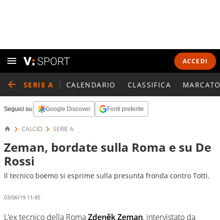
ACCEDI
SERIE A
CALENDARIO
CLASSIFICA
MARCATO
Seguici su:
Google Discover
Fonti preferite
CALCIO
SERIE A
Zeman, bordate sulla Roma e su De
Rossi
Il tecnico boemo si esprime sulla presunta fronda contro Totti.
03/06/19 11:45
L’ex tecnico della Roma
Zdeněk
Zeman
, intervistato da