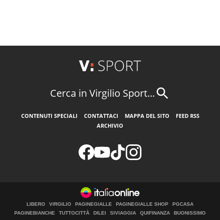
Cerca in Virgilio Sport...
CONTENUTI SPECIALI
CONTATTACI
MAPPA DEL SITO
FEED RSS
ARCHIVIO
LIBERO
VIRGILIO
PAGINEGIALLE
PAGINEGIALLE SHOP
PGCASA
PAGINEBIANCHE
TUTTOCITTÀ
DILEI
SIVIAGGIA
QUIFINANZA
BUONISSIMO