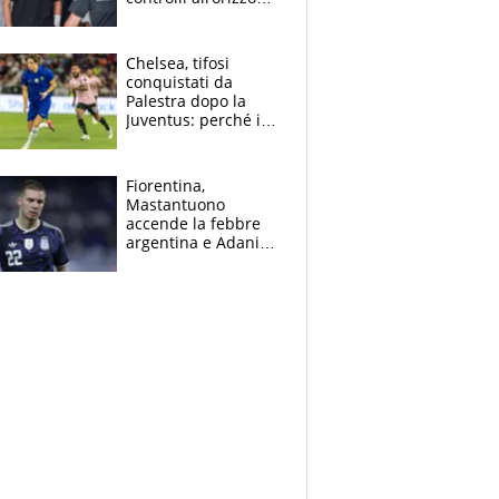
e il possibile
sacrificio per lo US
Open
Chelsea, tifosi
conquistati da
Palestra dopo la
Juventus: perché i
fan dei Blues sono
pazzi dell’azzurro
Fiorentina,
Mastantuono
accende la febbre
argentina e Adani
impazzisce. Ma
Antognoni ‘rovina la
festa’ a Commisso