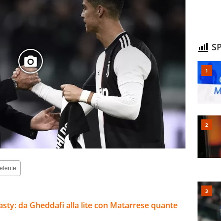
SP
eferite
inasty: da Gheddafi alla lite con Matarrese quante