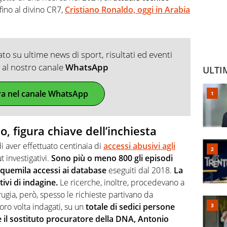
fino al divino CR7,
Cristiano Ronaldo, oggi in Arabia
o su ultime news di sport, risultati ed eventi
ti al nostro canale
WhatsApp
ULTI
ra nel canale WhatsApp
no, figura chiave dell’inchiesta
di aver effettuato centinaia di
accessi abusivi agli
t investigativi.
Sono più o meno 800 gli episodi
inquemila accessi ai database
eseguiti dal 2018.
La
ivi di indagine.
Le ricerche, inoltre, procedevano a
ugia, però, spesso le richieste partivano da
loro volta indagati, su un
totale di sedici persone
e il sostituto procuratore della DNA, Antonio