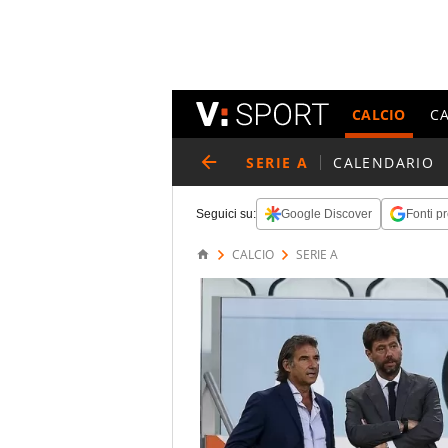
CALCIO
C
SERIE A
CALENDARIO
Seguici su:
Google Discover
Fonti pr
CALCIO
SERIE A