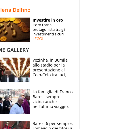
STORIE
lleria Delfino
SPECIALI
Investire in oro
L’oro torna
ESPERTI
protagonista tra gli
investimenti sicuri
LEGGI
CONTATTI
ME GALLERY
Vozinha, in 30mila
allo stadio per la
presentazione al
Colo-Colo tra luci,
spettacolo, elicotteri
e paracadutisti
La famiglia di Franco
Baresi sempre
vicina anche
nell'ultimo viaggio,
la moglie Maura, i
figli e i suoi cari
circondati
Baresi 6 per sempre,
dall'affetto dei tifosi
l'omaggio dei tifosi a