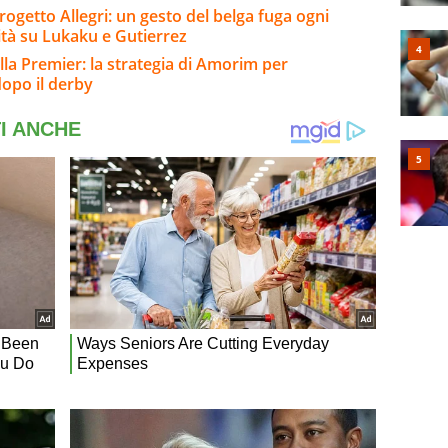
rogetto Allegri: un gesto del belga fuga ogni
ità su Lukaku e Gutierrez
lla Premier: la strategia di Amorim per
 dopo il derby