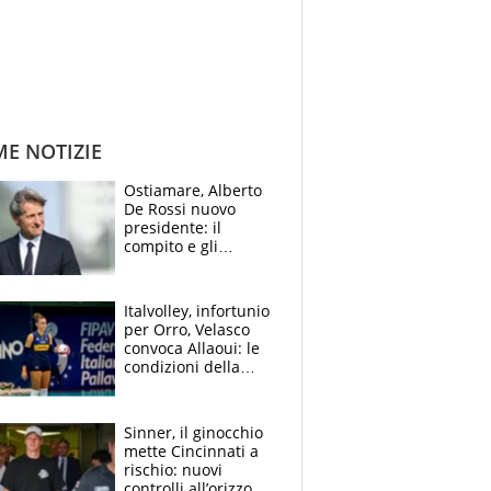
ME NOTIZIE
Ostiamare, Alberto
De Rossi nuovo
presidente: il
compito e gli
obiettivi ricevuti dal
figlio Daniele
Italvolley, infortunio
per Orro, Velasco
convoca Allaoui: le
condizioni della
palleggiatrice per gli
Europei
Sinner, il ginocchio
mette Cincinnati a
rischio: nuovi
controlli all’orizzonte