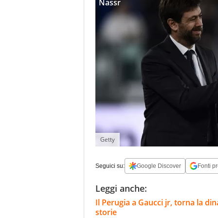
Nassr
Getty
Seguici su:
Google Discover
Fonti pr
Leggi anche:
Il Perugia a Gaucci jr, torna la d
storie