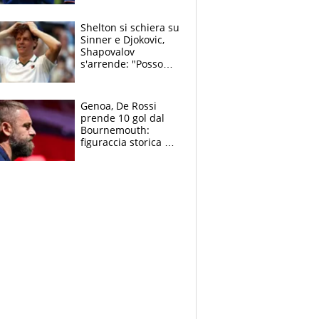
3 anni
Shelton si schiera su
Sinner e Djokovic,
Shapovalov
s'arrende: "Posso
battere tutti tranne
Jannik e Alcaraz"
Genoa, De Rossi
prende 10 gol dal
Bournemouth:
figuraccia storica ed
è allarme per il
mercato di Lopez