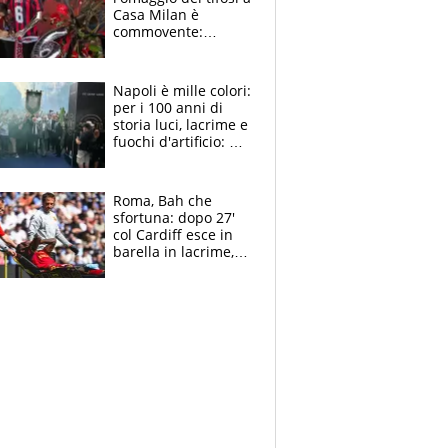
Casa Milan è
commovente:
maglie, bandiere,
sciarpe, lacrime e
bigliettini
Napoli è mille colori:
per i 100 anni di
storia luci, lacrime e
fuochi d'artificio: De
Laurentiis salta al
coro anti-Juve
Roma, Bah che
sfortuna: dopo 27'
col Cardiff esce in
barella in lacrime,
Dybala rigore da
schiaffi, i giallorossi
prendono 3 gol in
45'