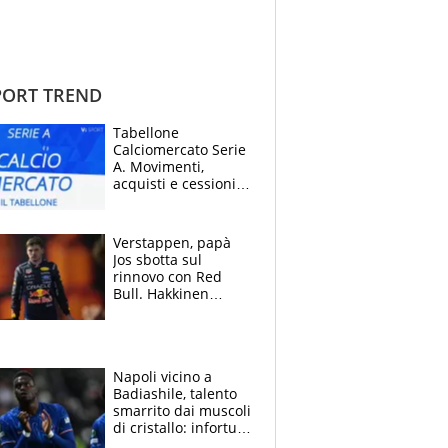
ORT TREND
Tabellone
Calciomercato Serie
A. Movimenti,
acquisti e cessioni:
estate 2026-27
Verstappen, papà
Jos sbotta sul
rinnovo con Red
Bull. Hakkinen
avverte McLaren:
“Prendere Max
sarebbe un rischio”
Napoli vicino a
Badiashile, talento
smarrito dai muscoli
di cristallo: infortuni
a raffica negli ultimi