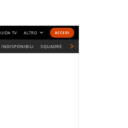
UIDA TV
ALTRO
ACCEDI
INDISPONIBILI
CALENDARI E CLASSIFICHE
SQUADRE
GIOCATORI SERIE A
ALTRI SPORT
MONDIALI 2026
OLIMPIADI
GOSSIP
LIFESTYLE