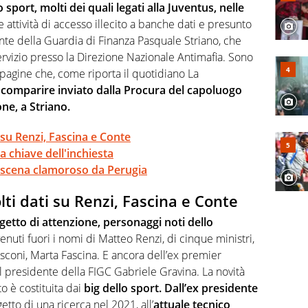
o sport, molti dei quali legati alla Juventus, nelle
e attività di accesso illecito a banche dati e presunto
nte della Guardia di Finanza Pasquale Striano, che
ervizio presso la Direzione Nazionale Antimafia. Sono
pagine che, come riporta il quotidiano La
a comparire inviato dalla Procura del capoluogo
ne, a Striano.
i su Renzi, Fascina e Conte
ra chiave dell'inchiesta
troscena clamoroso da Perugia
lti dati su Renzi, Fascina e Conte
getto di attenzione, personaggi noti dello
nuti fuori i nomi di Matteo Renzi, di cinque ministri,
sconi, Marta Fascina. E ancora dell’ex premier
l presidente della FIGC Gabriele Gravina. La novità
o è costituita dai
big dello sport. Dall’ex presidente
etto di una ricerca nel 2021, all’
attuale tecnico