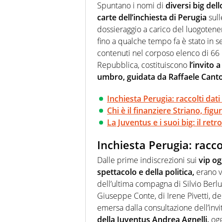
Spuntano i nomi di
diversi big dell
carte dell’inchiesta di Perugia
sull
dossieraggio a carico del luogotene
fino a qualche tempo fa è stato in s
contenuti nel corposo elenco di 66 
Repubblica, costituiscono
l’invito 
umbro, guidata da Raffaele Canto
Inchiesta Perugia: raccolti dat
Chi è il finanziere Striano, figu
La Juventus e i suoi big: il re
Inchiesta Perugia: racco
Dalle prime indiscrezioni sui
vip og
spettacolo e della politica,
erano ve
dell’ultima compagna di Silvio Berlu
Giuseppe Conte, di Irene Pivetti, de
emersa dalla consultazione dell’invit
della Juventus Andrea Agnelli,
ogg