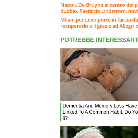
Napoli, De Bruyne al centro del p
dubbio. Pasticcio Lindstrom, nov
Milan, per Leao porte in faccia da
recuperarlo e il grazie ad Allegri