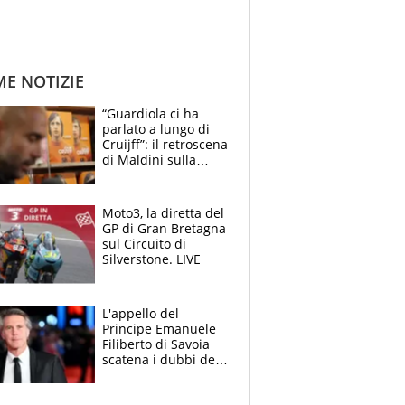
ME NOTIZIE
“Guardiola ci ha
parlato a lungo di
Cruijff”: il retroscena
di Maldini sulla
Nazionale e sul
sogno interrotto
Moto3, la diretta del
GP di Gran Bretagna
sul Circuito di
Silverstone. LIVE
L'appello del
Principe Emanuele
Filiberto di Savoia
scatena i dubbi dei
tifosi: "E' una
trappola"