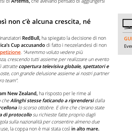
esi di
Artemis,
che avevano pensato di aggiungersi
osì non c’è alcuna crescita, né
finanziatori
RedBull,
ha spiegato la decisione di non
GUI
ica’s Cup accusando
di fatto i neozelandesi di non
Even
mpetizione
.
“Avremmo voluto vedere più
za, crescendo tutti assieme per realizzare un evento
 attratte
copertura televisiva globale, spettatori e
ste, con grande delusione assieme ai nostri partner
ro team”.
eam New Zealand,
ha risposto per le rime al
o che
Alinghi stesse faticando a riprendersi
dalla
rcellona
lo scorso ottobre. E dire che c’erano state
a di protocollo
su richieste fatte proprio dagli
regola sulla nazionalità per consentire almeno due
cuse, la coppa non è mai stata così
in alto mare.