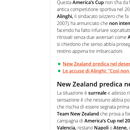
chiedergli di boxe, di scherma,
Questa
America’s Cup
non s’ha da f
antica competizione sportiva nel 20
Alinghi,
il sindacato svizzero che f
2007), ha annunciato che
non inten
facendo ha fatto infuriare soprattut
ritrovati senza due avversari come
A
si chiedono che senso abbia prosegu
restino appena tre imbarcazioni.
New Zealand predica nel deser
Le accuse di Alinghi: "Così non c
New Zealand predica nel
La situazione è
surreale
e adesso ri
sensazione è che nessuno abbia poi 
che rischia di essere segnata prima
Team New Zealand
che prova a for
campagna di
America’s Cup nel 2
Valencia,
restano
Napoli
o
Atene,