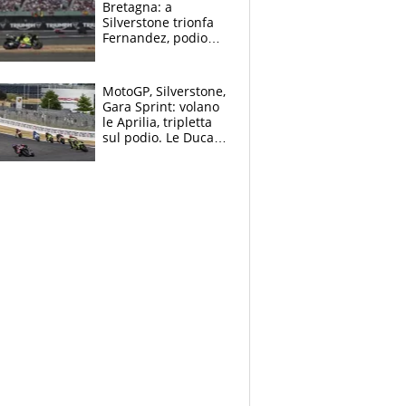
Bretagna: a
Silverstone trionfa
Fernandez, podio
tutto Aprilia.
Bezzecchi stremato
ed eroico
MotoGP, Silverstone,
Gara Sprint: volano
le Aprilia, tripletta
sul podio. Le Ducati
crollano