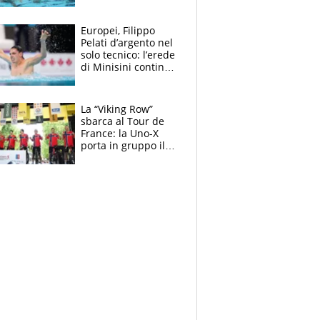
medagliere, ora
tocca a Ceccon, Curti
e compagni
Europei, Filippo
continuare
Pelati d’argento nel
solo tecnico: l’erede
di Minisini continua
a stupire, Los
Angeles è già nel
mirino
La “Viking Row”
sbarca al Tour de
France: la Uno-X
porta in gruppo il
rito della Norvegia
di Haaland e
compagni