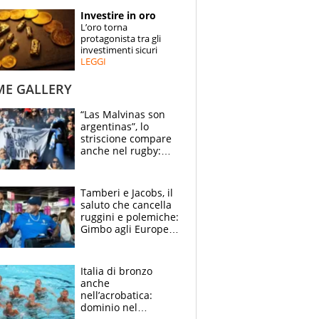
STORIE
Investire in oro
L’oro torna
SPECIALI
protagonista tra gli
investimenti sicuri
LEGGI
ESPERTI
ME GALLERY
CONTATTI
“Las Malvinas son
argentinas”, lo
striscione compare
anche nel rugby:
dopo Messi e
compagni ormai è
un caso
Tamberi e Jacobs, il
saluto che cancella
ruggini e polemiche:
Gimbo agli Europei
cerca un altro
miracolo
Italia di bronzo
anche
nell’acrobatica:
dominio nel