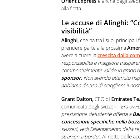
Orient Express
e anche dagli sved
alla flotta.
Le accuse di Alinghi: “C
visibilità”
Alinghi,
che ha tra i suoi principali 
prendere parte alla prossima
Amer
avere a cuore la
crescita dalla co
responsabilità e maggiore trasparen
commercialmente valido in grado di
sponsor.
Non avendo ottenuto rispo
abbiamo deciso di sciogliere il nost
Grant Dalton,
CEO di
Emirates T
comunicato degli svizzeri:
“Era ovvi
prestazione deludente offerta a
Ba
concessioni specifiche nella bozz
svizzeri, vedi l’allentamento della 
stranieri a bordo”.
Al netto delle ac