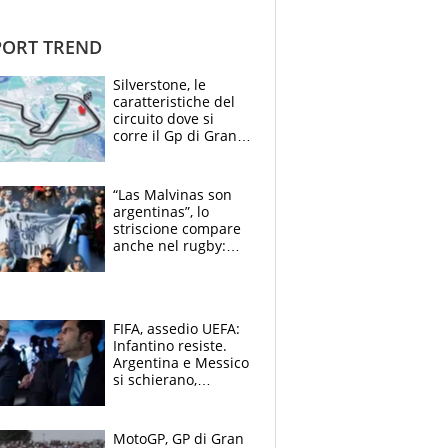
ORT TREND
Silverstone, le
caratteristiche del
circuito dove si
corre il Gp di Gran
Bretagna del
Motomondiale
“Las Malvinas son
argentinas”, lo
striscione compare
anche nel rugby:
dopo Messi e
compagni ormai è
un caso
FIFA, assedio UEFA:
Infantino resiste.
Argentina e Messico
si schierano,
CONCACAF spaccata
MotoGP, GP di Gran