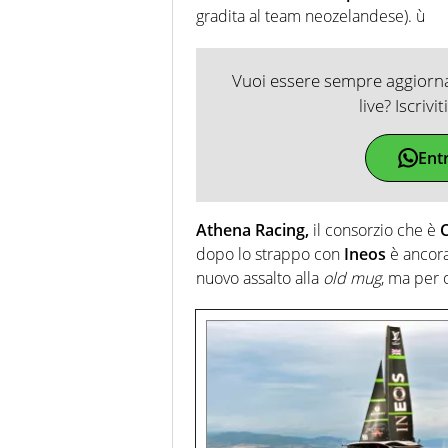
gradita al team neozelandese). ù
Vuoi essere sempre aggiornat
live? Iscrivi
Ent
Athena Racing,
il consorzio che è
C
dopo lo strappo con
Ineos
è ancora 
nuovo assalto alla
old mug
, ma per 