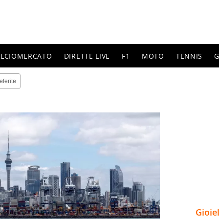
ALCIOMERCATO
DIRETTE LIVE
F1
MOTO
TENNIS
G
eferite
Gioie