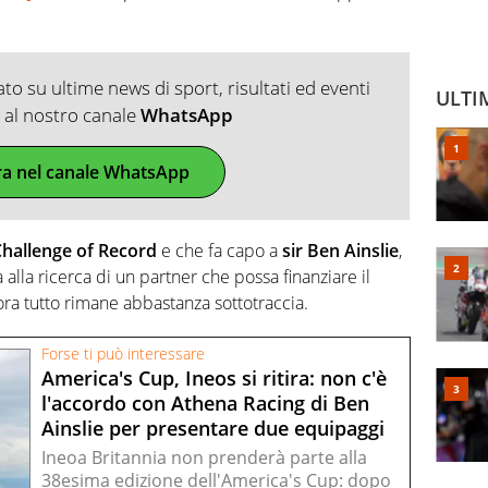
o su ultime news di sport, risultati ed eventi
ULTI
ti al nostro canale
WhatsApp
ra nel canale WhatsApp
hallenge of Record
e che fa capo a
sir Ben Ainslie
,
alla ricerca di un partner che possa finanziare il
ora tutto rimane abbastanza sottotraccia.
Forse ti può interessare
America's Cup, Ineos si ritira: non c'è
l'accordo con Athena Racing di Ben
Ainslie per presentare due equipaggi
Ineoa Britannia non prenderà parte alla
38esima edizione dell'America's Cup: dopo