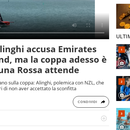
ULTI
linghi accusa Emirates
d, ma la coppa adesso è
 Luna Rossa attende
no sulla coppa: Alinghi, polemica con NZL, che
i di non aver accettato la sconfitta
CONDIVIDI
o a tutto campo, è il tuttologo di Virgilio Sport. Provate a