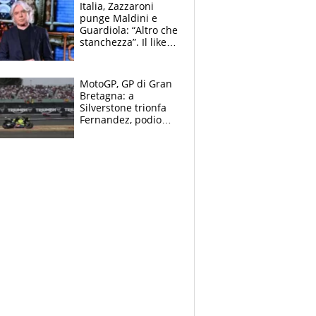
Italia, Zazzaroni
punge Maldini e
Guardiola: “Altro che
stanchezza”. Il like
di Mancini e le
polemiche sui social
MotoGP, GP di Gran
Bretagna: a
Silverstone trionfa
Fernandez, podio
tutto Aprilia.
Bezzecchi stremato
ed eroico