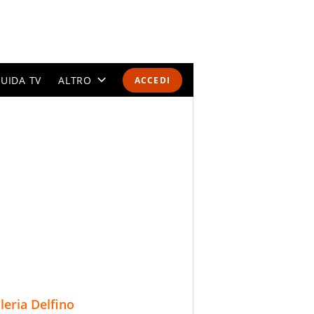
UIDA TV
ALTRO
ACCEDI
CALENDARI E CLASSIFICHE
ALTRI SPORT
MONDIALI 2026
OLIMPIADI
GOSSIP
LIFESTYLE
lleria Delfino