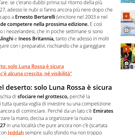
 di volley o di curling: ve ne farà innamorare
are: se c’erano dubbi prima sul ritorno della più
27, adesso le nubi si fanno ancora più nere dopo che
a capo a
Ernesto Bertarelli
(vincitore nel 2003 e nel
de competere nella prossima edizione.
E così
to i neozelandesi, che in poche settimane si sono
linghi
e
Ineos Britannia,
tanto che adesso in molti
ire con i preparativi, rischiando che a gareggiare
to: solo Luna Rossa è sicura
'è alcuna crescita, né visibilità"
 deserto: solo Luna Rossa è sicura
schia di
sfociare nel grottesco,
perché la
tutta questa voglia di investire su una competizione
 ancora di cominciare. Perché da un lato c’è
Emirates
zare la mano, decisa a organizzare la nuova
027
in una località che pure ancora non c’è (scartata
con
Jeddah
sempre sullo sfondo ma non troppo