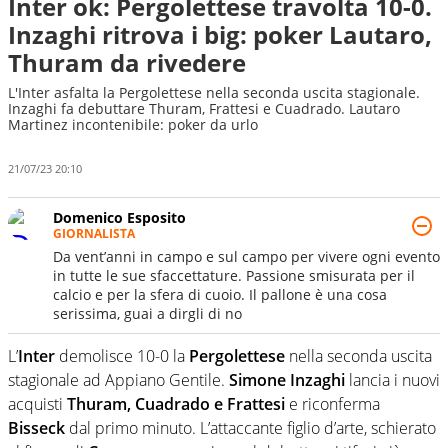
Inter ok: Pergolettese travolta 10-0.
Inzaghi ritrova i big: poker Lautaro,
Thuram da rivedere
L'Inter asfalta la Pergolettese nella seconda uscita stagionale.
Inzaghi fa debuttare Thuram, Frattesi e Cuadrado. Lautaro
Martinez incontenibile: poker da urlo
21/07/23 20:10
Domenico Esposito
GIORNALISTA
Da vent’anni in campo e sul campo per vivere ogni evento
in tutte le sue sfaccettature. Passione smisurata per il
calcio e per la sfera di cuoio. Il pallone è una cosa
serissima, guai a dirgli di no
L’
Inter
demolisce 10-0 la
Pergolettese
nella seconda uscita
stagionale ad Appiano Gentile.
Simone Inzaghi
lancia i nuovi
acquisti
Thuram, Cuadrado e Frattesi
e riconferma
Bisseck
dal primo minuto. L’attaccante figlio d’arte, schierato