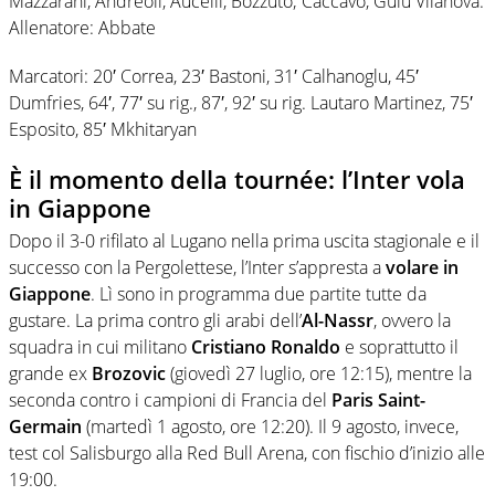
Mazzarani, Andreoli, Aucelli, Bozzuto; Caccavo, Guiu Vilanova.
Allenatore: Abbate
Marcatori: 20′ Correa, 23′ Bastoni, 31′ Calhanoglu, 45′
Dumfries, 64′, 77′ su rig., 87′, 92′ su rig. Lautaro Martinez, 75′
Esposito, 85′ Mkhitaryan
È il momento della tournée: l’Inter vola
in Giappone
Dopo il 3-0 rifilato al Lugano nella prima uscita stagionale e il
successo con la Pergolettese, l’Inter s’appresta a
volare in
Giappone
. Lì sono in programma due partite tutte da
gustare. La prima contro gli arabi dell’
Al-Nassr
, ovvero la
squadra in cui militano
Cristiano Ronaldo
e soprattutto il
grande ex
Brozovic
(giovedì 27 luglio, ore 12:15), mentre la
seconda contro i campioni di Francia del
Paris Saint-
Germain
(martedì 1 agosto, ore 12:20). Il 9 agosto, invece,
test col Salisburgo alla Red Bull Arena, con fischio d’inizio alle
19:00.