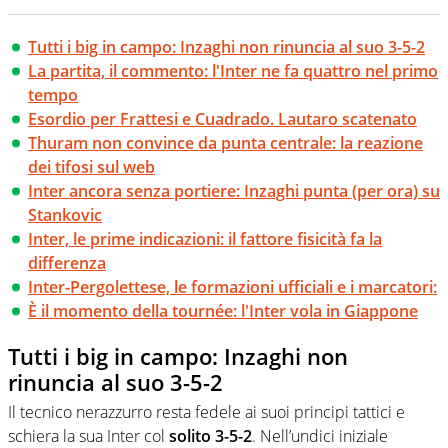
Tutti i big in campo: Inzaghi non rinuncia al suo 3-5-2
La partita, il commento: l'Inter ne fa quattro nel primo
tempo
Esordio per Frattesi e Cuadrado. Lautaro scatenato
Thuram non convince da punta centrale: la reazione
dei tifosi sul web
Inter ancora senza portiere: Inzaghi punta (per ora) su
Stankovic
Inter, le prime indicazioni: il fattore fisicità fa la
differenza
Inter-Pergolettese, le formazioni ufficiali e i marcatori:
È il momento della tournée: l'Inter vola in Giappone
Tutti i big in campo: Inzaghi non
rinuncia al suo 3-5-2
Il tecnico nerazzurro resta fedele ai suoi principi tattici e
schiera la sua Inter col
solito 3-5-2
. Nell’undici iniziale