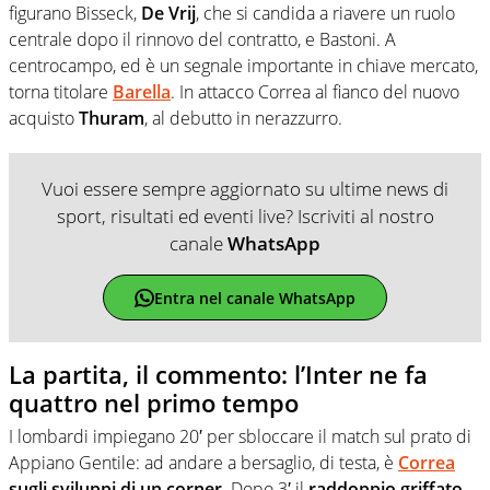
figurano Bisseck,
De Vrij
, che si candida a riavere un ruolo
centrale dopo il rinnovo del contratto, e Bastoni. A
centrocampo, ed è un segnale importante in chiave mercato,
torna titolare
Barella
. In attacco Correa al fianco del nuovo
acquisto
Thuram
, al debutto in nerazzurro.
Vuoi essere sempre aggiornato su ultime news di
sport, risultati ed eventi live? Iscriviti al nostro
canale
WhatsApp
Entra nel canale WhatsApp
La partita, il commento: l’Inter ne fa
quattro nel primo tempo
I lombardi impiegano 20′ per sbloccare il match sul prato di
Appiano Gentile: ad andare a bersaglio, di testa, è
Correa
sugli sviluppi di un corner
. Dopo 3′ il
raddoppio griffato