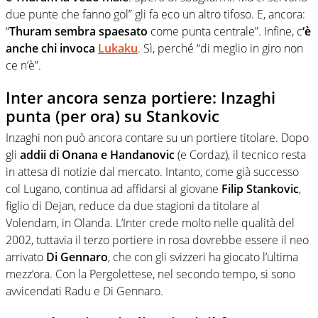
due punte che fanno gol” gli fa eco un altro tifoso. E, ancora:
“
Thuram sembra spaesato
come punta centrale”. Infine, c
‘è
anche chi invoca
Lukaku
. Sì, perché “di meglio in giro non
ce n’è”.
Inter ancora senza portiere: Inzaghi
punta (per ora) su Stankovic
Inzaghi non può ancora contare su un portiere titolare. Dopo
gli
addii di Onana e Handanovic
(e Cordaz), il tecnico resta
in attesa di notizie dal mercato. Intanto, come già successo
col Lugano, continua ad affidarsi al giovane
Filip Stankovic
,
figlio di Dejan, reduce da due stagioni da titolare al
Volendam, in Olanda. L’Inter crede molto nelle qualità del
2002, tuttavia il terzo portiere in rosa dovrebbe essere il neo
arrivato
Di Gennaro
, che con gli svizzeri ha giocato l’ultima
mezz’ora. Con la Pergolettese, nel secondo tempo, si sono
avvicendati Radu e Di Gennaro.