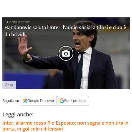
Handanovic saluta l'Inter: l'addio social a tifosi e club è
da brividi
Ansa
Seguici su:
Google Discover
Fonti preferite
Leggi anche:
Inter, allarme rosso Pio Esposito: non segna e non tira in
porta, in gol solo i difensori