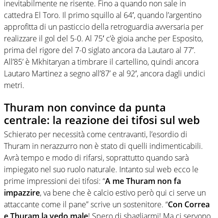
inevitabilmente ne risente. Fino a quando non sale in
cattedra El Toro. Il primo squillo al 64′, quando l’argentino
approfitta di un pasticcio della retroguardia avversaria per
realizzare il gol del 5-0. Al 75′ c’è gioia anche per Esposito,
prima del rigore del 7-0 siglato ancora da Lautaro al 77′.
All’85’ è Mkhitaryan a timbrare il cartellino, quindi ancora
Lautaro Martinez a segno all’87’ e al 92′, ancora dagli undici
metri.
Thuram non convince da punta
centrale: la reazione dei tifosi sul web
Schierato per necessità come centravanti, l’esordio di
Thuram in nerazzurro non è stato di quelli indimenticabili.
Avrà tempo e modo di rifarsi, soprattutto quando sarà
impiegato nel suo ruolo naturale. Intanto sul web ecco le
prime impressioni dei tifosi: “
A me Thuram non fa
impazzire
, va bene che è calcio estivo però qui ci serve un
attaccante come il pane” scrive un sostenitore. “
Con Correa
e Thuram la vedo male
! Spero di sbagliarmi! Ma ci servono