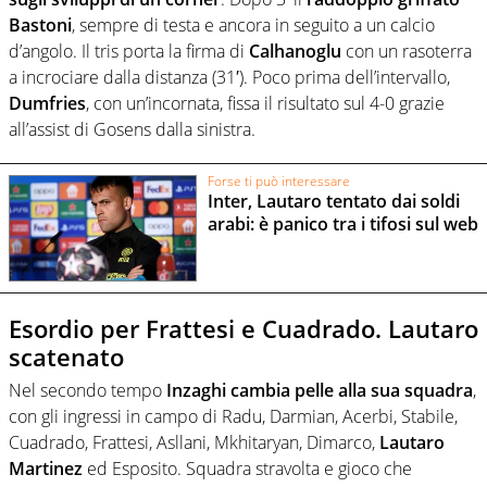
Bastoni
, sempre di testa e ancora in seguito a un calcio
d’angolo. Il tris porta la firma di
Calhanoglu
con un rasoterra
a incrociare dalla distanza (31′). Poco prima dell’intervallo,
Dumfries
, con un’incornata, fissa il risultato sul 4-0 grazie
all’assist di Gosens dalla sinistra.
Forse ti può interessare
Inter, Lautaro tentato dai soldi
arabi: è panico tra i tifosi sul web
Esordio per Frattesi e Cuadrado. Lautaro
scatenato
Nel secondo tempo
Inzaghi cambia pelle alla sua squadra
,
con gli ingressi in campo di Radu, Darmian, Acerbi, Stabile,
Cuadrado, Frattesi, Asllani, Mkhitaryan, Dimarco,
Lautaro
Martinez
ed Esposito. Squadra stravolta e gioco che