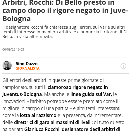
Arbitri, Rocchi: Di Bello presto in
campo dopo il rigore negato in Juve-
Bologna
Il designatore Rocchi fa chiarezza sugli errori, sul Var e su altri
temi di interesse in maniera arbitrale e annuncia il ritorno di Di
Bello: in vista altre novità.
06/09/23 16:05
Rino Dazzo
GIORNALISTA
Se mai ci fosse modo di traslare il glossario del calcio in
una nicchia di esperti, lui ne farebbe parte. Non si perde
Gli errori degli arbitri in queste prime giornate di
una svista arbitrale né gli umori social del mondo delle
campionato, su tutti il
clamoroso rigore negato in
curve
Juventus-Bologna
. Ma anche le
linee guida sul Var,
le
innovazioni – l’arbitro potrebbe essere premiato come il
migliore in campo di una partita – e altri temi interessanti
come la
lotta al razzismo
e la presenza, da incrementare,
delle
direttrici di gara ai massimi di livelli:
di tutto questo
ha parlato
Gianluca Rocchi, designatore degli arbitri di