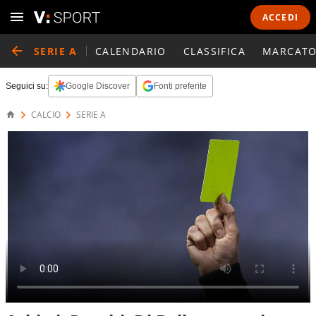
ACCEDI
SERIE A
CALENDARIO
CLASSIFICA
MARCATO
Seguici su:
Google Discover
Fonti preferite
CALCIO
SERIE A