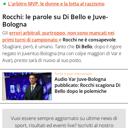
L'arbitro MVP, le donne e la lotta al razzismo
Rocchi: le parole su Di Bello e Juve-
Bologna
Gli
errori arbitrali, purtroppo, non sono mancati nei
primi turni di campionato
e
Rocchi ne è consapevole
.
Sbagliare, però, è umano. Tanto che
Di Bello
, dopo il rigore
negato in Juventus-Bologna (ma con colpe maggiori di Var e
Avar), presto sarà di nuovo al suo posto.
Forse ti può interessare
Audio Var Juve-Bologna
pubblicato: Rocchi scagiona Di
Bello dopo le polemiche
Vuoi essere sempre aggiornato su ultime news di
sport, risultati ed eventi live? Iscriviti al nostro