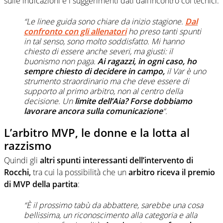
sulle indicazioni e i suggerimenti dati dall’incontro coi tecnici:
“Le linee guida sono chiare da inizio stagione.
Dal
confronto con gli allenatori
ho preso tanti spunti
in tal senso, sono molto soddisfatto. Mi hanno
chiesto di essere anche severi, ma giusti: il
buonismo non paga.
Ai ragazzi, in ogni caso, ho
sempre chiesto di decidere in campo,
il Var è uno
strumento straordinario ma che deve essere di
supporto al primo arbitro, non al centro della
decisione. Un
limite dell’Aia? Forse dobbiamo
lavorare ancora sulla comunicazione
“.
L’arbitro MVP, le donne e la lotta al
razzismo
Quindi gli
altri spunti interessanti dell’intervento di
Rocchi,
tra cui la possibilità che un
arbitro riceva il premio
di MVP della partita
:
“È il prossimo tabù da abbattere, sarebbe una cosa
bellissima, un riconoscimento alla categoria e alla