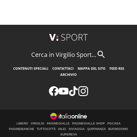
Cerca in Virgilio Sport...
CONTENUTI SPECIALI
CONTATTACI
MAPPA DEL SITO
FEED RSS
ARCHIVIO
LIBERO
VIRGILIO
PAGINEGIALLE
PAGINEGIALLE SHOP
PGCASA
PAGINEBIANCHE
TUTTOCITTÀ
DILEI
SIVIAGGIA
QUIFINANZA
BUONISSIMO
SUPEREVA