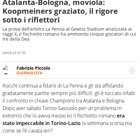
Atalanta-Bologna, moviola:
Koopmeiners graziato, il rigore
sotto i riflettori
La prova dell’arbitro La Penna al Gewiss Stadium analizzata ai
raggi X, il fischietto romano ha ammonito cinque giocatori di cui
tre della Dea
04/03/24 07:35
Fabrizio Piccolo
GIORNALISTA
Nella sua carriera ha seguito numerose manifestazioni
sportive e collaborato con agenzie e testate. Esperienza,
Rocchi continua a fidarsi di La Penna e gli sta affidando
competenza, conoscenza e memoria storica. Si occupa
gradatamente partite sempre più difficili: gli è toccato infatti
prevalentemente di calcio
il confronto in chiave Champions tra Atalanta e Bologna.
Dopo aver saltato Torino-Sassuolo per un problema in
extremis che lo aveva messo ko il fischietto romano
era
stato impeccabile in Torino-Lazio
la settimana scorsa ma
come se l’è cavata ieri?