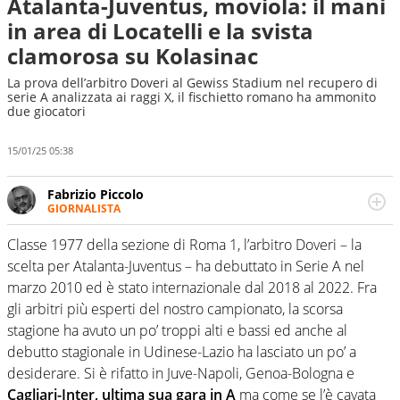
Atalanta-Juventus, moviola: il mani
in area di Locatelli e la svista
clamorosa su Kolasinac
La prova dell’arbitro Doveri al Gewiss Stadium nel recupero di
serie A analizzata ai raggi X, il fischietto romano ha ammonito
due giocatori
15/01/25 05:38
Fabrizio Piccolo
GIORNALISTA
Nella sua carriera ha seguito numerose manifestazioni
sportive e collaborato con agenzie e testate. Esperienza,
Classe 1977 della sezione di Roma 1, l’arbitro Doveri – la
competenza, conoscenza e memoria storica. Si occupa
scelta per Atalanta-Juventus – ha debuttato in Serie A nel
prevalentemente di calcio
marzo 2010 ed è stato internazionale dal 2018 al 2022. Fra
gli arbitri più esperti del nostro campionato, la scorsa
stagione ha avuto un po’ troppi alti e bassi ed anche al
debutto stagionale in Udinese-Lazio ha lasciato un po’ a
desiderare. Si è rifatto in Juve-Napoli, Genoa-Bologna e
Cagliari-Inter, ultima sua gara in A
ma come se l’è cavata