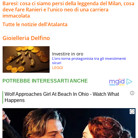
Baresi: cosa ci siamo persi della leggenda del Milan, cosa
deve fare Ranieri e l'unico neo di una carriera
immacolata
Tutte le notizie dell'Atalanta
Gioielleria Delfino
Investire in oro
L’oro torna protagonista tra gli investimenti
sicuri
LEGGI