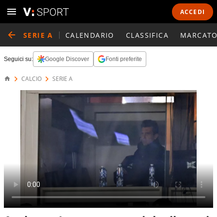
ACCEDI
SERIE A
CALENDARIO
CLASSIFICA
MARCATO
Seguici su:
Google Discover
Fonti preferite
CALCIO
SERIE A