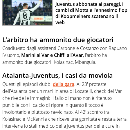
Juventus abbonata ai pareggi, i
cambi di Motta e l'ennesimo flop
di Koopmeiners scatenano il
web
L’arbitro ha ammonito due giocatori
Coadiuvato dagli assistenti Carbone e Costanzo con Rapuano
IV uomo,
Marini al Var e Chiffi all’Avar
, l’arbitro ha
ammonito due giocatori: Kolasinac, Mbangula.
Atalanta-Juventus, i casi da moviola
Questi gli episodi dubbi
della gara
. Al 23′ proteste
dell’Atalanta per un mani in area di Locatelli, check del Var
che rivede le immagini: il fallo di mano non è ritenuto
punibile con il calcio di rigore in quanto il tocco è
involontario e piuttosto ravvicinato. Al 42′ scontro tra
Kolasinac e McKennie che riceve una gomitata e resta a terra,
interviene lo staff medico della Juventus per delle cure in