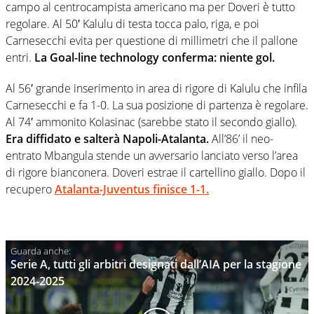
campo al centrocampista americano ma per Doveri è tutto
regolare. Al 50′ Kalulu di testa tocca palo, riga, e poi
Carnesecchi evita per questione di millimetri che il pallone
entri.
La Goal-line technology conferma: niente gol.
Al 56′ grande inserimento in area di rigore di Kalulu che infila
Carnesecchi e fa 1-0. La sua posizione di partenza è regolare.
Al 74′ ammonito Kolasinac (sarebbe stato il secondo giallo).
Era diffidato e salterà Napoli-Atalanta.
All’86’ il neo-
entrato Mbangula stende un avversario lanciato verso l’area
di rigore bianconera. Doveri estrae il cartellino giallo. Dopo il
recupero
Atalanta-Juventus finisce 1-1.
Serie A, tutti gli arbitri designati dall’AIA per la stagione
2024-2025