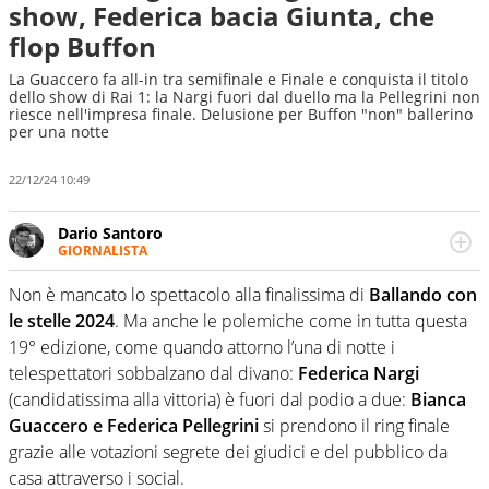
show, Federica bacia Giunta, che
flop Buffon
La Guaccero fa all-in tra semifinale e Finale e conquista il titolo
dello show di Rai 1: la Nargi fuori dal duello ma la Pellegrini non
riesce nell'impresa finale. Delusione per Buffon "non" ballerino
per una notte
22/12/24 10:49
Dario Santoro
GIORNALISTA
Scrive, commenta, racconta lo sport in tutte le
sfaccettature. Tocca l'apice quando ha modo di
Non è mancato lo spettacolo alla finalissima di
Ballando con
concentrarsi sulle interviste ai grandi protagonisti
le stelle 2024
. Ma anche le polemiche come in tutta questa
19° edizione, come quando attorno l’una di notte i
telespettatori sobbalzano dal divano:
Federica Nargi
(candidatissima alla vittoria) è fuori dal podio a due:
Bianca
Guaccero e Federica Pellegrini
si prendono il ring finale
grazie alle votazioni segrete dei giudici e del pubblico da
casa attraverso i social.