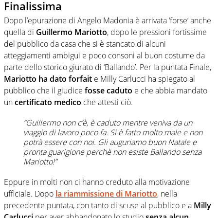
Finalissima
Dopo l’epurazione di Angelo Madonia è arrivata ‘forse’ anche
quella di
Guillermo Mariotto
, dopo le pressioni fortissime
del pubblico da casa che si è stancato di alcuni
atteggiamenti ambigui e poco consoni al buon costume da
parte dello storico giurato di ‘Ballando’. Per la puntata Finale,
Mariotto ha dato forfait
e Milly Carlucci ha spiegato al
pubblico che il giudice
fosse caduto
e che abbia mandato
un
certificato medico
che attesti ciò.
“Guillermo non c’è, è caduto mentre veniva da un
viaggio di lavoro poco fa. Si è fatto molto male e non
potrà essere con noi. Gli auguriamo buon Natale e
pronta guarigione perchè non esiste Ballando senza
Mariotto!”
Eppure in molti non ci hanno creduto alla motivazione
ufficiale. Dopo
la riammissione di Mariotto
, nella
precedente puntata, con tanto di scuse al pubblico e a
Milly
Carlucci
per aver abbandonato lo studio
senza alcun