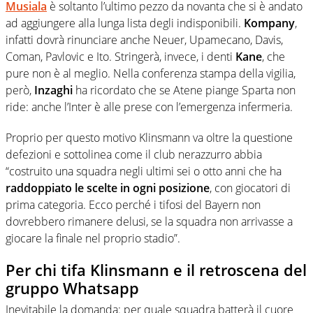
Musiala
è soltanto l’ultimo pezzo da novanta che si è andato
ad aggiungere alla lunga lista degli indisponibili.
Kompany
,
infatti dovrà rinunciare anche Neuer, Upamecano, Davis,
Coman, Pavlovic e Ito. Stringerà, invece, i denti
Kane
, che
pure non è al meglio. Nella conferenza stampa della vigilia,
però,
Inzaghi
ha ricordato che se Atene piange Sparta non
ride: anche l’Inter è alle prese con l’emergenza infermeria.
Proprio per questo motivo Klinsmann va oltre la questione
defezioni e sottolinea come il club nerazzurro abbia
“costruito una squadra negli ultimi sei o otto anni che ha
raddoppiato le scelte in ogni posizione
, con giocatori di
prima categoria. Ecco perché i tifosi del Bayern non
dovrebbero rimanere delusi, se la squadra non arrivasse a
giocare la finale nel proprio stadio”.
Per chi tifa Klinsmann e il retroscena del
gruppo Whatsapp
Inevitabile la domanda: per quale squadra batterà il cuore