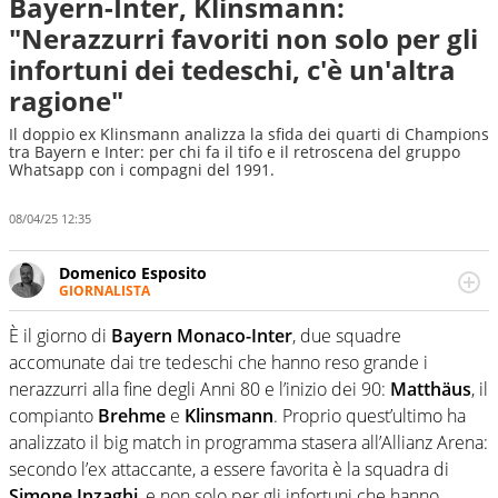
Bayern-Inter, Klinsmann:
"Nerazzurri favoriti non solo per gli
infortuni dei tedeschi, c'è un'altra
ragione"
Il doppio ex Klinsmann analizza la sfida dei quarti di Champions
tra Bayern e Inter: per chi fa il tifo e il retroscena del gruppo
Whatsapp con i compagni del 1991.
08/04/25 12:35
Domenico Esposito
GIORNALISTA
Da vent’anni in campo e sul campo per vivere ogni evento
in tutte le sue sfaccettature. Passione smisurata per il
È il giorno di
Bayern Monaco-Inter
, due squadre
calcio e per la sfera di cuoio. Il pallone è una cosa
accomunate dai tre tedeschi che hanno reso grande i
serissima, guai a dirgli di no
nerazzurri alla fine degli Anni 80 e l’inizio dei 90:
Matthäus
, il
compianto
Brehme
e
Klinsmann
. Proprio quest’ultimo ha
analizzato il big match in programma stasera all’Allianz Arena:
secondo l’ex attaccante, a essere favorita è la squadra di
Simone Inzaghi
, e non solo per gli infortuni che hanno