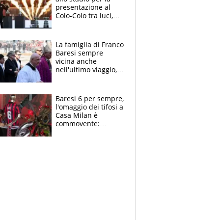
presentazione al
Colo-Colo tra luci,
spettacolo, elicotteri
e paracadutisti
La famiglia di Franco
Baresi sempre
vicina anche
nell'ultimo viaggio,
la moglie Maura, i
figli e i suoi cari
circondati
Baresi 6 per sempre,
dall'affetto dei tifosi
l'omaggio dei tifosi a
Casa Milan è
commovente:
maglie, bandiere,
sciarpe, lacrime e
bigliettini