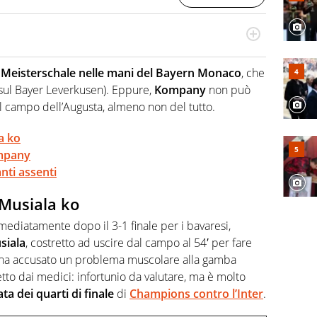
odo obiettivo e appassionato su tutto il mondo dello
 F1, Motomondiale ma anche tennis, volley, basket: su
l
Meisterschale nelle mani del Bayern Monaco
, che
appassionati sanno che troveranno sempre copertura
ù sul Bayer Leverkusen). Eppure,
Kompany
non può
squadra di Virgilio Sport è formata da giornalisti ed
gioco di rimessa quando intercettano le notizie e le
l campo dell’Augusta, almeno non del tutto.
 nella costruzione dal basso quando creano contenuti
a ko
ompany
nti assenti
Musiala ko
mediatamente dopo il 3-1 finale per i bavaresi,
siala
, costretto ad uscire dal campo al 54′ per fare
 ha accusato un problema muscolare alla gamba
etto dai medici: infortunio da valutare, ma è molto
ata dei quarti di finale
di
Champions contro l’Inter
.