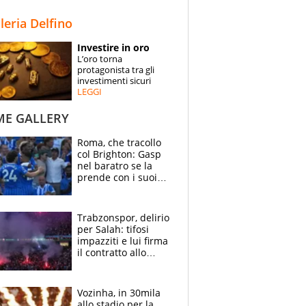
STORIE
lleria Delfino
SPECIALI
Investire in oro
L’oro torna
ESPERTI
protagonista tra gli
investimenti sicuri
LEGGI
CONTATTI
ME GALLERY
Roma, che tracollo
col Brighton: Gasp
nel baratro se la
prende con i suoi
cambiando tutti
Trabzonspor, delirio
per Salah: tifosi
impazziti e lui firma
il contratto allo
stadio
Vozinha, in 30mila
allo stadio per la