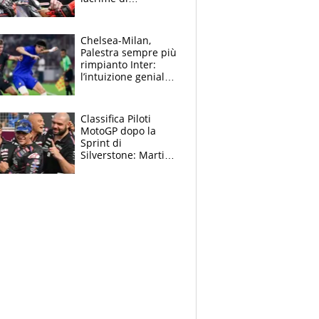
Bezzecchi: "Ho dato
tutto, spero di finire
la gara domani"
Chelsea-Milan,
Palestra sempre più
rimpianto Inter:
l’intuizione geniale
di Alonso fa esultare
anche Mancini
Classifica Piloti
MotoGP dopo la
Sprint di
Silverstone: Martin
sempre più leader,
Bezzecchi supera
Marquez