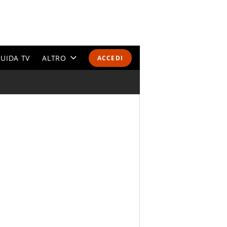
UIDA TV
ALTRO
ACCEDI
CALENDARI E CLASSIFICHE
ALTRI SPORT
MONDIALI 2026
OLIMPIADI
GOSSIP
LIFESTYLE