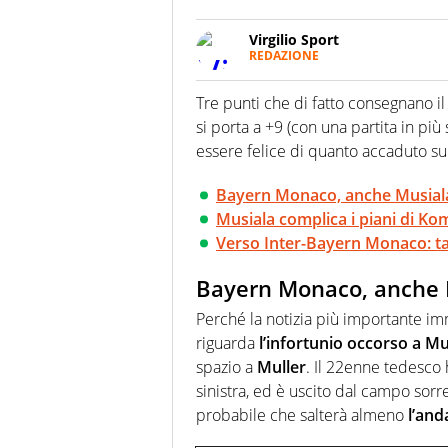
Virgilio Sport
REDAZIONE
Da oltre 20 anni informa in m
sport. Calcio, calciomercato,
Tre punti che di fatto consegnano i
Virgilio Sport i tifosi e gli 
si porta a +9 (con una partita in pi
completa e zero faziosità. La 
esperti di sport abili sia nel 
essere felice di quanto accaduto su
rilanciano verso la rete, sia
100% originali ed esclusivi.
Bayern Monaco, anche Musial
Musiala complica i piani di K
Verso Inter-Bayern Monaco: ta
Bayern Monaco, anche 
Perché la notizia più importante im
riguarda
l’infortunio occorso a Mu
spazio a
Muller
. Il 22enne tedesco
sinistra, ed è uscito dal campo sorr
probabile che salterà almeno
l’and