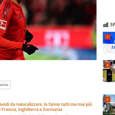
SP
eferite
riundi da naturalizzare, lo fanno tutti ma mai più
i Francia, Inghilterra e Germania