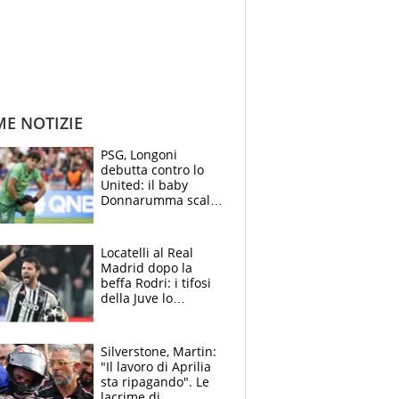
ME NOTIZIE
PSG, Longoni
debutta contro lo
United: il baby
Donnarumma scalza
Chevalier, Luis
Enrique l’ha rifatto
Locatelli al Real
Madrid dopo la
beffa Rodri: i tifosi
della Juve lo
“vendono” sui social,
cosa c’è di vero
Silverstone, Martin:
"Il lavoro di Aprilia
sta ripagando". Le
lacrime di