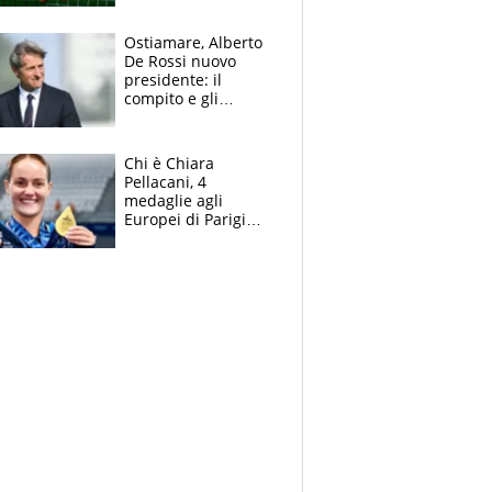
errori di Muric
Ostiamare, Alberto
De Rossi nuovo
presidente: il
compito e gli
obiettivi ricevuti dal
figlio Daniele
Chi è Chiara
Pellacani, 4
medaglie agli
Europei di Parigi
2026, papà
Giampaolo
giornalista, mamma
insegnante e il
fratello calciatore