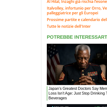
Al Hilal, Inzaghi già rischia l’eson
Italvolley, infortunio per Orro, V
palleggiatrice per gli Europei
Prossime partite e calendario dell
Tutte le notizie dell'Inter