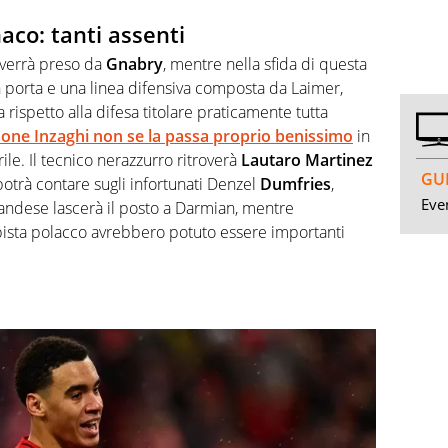
co: tanti assenti
 verrà preso da
Gnabry
, mentre nella sfida di questa
 porta e una linea difensiva composta da Laimer,
a rispetto alla difesa titolare praticamente tutta
one Inzaghi non se la passa proprio benissimo
in
rile. Il tecnico nerazzurro ritroverà
Lautaro Martinez
GUI
potrà contare sugli infortunati Denzel
Dumfries
,
Even
olandese lascerà il posto a Darmian, mentre
mpista polacco avrebbero potuto essere importanti