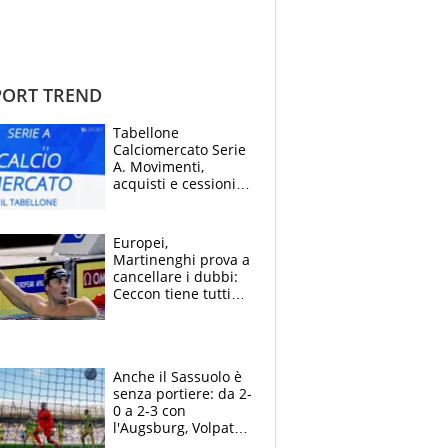
ORT TREND
Tabellone
Calciomercato Serie
A. Movimenti,
acquisti e cessioni:
estate 2026-27
Europei,
Martinenghi prova a
cancellare i dubbi:
Ceccon tiene tutti
col fiato sospeso.
Pellegrini punta su
Curtis
Anche il Sassuolo è
senza portiere: da 2-
0 a 2-3 con
l'Augsburg, Volpato
non basta, che