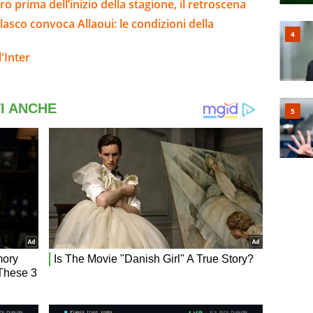
ero prima dell’inizio della stagione, il retroscena
elasco convoca Allaoui: le condizioni della
'Inter