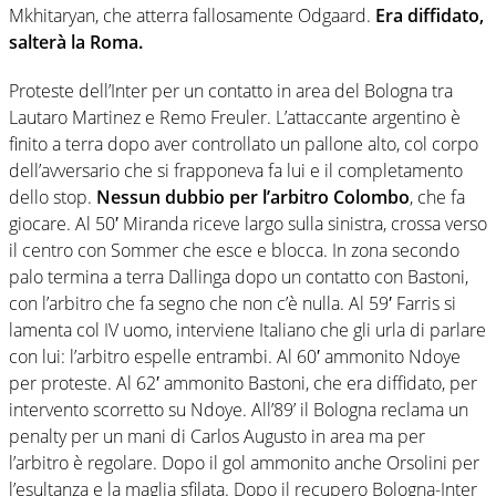
Mkhitaryan, che atterra fallosamente Odgaard.
Era diffidato,
salterà la Roma.
Proteste dell’Inter per un contatto in area del Bologna tra
Lautaro Martinez e Remo Freuler. L’attaccante argentino è
finito a terra dopo aver controllato un pallone alto, col corpo
dell’avversario che si frapponeva fa lui e il completamento
dello stop.
Nessun dubbio per l’arbitro Colombo
, che fa
giocare. Al 50′ Miranda riceve largo sulla sinistra, crossa verso
il centro con Sommer che esce e blocca. In zona secondo
palo termina a terra Dallinga dopo un contatto con Bastoni,
con l’arbitro che fa segno che non c’è nulla. Al 59′ Farris si
lamenta col IV uomo, interviene Italiano che gli urla di parlare
con lui: l’arbitro espelle entrambi. Al 60′ ammonito Ndoye
per proteste. Al 62′ ammonito Bastoni, che era diffidato, per
intervento scorretto su Ndoye. All’89’ il Bologna reclama un
penalty per un mani di Carlos Augusto in area ma per
l’arbitro è regolare. Dopo il gol ammonito anche Orsolini per
l’esultanza e la maglia sfilata. Dopo il recupero Bologna-Inter