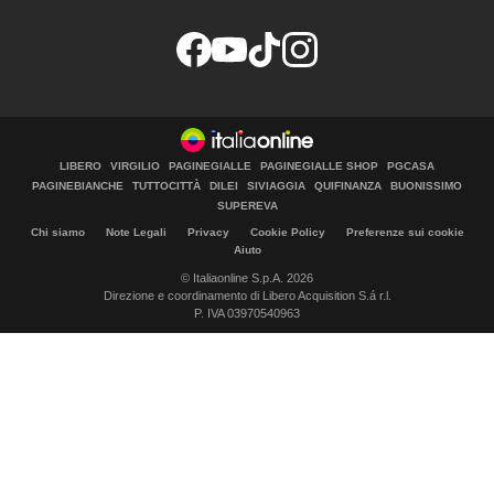
LIBERO
VIRGILIO
PAGINEGIALLE
PAGINEGIALLE SHOP
PGCASA
PAGINEBIANCHE
TUTTOCITTÀ
DILEI
SIVIAGGIA
QUIFINANZA
BUONISSIMO
SUPEREVA
Chi siamo
Note Legali
Privacy
Cookie Policy
Preferenze sui cookie
Aiuto
© Italiaonline S.p.A. 2026
Direzione e coordinamento di Libero Acquisition S.á r.l.
P. IVA 03970540963