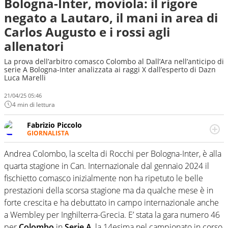
Bologna-Inter, moviola: il rigore
negato a Lautaro, il mani in area di
Carlos Augusto e i rossi agli
allenatori
La prova dell’arbitro comasco Colombo al Dall’Ara nell’anticipo di
serie A Bologna-Inter analizzata ai raggi X dall’esperto di Dazn
Luca Marelli
21/04/25 05:46
4 min di lettura
Fabrizio Piccolo
GIORNALISTA
Nella sua carriera ha seguito numerose manifestazioni
sportive e collaborato con agenzie e testate. Esperienza,
Andrea Colombo, la scelta di Rocchi per Bologna-Inter, è alla
competenza, conoscenza e memoria storica. Si occupa
quarta stagione in Can. Internazionale dal gennaio 2024 il
prevalentemente di calcio
fischietto comasco inizialmente non ha ripetuto le belle
prestazioni della scorsa stagione ma da qualche mese è in
forte crescita e ha debuttato in campo internazionale anche
a Wembley per Inghilterra-Grecia. E’ stata la gara numero 46
per
Colombo
in
Serie A
, la 14esima nel campionato in corso