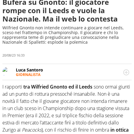
Bufera su Gnonto: il giocatore
rompe con il Leeds e vuole la
Nazionale. Ma il web lo contesta
Wilfried Gnonto non intende continuare a giocare nel Leeds,
sceso nel frattempo in Championship. Il giocatore e chi lo
rappresenta teme di pregiudicare una convocazione nella
Nazionale di Spalletti: esplode la polemica
20/08/23 16:33
Luca Santoro
GIORNALISTA
Esperto di Motorsport ma, più in generale, appassionato
di tutto ciò che sia Sport, anche senza il Motor. Dà il
I rapporti
tra Wilfried Gnonto ed il Leeds
sono ormai giunti
meglio di sé quando la strada fa largo alle due o alle
ad un punto di rottura pressoché insanabile. Non è una
quattro ruote
novità il fatto che il giovane giocatore non intenda rimanere
in un club sceso in Championship dopo una stagione vissuta
in Premier (era il 2022, e sul triplice fischio della sessione
estiva di mercato l’attaccante finì a titolo definitivo dallo
Zurigo ai
Peacocks
), con il rischio di finire in ombra
in ottica