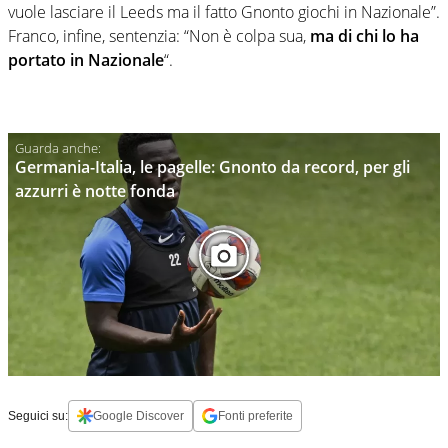
vuole lasciare il Leeds ma il fatto Gnonto giochi in Nazionale”.
Franco, infine, sentenzia: “Non è colpa sua,
ma di chi lo ha
portato in Nazionale
“.
Germania-Italia, le pagelle: Gnonto da record, per gli
azzurri è notte fonda
Seguici su:
Google Discover
Fonti preferite