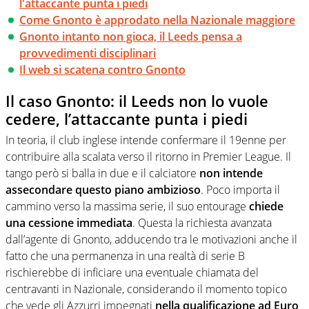
l'attaccante punta i piedi
Come Gnonto è approdato nella Nazionale maggiore
Gnonto intanto non gioca, il Leeds pensa a
provvedimenti disciplinari
Il web si scatena contro Gnonto
Il caso Gnonto: il Leeds non lo vuole
cedere, l’attaccante punta i piedi
In teoria, il club inglese intende confermare il 19enne per
contribuire alla scalata verso il ritorno in Premier League. Il
tango però si balla in due e il calciatore
non intende
assecondare questo piano ambizioso
. Poco importa il
cammino verso la massima serie, il suo entourage
chiede
una cessione immediata
. Questa la richiesta avanzata
dall’agente di Gnonto, adducendo tra le motivazioni anche il
fatto che una permanenza in una realtà di serie B
rischierebbe di inficiare una eventuale chiamata del
centravanti in Nazionale, considerando il momento topico
che vede gli Azzurri impegnati
nella qualificazione ad Euro