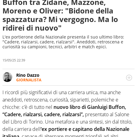
Buffon tra Zidane, Mazzone,
Moreno e Oliver: "Bidone della
spazzatura? Mi vergogno. Ma lo
ridirei di nuovo"
L'ex portierone della Nazionale presenta il suo ultimo libro:
"Cadere, rialzarsi, cadere, rialzarsi". Aneddoti, retroscena e
curiosità su campioni, tecnici, arbitri e match epici.
15/05/25 22:39
Rino Dazzo
GIORNALISTA
Se mai ci fosse modo di traslare il glossario del calcio in
una nicchia di esperti, lui ne farebbe parte. Non si perde
I ricordi più significativi di una carriera unica, ma anche
una svista arbitrale né gli umori social del mondo delle
aneddoti, retroscena, curiosità, siparietti, polemiche e
curve
chicche: c’è di tutto nel
nuovo libro di Gianluigi Buffon,
“Cadere, rialzarsi, cadere, rialzarsi”,
presentato al Salone
del Libro di Torino. Una metafora e una sintesi, sin dal titolo,
della carriera dell
‘ex portiere e capitano della Nazionale
italiana,
capace di alternare momenti trionfali ad altri