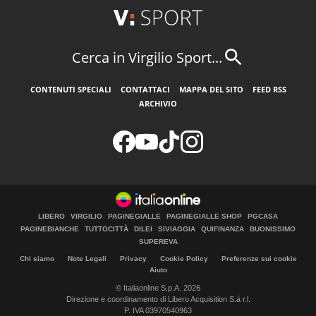
Cerca in Virgilio Sport...
CONTENUTI SPECIALI
CONTATTACI
MAPPA DEL SITO
FEED RSS
ARCHIVIO
LIBERO
VIRGILIO
PAGINEGIALLE
PAGINEGIALLE SHOP
PGCASA
PAGINEBIANCHE
TUTTOCITTÀ
DILEI
SIVIAGGIA
QUIFINANZA
BUONISSIMO
SUPEREVA
Chi siamo
Note Legali
Privacy
Cookie Policy
Preferenze sui cookie
Aiuto
© Italiaonline S.p.A. 2026
Direzione e coordinamento di Libero Acquisition S.á r.l.
P. IVA 03970540963