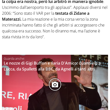
la colpa era nostra, però lui arbitrò in maniera ignobile
.
Uscimmo dall’aeroporto tra gli applausi”. Applausi diversi nel
2006: “Sono stato il VAR per la
testata di Zidane a
Materazzi.
La mia reazione e la mia corsa verso la zona
incriminata hanno fatto sì che gli arbitri si accorgessero che
qualcosa era successo. Non lo diranno mai, ma l’azione è
stata rivista in tv da loro”.
Le nozze di Gigi Buffon e Ilaria D'Amico: quanti vip a
Lucca, da Spalletti alla BBC, da Agnelli a tanti altri