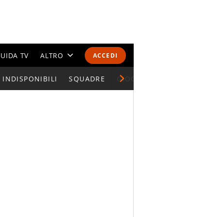
UIDA TV
ALTRO
ACCEDI
INDISPONIBILI
CALENDARI E CLASSIFICHE
SQUADRE
GIOCATORI SERIE A
ALTRI SPORT
MONDIALI 2026
OLIMPIADI
GOSSIP
LIFESTYLE