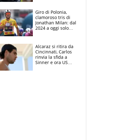
che beffa alla Vuelta
a Burgos
Giro di Polonia,
clamoroso tris di
Jonathan Milan: dal
2024 a oggi solo
Pogacar ha vinto più
di lui. Bene Romele
e Skerl
Alcaraz si ritira da
Cincinnati, Carlos
rinvia la sfida a
Sinner e ora US
Open di nuovo a
rischio