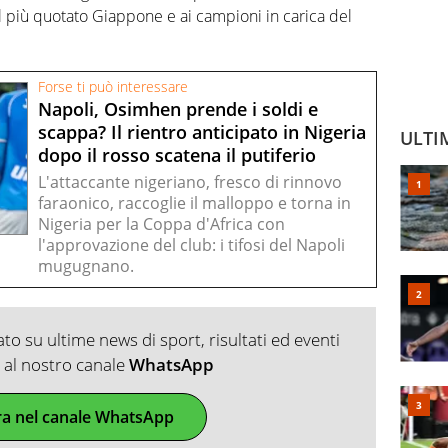
al più quotato Giappone e ai campioni in carica del
Forse ti può interessare
Napoli, Osimhen prende i soldi e
scappa? Il rientro anticipato in Nigeria
ULTI
dopo il rosso scatena il putiferio
L'attaccante nigeriano, fresco di rinnovo
faraonico, raccoglie il malloppo e torna in
Nigeria per la Coppa d'Africa con
l'approvazione del club: i tifosi del Napoli
mugugnano.
o su ultime news di sport, risultati ed eventi
ti al nostro canale
WhatsApp
ra nel canale WhatsApp