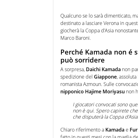
Qualcuno se lo sarà dimenticato, ma
destinato a lasciare Verona in ques
giocherà la Coppa d’Asia nonostant
Marco Baroni.
Perché Kamada non é st
può sorridere
A sorpresa,
Daichi
Kamada
non part
spedizione del
Giappone
, assoluta 
romanista Azmoun. Sulle convocazion
nipponico Hajime Moriyasu
non ha
I giocatori convocati sono que
non è qui. Spero capirete che 
che disputerà la Coppa d’Asia
Chiaro riferimento a
Kamada
e
Fur
fatto in questi mesi con la maglia d