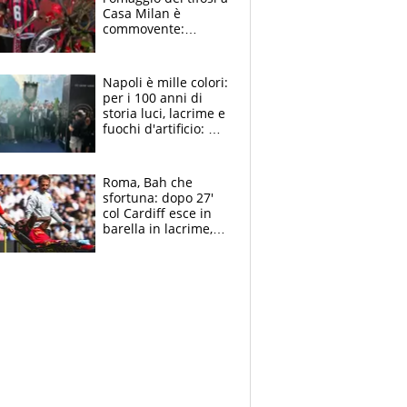
Casa Milan è
commovente:
maglie, bandiere,
sciarpe, lacrime e
bigliettini
Napoli è mille colori:
per i 100 anni di
storia luci, lacrime e
fuochi d'artificio: De
Laurentiis salta al
coro anti-Juve
Roma, Bah che
sfortuna: dopo 27'
col Cardiff esce in
barella in lacrime,
Dybala rigore da
schiaffi, i giallorossi
prendono 3 gol in
45'