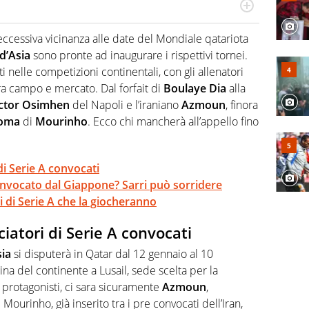
r radiofonico, per Virgilio Sport si occupa di calcio con
te sui campionati di Serie B e Serie C
’eccessiva vicinanza alle date del Mondiale qatariota
d’Asia
sono pronte ad inaugurare i rispettivi tornei.
 nelle competizioni continentali, con gli allenatori
ra campo e mercato. Dal forfait di
Boulaye
Dia
alla
ctor
Osimhen
del Napoli e l’iraniano
Azmoun
, finora
oma
di
Mourinho
. Ecco chi mancherà all’appello fino
di Serie A convocati
nvocato dal Giappone? Sarri può sorridere
ri di Serie A che la giocheranno
ciatori di Serie A convocati
ia
si disputerà in Qatar dal 12 gennaio al 10
na del continente a Lusail, sede scelta per la
i protagonisti, ci sara sicuramente
Azmoun
,
 Mourinho, già inserito tra i pre convocati dell’Iran,