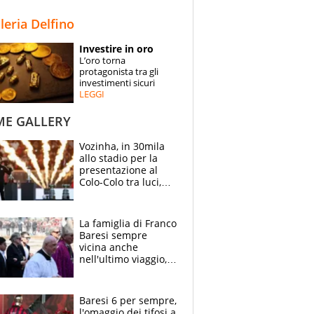
STORIE
lleria Delfino
SPECIALI
Investire in oro
L’oro torna
ESPERTI
protagonista tra gli
investimenti sicuri
LEGGI
CONTATTI
ME GALLERY
Vozinha, in 30mila
allo stadio per la
presentazione al
Colo-Colo tra luci,
spettacolo, elicotteri
e paracadutisti
La famiglia di Franco
Baresi sempre
vicina anche
nell'ultimo viaggio,
la moglie Maura, i
figli e i suoi cari
circondati
Baresi 6 per sempre,
dall'affetto dei tifosi
l'omaggio dei tifosi a