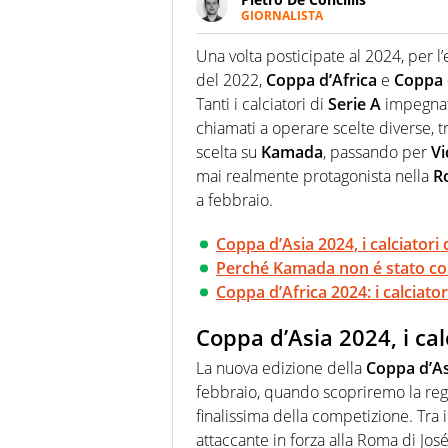
GIORNALISTA
Giornalista pubblicista e speake
uno sguardo attento e competen
Una volta posticipate al 2024, per l
del 2022,
Coppa d’Africa
e
Coppa 
Tanti i calciatori di
Serie A
impegnati
chiamati a operare scelte diverse, t
scelta su
Kamada
, passando per
Vi
mai realmente protagonista nella
R
a febbraio.
Coppa d’Asia 2024, i calciatori 
Perché Kamada non é stato co
Coppa d’Africa 2024: i calciato
Coppa d’Asia 2024, i cal
La nuova edizione della
Coppa d’As
febbraio, quando scopriremo la regi
finalissima della competizione. Tra 
attaccante in forza alla Roma di José