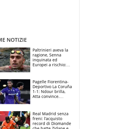
ME NOTIZIE
Paltrinieri aveva la
ragione, Senna
inquinata ed
Europei a rischio:
allenamenti fermi,
cosa succede
adesso
Pagelle Fiorentina-
Deportivo La Coruña
1-1: Ndour brilla,
Atta convince.
Pongracic rovina
tutto nel finale
Real Madrid senza
freni: l’acquisto
record di Diomande
che batte Zidane e