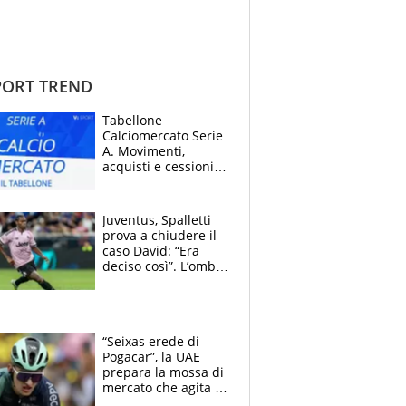
ORT TREND
Tabellone
Calciomercato Serie
A. Movimenti,
acquisti e cessioni:
estate 2026-27
Juventus, Spalletti
prova a chiudere il
caso David: “Era
deciso così”. L’ombra
di Zirkzee e la
sentenza dei tifosi
“Seixas erede di
Pogacar”, la UAE
prepara la mossa di
mercato che agita la
Francia. Ciccone,