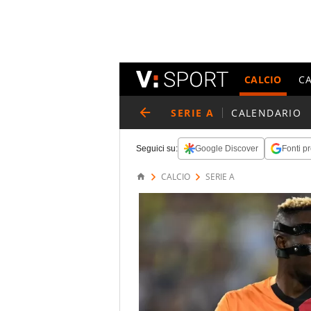
CALCIO
C
SERIE A
CALENDARIO
Seguici su:
Google Discover
Fonti pr
CALCIO
SERIE A