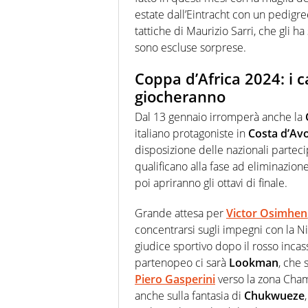
estate dall’Eintracht con un pedigree
tattiche di Maurizio Sarri, che gli ha
sono escluse sorprese.
Coppa d’Africa 2024: i ca
giocheranno
Dal 13 gennaio irromperà anche la
italiano protagoniste in
Costa d’Av
disposizione delle nazionali partecip
qualificano alla fase ad eliminazione
poi apriranno gli ottavi di finale.
Grande attesa per
Victor
Osimhen
concentrarsi sugli impegni con la Nig
giudice sportivo dopo il rosso incas
partenopeo ci sarà
Lookman
, che 
Piero Gasperini
verso la zona Cham
anche sulla fantasia di
Chukwueze