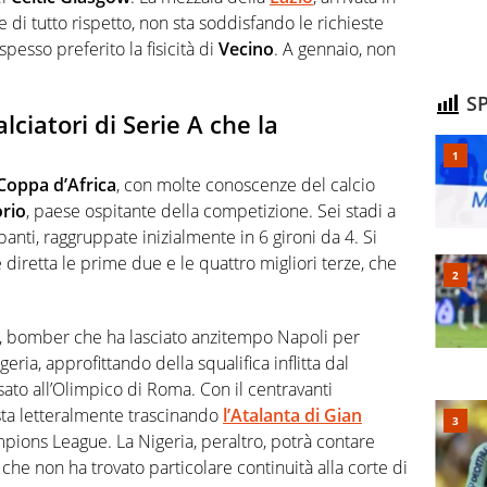
 di tutto rispetto, non sta soddisfando le richieste
 spesso preferito la fisicità di
Vecino
. A gennaio, non
SP
lciatori di Serie A che la
Coppa d’Africa
, con molte conoscenze del calcio
orio
, paese ospitante della competizione. Sei stadi a
anti, raggruppate inizialmente in 6 gironi da 4. Si
 diretta le prime due e le quattro migliori terze, che
, bomber che ha lasciato anzitempo Napoli per
eria, approfittando della squalifica inflitta dal
sato all’Olimpico di Roma. Con il centravanti
sta letteralmente trascinando
l’Atalanta di Gian
pions League. La Nigeria, peraltro, potrà contare
, che non ha trovato particolare continuità alla corte di