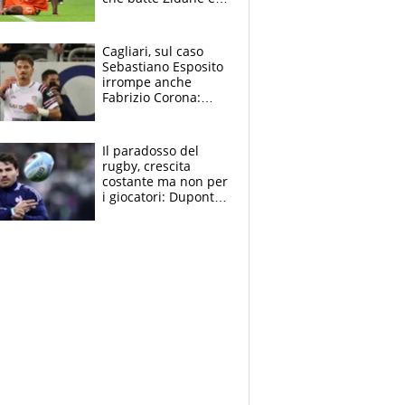
Ronaldo. Vinicius
rinnova: le cifre
Cagliari, sul caso
Sebastiano Esposito
irrompe anche
Fabrizio Corona:
“Ecco cosa è
successo, ho le
prove”
Il paradosso del
rugby, crescita
costante ma non per
i giocatori: Dupont
(il più pagato al
mondo) guadagna
solo 1,4 milioni
all'anno