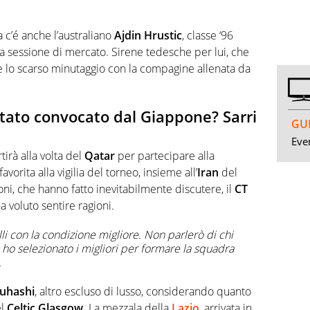
 c’é anche l’australiano
Ajdin
Hrustic
, classe ‘96
ta sessione di mercato. Sirene tedesche per lui, che
e lo scarso minutaggio con la compagine allenata da
ato convocato dal Giappone? Sarri
GUI
Even
irà alla volta del
Qatar
per partecipare alla
favorita alla vigilia del torneo, insieme all’
Iran
del
i, che hanno fatto inevitabilmente discutere, il
CT
 voluto sentire ragioni.
lli con la condizione migliore. Non parlerò di chi
ho selezionato i migliori per formare la squadra
.
uhashi
, altro escluso di lusso, considerando quanto
el
Celtic
Glasgow
. La mezzala della
Lazio
, arrivata in