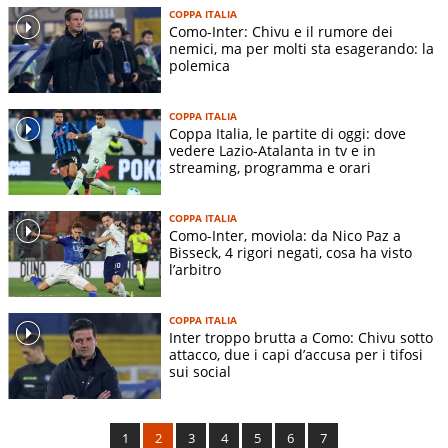
COPPA ITALIA
Como-Inter: Chivu e il rumore dei
nemici, ma per molti sta esagerando: la
polemica
COPPA ITALIA
Coppa Italia, le partite di oggi: dove
vedere Lazio-Atalanta in tv e in
streaming, programma e orari
COPPA ITALIA
Como-Inter, moviola: da Nico Paz a
Bisseck, 4 rigori negati, cosa ha visto
l’arbitro
COPPA ITALIA
Inter troppo brutta a Como: Chivu sotto
attacco, due i capi d’accusa per i tifosi
sui social
1
2
3
4
5
6
7