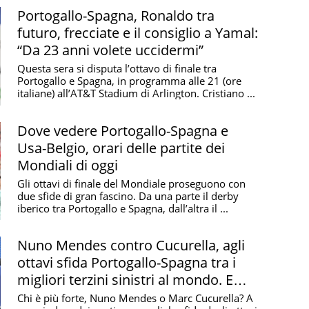
Portogallo-Spagna, Ronaldo tra
futuro, frecciate e il consiglio a Yamal:
“Da 23 anni volete uccidermi”
Questa sera si disputa l’ottavo di finale tra
Portogallo e Spagna, in programma alle 21 (ore
italiane) all’AT&T Stadium di Arlington. Cristiano ...
Dove vedere Portogallo-Spagna e
Usa-Belgio, orari delle partite dei
Mondiali di oggi
Gli ottavi di finale del Mondiale proseguono con
due sfide di gran fascino. Da una parte il derby
iberico tra Portogallo e Spagna, dall’altra il ...
Nuno Mendes contro Cucurella, agli
ottavi sfida Portogallo-Spagna tra i
migliori terzini sinistri al mondo. E
Dimarco con l’Italia sta a guardare
Chi è più forte, Nuno Mendes o Marc Cucurella? A