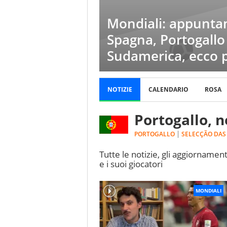
Mondiali: appuntam
Spagna, Portogall
Sudamerica, ecco 
NOTIZIE
CALENDARIO
ROSA
Portogallo, n
PORTOGALLO
SELECÇÃO DAS
Tutte le notizie, gli aggiornament
e i suoi giocatori
MONDIALI