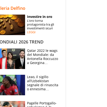
STORIE
lleria Delfino
SPECIALI
Investire in oro
L’oro torna
ESPERTI
protagonista tra gli
investimenti sicuri
LEGGI
CONTATTI
NDIALI 2026 TREND
Qatar 2022 le wags
del Mondiale: da
Antonella Roccuzzo
a Georgina
Rodriguez
Leao, il sigillo
all’Uzbekistan
segnale di rinascita
o ennesima
illusione? Il Milan
intanto brinda
Pagelle Portogallo-