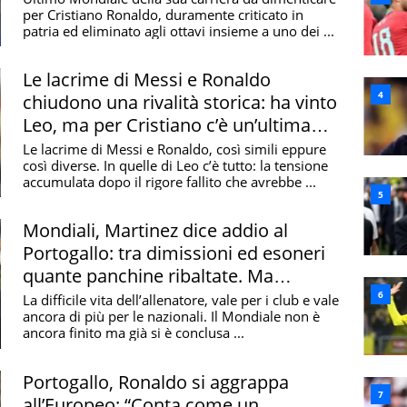
per Cristiano Ronaldo, duramente criticato in
patria ed eliminato agli ottavi insieme a uno dei ...
Le lacrime di Messi e Ronaldo
chiudono una rivalità storica: ha vinto
Leo, ma per Cristiano c’è un’ultima
speranza
Le lacrime di Messi e Ronaldo, così simili eppure
così diverse. In quelle di Leo c’è tutto: la tensione
accumulata dopo il rigore fallito che avrebbe ...
Mondiali, Martinez dice addio al
Portogallo: tra dimissioni ed esoneri
quante panchine ribaltate. Ma
Ancelotti resiste
La difficile vita dell’allenatore, vale per i club e vale
ancora di più per le nazionali. Il Mondiale non è
ancora finito ma già si è conclusa ...
Portogallo, Ronaldo si aggrappa
all’Europeo: “Conta come un