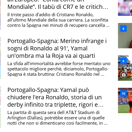
Mondiale”. Il tabù di CR7 e le critiche
feroci
Il triste passo d’addio di Cristiano Ronaldo,
all’ultimo Mondiale della sua carriera. La sconfitta
contro la Spagna nei minuti di recupero cancella ...
Portogallo-Spagna: Merino infrange i
sogni di Ronaldo al 91', Yamal
un'ombra ma la Roja va ai quarti
La sfida all’immortalità avrebbe forse meritato uno
spettacolo migliore perchè, diciamolo, Portogallo-
Spagna è stata bruttina: Cristiano Ronaldo nel ...
Portogallo-Spagna: Yamal può
chiudere l'era Ronaldo, storia di un
derby infinito tra triplette, rigori e
dispetti
La partita di questa sera dell AT&T Stadium di
Arlington (Dallas), potrebbe essere una di quelle
notti che non si dimenticano così facilmente, in ...