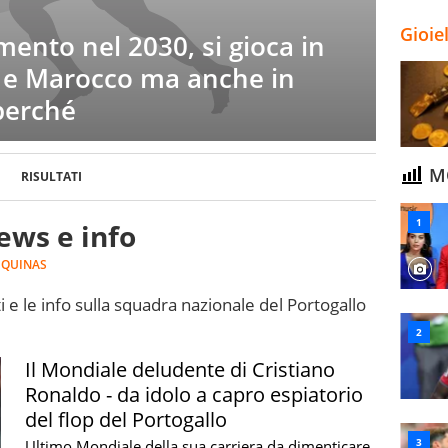
Gioie
ento nel 2030, si gioca in
o e Marocco ma anche in
perché
MO
RISULTATI
ews e info
 QUINAS
i e le info sulla squadra nazionale del Portogallo
Il Mondiale deludente di Cristiano
Ronaldo - da idolo a capro espiatorio
del flop del Portogallo
Ultimo Mondiale della sua carriera da dimenticare