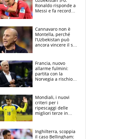
Uzbekistan 5-0:
Ronaldo risponde a
Messi e fa record
mondiale.
Cannavaro, il ko è
netto
Cannavaro non è
Montella, perché
l’Uzbekistan può
ancora vincere il suo
Mondiale
Francia, nuovo
allarme fulmini:
partita con la
Norvegia a rischio?
Deschamps assente
per la morte della
madre
Mondiali, i nuovi
criteri per i
ripescaggi delle
migliori terze in
classifica: ecco chi si
qualifica
Inghilterra, scoppia
il caso Bellingham: