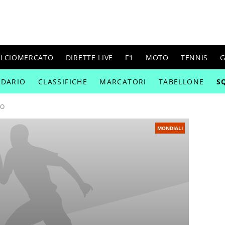
ALCIOMERCATO
DIRETTE LIVE
F1
MOTO
TENNIS
G
NDARIO
CLASSIFICHE
MARCATORI
TABELLONE
S
LO
MONDIALI