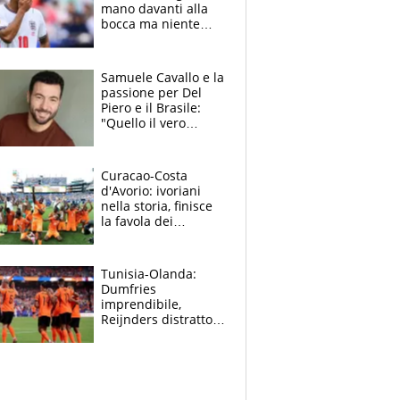
mano davanti alla
bocca ma niente
rosso, il Paraguay
presenta reclamo
alla FIFA
Samuele Cavallo e la
passione per Del
Piero e il Brasile:
"Quello il vero
calcio"
Curacao-Costa
d'Avorio: ivoriani
nella storia, finisce
la favola dei
caraibici, decide una
doppietta di Pepè
Tunisia-Olanda:
Dumfries
imprendibile,
Reijnders distratto,
orange ai
sedicesimi, africani
imbarazzanti