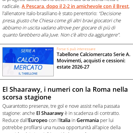
radicale.
A
Pescara
, dopo il 2-2 in amichevole con il
Brest
,
l’allenatore italo-brasiliano è stato perentorio:
“Decisione
presa, giusto che Chiesa come gli altri bravi giocatori che
abbiamo in uscita vadano altrove per giocare di più di
quanto farebbero alla Juve. Non c’è altro da aggiungere”
.
Forse ti può interessare
Tabellone Calciomercato Serie A.
Movimenti, acquisti e cessioni:
estate 2026-27
El Shaarawy, i numeri con la Roma nella
scorsa stagione
Quarantotto presenze, tre gol e nove assist nella passata
stagione: anche
El Shaarawy
è in scadenza di contratto.
Reduce dall’
Europeo
con l’
Italia
in
Germania
per lui
potrebbe profilarsi una nuova opportunità all’apice della