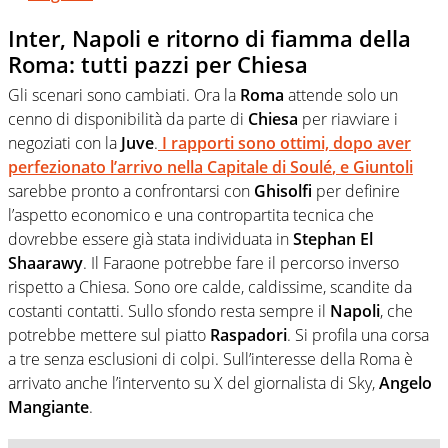
Inter, Napoli e ritorno di fiamma della
Roma: tutti pazzi per Chiesa
Gli scenari sono cambiati. Ora la
Roma
attende solo un
cenno di disponibilità da parte di
Chiesa
per riavviare i
negoziati con la
Juve
.
I rapporti sono ottimi, dopo aver
perfezionato l’arrivo nella Capitale di
Soulé
, e
Giuntoli
sarebbe pronto a confrontarsi con
Ghisolfi
per definire
l’aspetto economico e una contropartita tecnica che
dovrebbe essere già stata individuata in
Stephan
El
Shaarawy
. Il Faraone potrebbe fare il percorso inverso
rispetto a Chiesa. Sono ore calde, caldissime, scandite da
costanti contatti. Sullo sfondo resta sempre il
Napoli
, che
potrebbe mettere sul piatto
Raspadori
. Si profila una corsa
a tre senza esclusioni di colpi. Sull’interesse della Roma è
arrivato anche l’intervento su X del giornalista di Sky,
Angelo
Mangiante
.