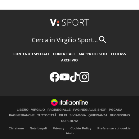
Cerca in Virgilio Sport...
CONTENUTI SPECIALI
CONTATTACI
MAPPA DEL SITO
FEED RSS
ARCHIVIO
LIBERO
VIRGILIO
PAGINEGIALLE
PAGINEGIALLE SHOP
PGCASA
PAGINEBIANCHE
TUTTOCITTÀ
DILEI
SIVIAGGIA
QUIFINANZA
BUONISSIMO
SUPEREVA
Chi siamo
Note Legali
Privacy
Cookie Policy
Preferenze sui cookie
Aiuto