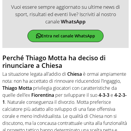
Vuoi essere sempre aggiornato su ultime news di
sport, risultati ed eventi live? Iscriviti al nostro
canale
WhatsApp
Entra nel canale WhatsApp
Perché Thiago Motta ha deciso di
rinunciare a Chiesa
La situazione legata all’addio di
Chiesa
è ormai ampiamente
nota: non ha accettato di rinnovare riducendosi l’ingaggio,
Thiago
Motta
privilegia giocatori con caratteristiche da
quelle dell’ex
Fiorentina
per sviluppare il suo
4-3-3
e
4-2-3-
1
. Naturale conseguenza il divorzio. Motta preferisce
calciatore più adatto allo sviluppo di una fase offensiva
corale e meno individualista. Le qualità di Chiesa non si
discutono, ma la concausa contrattuale unita alla funzionalità
al progetto tattico hanno determinato una scelta netta e