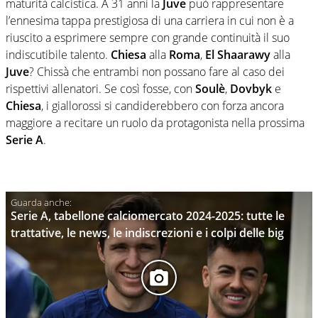
maturità calcistica. A 31 anni la
Juve
può rappresentare
l’ennesima tappa prestigiosa di una carriera in cui non è a
riuscito a esprimere sempre con grande continuità il suo
indiscutibile talento.
Chiesa
alla
Roma
,
El Shaarawy
alla
Juve
? Chissà che entrambi non possano fare al caso dei
rispettivi allenatori. Se così fosse, con
Soulè
,
Dovbyk
e
Chiesa
, i giallorossi si candiderebbero con forza ancora
maggiore a recitare un ruolo da protagonista nella prossima
Serie A
.
Serie A, tabellone calciomercato 2024-2025: tutte le
trattative, le news, le indiscrezioni e i colpi delle big