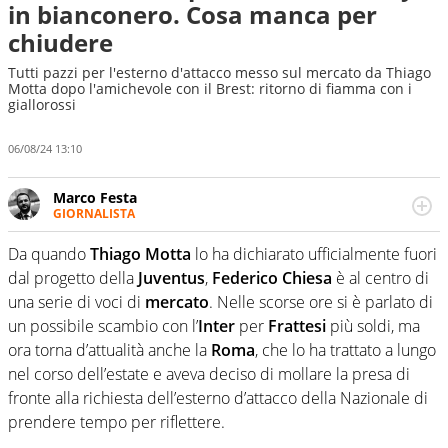
in bianconero. Cosa manca per
chiudere
Tutti pazzi per l'esterno d'attacco messo sul mercato da Thiago
Motta dopo l'amichevole con il Brest: ritorno di fiamma con i
giallorossi
06/08/24 13:10
Marco Festa
GIORNALISTA
Frequentatore di stadi ed esperto di calcio, ama
agganciare e far domande a idoli e futuri campioni. Anzi,
Da quando
Thiago
Motta
lo ha dichiarato ufficialmente fuori
spesso precorre gli addetti ai lavori e li scova prima di
dal progetto della
Juventus
,
Federico
Chiesa
è al centro di
loro
una serie di voci di
mercato
. Nelle scorse ore si è parlato di
un possibile scambio con l’
Inter
per
Frattesi
più soldi, ma
ora torna d’attualità anche la
Roma
, che lo ha trattato a lungo
nel corso dell’estate e aveva deciso di mollare la presa di
fronte alla richiesta dell’esterno d’attacco della Nazionale di
prendere tempo per riflettere.