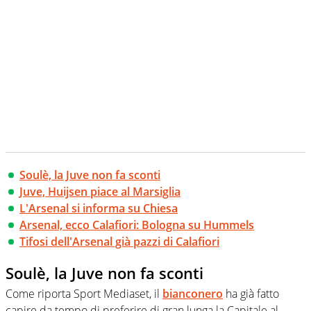
Soulè, la Juve non fa sconti
Juve, Huijsen piace al Marsiglia
L'Arsenal si informa su Chiesa
Arsenal, ecco Calafiori: Bologna su Hummels
Tifosi dell'Arsenal già pazzi di Calafiori
Soulè, la Juve non fa sconti
Come riporta Sport Mediaset, il
bianconero
ha già fatto
capire da tempo di preferire di gran lunga la Capitale al