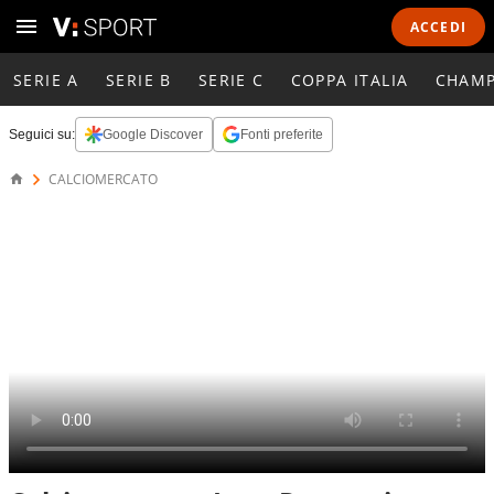
ACCEDI
SERIE A
SERIE B
SERIE C
COPPA ITALIA
CHAMP
Seguici su:
Google Discover
Fonti preferite
CALCIOMERCATO