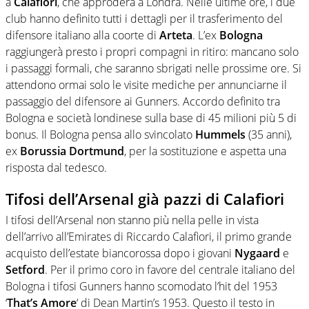
a
Calafiori
, che approderà a Londra. Nelle ultime ore, i due
club hanno definito tutti i dettagli per il trasferimento del
difensore italiano alla coorte di
Arteta
. L’ex
Bologna
raggiungerà presto i propri compagni in ritiro: mancano solo
i passaggi formali, che saranno sbrigati nelle prossime ore. Si
attendono ormai solo le visite mediche per annunciarne il
passaggio del difensore ai Gunners. Accordo definito tra
Bologna e società londinese sulla base di 45 milioni più 5 di
bonus. Il Bologna pensa allo svincolato
Hummels
(35 anni),
ex
Borussia Dortmund
, per la sostituzione e aspetta una
risposta dal tedesco.
Tifosi dell’Arsenal già pazzi di Calafiori
I tifosi dell’Arsenal non stanno più nella pelle in vista
dell’arrivo all’Emirates di Riccardo Calafiori, il primo grande
acquisto dell’estate biancorossa dopo i giovani
Nygaard
e
Setford
. Per il primo coro in favore del centrale italiano del
Bologna i tifosi Gunners hanno scomodato l’hit del 1953
‘
That’s Amore
‘ di Dean Martin’s 1953. Questo il testo in