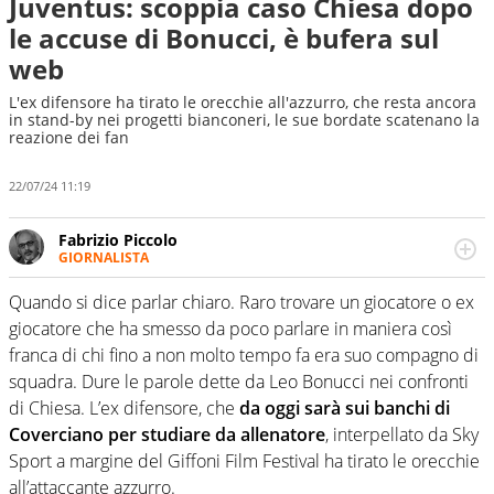
Juventus: scoppia caso Chiesa dopo
le accuse di Bonucci, è bufera sul
web
L'ex difensore ha tirato le orecchie all'azzurro, che resta ancora
in stand-by nei progetti bianconeri, le sue bordate scatenano la
reazione dei fan
22/07/24 11:19
Fabrizio Piccolo
GIORNALISTA
Nella sua carriera ha seguito numerose manifestazioni
sportive e collaborato con agenzie e testate. Esperienza,
Quando si dice parlar chiaro. Raro trovare un giocatore o ex
competenza, conoscenza e memoria storica. Si occupa
giocatore che ha smesso da poco parlare in maniera così
prevalentemente di calcio
franca di chi fino a non molto tempo fa era suo compagno di
squadra. Dure le parole dette da Leo Bonucci nei confronti
di Chiesa. L’ex difensore, che
da oggi sarà sui banchi di
Coverciano per studiare da allenatore
, interpellato da Sky
Sport a margine del Giffoni Film Festival ha tirato le orecchie
all’attaccante azzurro.