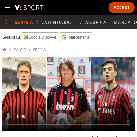
ACCEDI
SERIE A
CALENDARIO
CLASSIFICA
MARCATO
Seguici su:
Google Discover
Fonti preferite
CALCIO
SERIE A