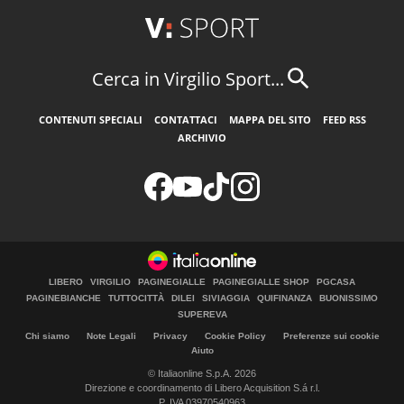
Cerca in Virgilio Sport...
CONTENUTI SPECIALI
CONTATTACI
MAPPA DEL SITO
FEED RSS
ARCHIVIO
LIBERO
VIRGILIO
PAGINEGIALLE
PAGINEGIALLE SHOP
PGCASA
PAGINEBIANCHE
TUTTOCITTÀ
DILEI
SIVIAGGIA
QUIFINANZA
BUONISSIMO
SUPEREVA
Chi siamo
Note Legali
Privacy
Cookie Policy
Preferenze sui cookie
Aiuto
© Italiaonline S.p.A. 2026
Direzione e coordinamento di Libero Acquisition S.á r.l.
P. IVA 03970540963