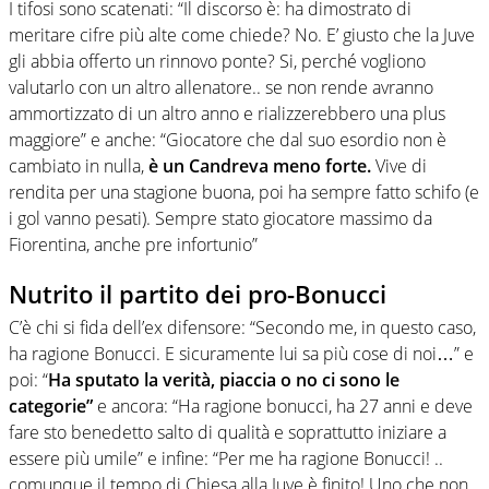
I tifosi sono scatenati: “Il discorso è: ha dimostrato di
meritare cifre più alte come chiede? No. E’ giusto che la Juve
gli abbia offerto un rinnovo ponte? Si, perché vogliono
valutarlo con un altro allenatore.. se non rende avranno
ammortizzato di un altro anno e rializzerebbero una plus
maggiore” e anche: “Giocatore che dal suo esordio non è
cambiato in nulla,
è un Candreva meno forte.
Vive di
rendita per una stagione buona, poi ha sempre fatto schifo (e
i gol vanno pesati). Sempre stato giocatore massimo da
Fiorentina, anche pre infortunio”
Nutrito il partito dei pro-Bonucci
C’è chi si fida dell’ex difensore: “Secondo me, in questo caso,
ha ragione Bonucci. E sicuramente lui sa più cose di noi…” e
poi: “
Ha sputato la verità, piaccia o no ci sono le
categorie”
e ancora: “Ha ragione bonucci, ha 27 anni e deve
fare sto benedetto salto di qualità e soprattutto iniziare a
essere più umile” e infine: “Per me ha ragione Bonucci! ..
comunque il tempo di Chiesa alla Juve è finito! Uno che non