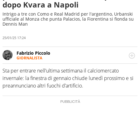
dopo Kvara a Napoli
Intrigo a tre con Como e Real Madrid per l'argentino, Urbanski
ufficiale al Monza che punta Palacios, la Fiorentina si fionda su
Dennis Man
25/01/25 17:24
Fabrizio Piccolo
GIORNALISTA
Nella sua carriera ha seguito numerose manifestazioni
sportive e collaborato con agenzie e testate. Esperienza,
Sta per entrare nell’ultima settimana il calciomercato
competenza, conoscenza e memoria storica. Si occupa
invernale: la finestra di gennaio chiude lunedì prossimo e si
prevalentemente di calcio
preannunciano altri fuochi d’artificio.