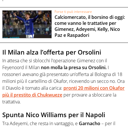
Forse ti può interessare
Calciomercato, il borsino di oggi:
come vanno le trattative per
Gimenez, Adeyemi, Kelly, Nico
Paz e Raspadori
Il Milan alza l’offerta per Orsolini
In attesa che si sblocchi l’operazione Gimenez con il
Feyenoord il Milan
non molla la presa su Orsolini.
I
rossoneri avevano già presentato un’offerta al Bologna di 18
milioni più il cartellino di Okafor, ricevendo un secco no. Ora
il Diavolo è tornato alla carica:
pronti 20 milioni con Okafor
più il prestito di Chukwueze
per provare a sbloccare la
trattativa.
Spunta Nico Williams per il Napoli
Tra Adeyemi, che resta in vantaggio, e
Garnacho
– per il