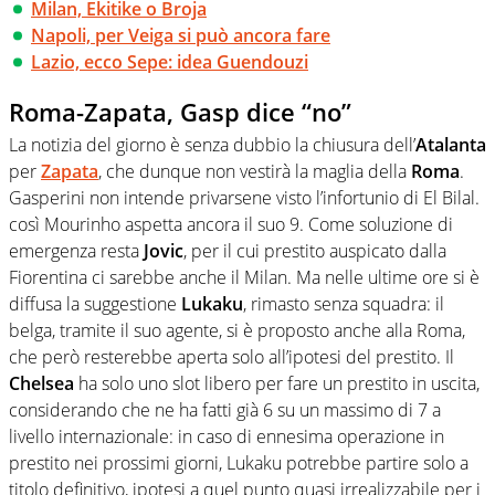
Milan, Ekitike o Broja
Napoli, per Veiga si può ancora fare
Lazio, ecco Sepe: idea Guendouzi
Roma-Zapata, Gasp dice “no”
La notizia del giorno è senza dubbio la chiusura dell’
Atalanta
per
Zapata
, che dunque non vestirà la maglia della
Roma
.
Gasperini non intende privarsene visto l’infortunio di El Bilal.
così Mourinho aspetta ancora il suo 9. Come soluzione di
emergenza resta
Jovic
, per il cui prestito auspicato dalla
Fiorentina ci sarebbe anche il Milan. Ma nelle ultime ore si è
diffusa la suggestione
Lukaku
, rimasto senza squadra: il
belga, tramite il suo agente, si è proposto anche alla Roma,
che però resterebbe aperta solo all’ipotesi del prestito. Il
Chelsea
ha solo uno slot libero per fare un prestito in uscita,
considerando che ne ha fatti già 6 su un massimo di 7 a
livello internazionale: in caso di ennesima operazione in
prestito nei prossimi giorni, Lukaku potrebbe partire solo a
titolo definitivo, ipotesi a quel punto quasi irrealizzabile per i