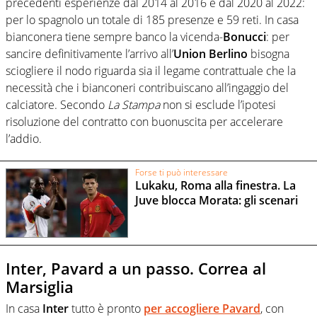
precedenti esperienze dal 2014 al 2016 e dal 2020 al 2022:
per lo spagnolo un totale di 185 presenze e 59 reti. In casa
bianconera tiene sempre banco la vicenda-
Bonucci
: per
sancire definitivamente l’arrivo all’
Union Berlino
bisogna
sciogliere il nodo riguarda sia il legame contrattuale che la
necessità che i bianconeri contribuiscano all’ingaggio del
calciatore. Secondo
La Stampa
non si esclude l’ipotesi
risoluzione del contratto con buonuscita per accelerare
l’addio.
Forse ti può interessare
Lukaku, Roma alla finestra. La
Juve blocca Morata: gli scenari
Inter, Pavard a un passo. Correa al
Marsiglia
In casa
Inter
tutto è pronto
per accogliere Pavard
, con