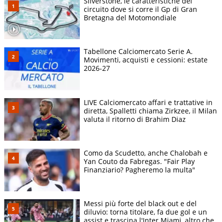
Silverstone, le caratteristiche del
circuito dove si corre il Gp di Gran
Bretagna del Motomondiale
Tabellone Calciomercato Serie A.
Movimenti, acquisti e cessioni: estate
2026-27
LIVE Calciomercato affari e trattative in
diretta, Spalletti chiama Zirkzee, il Milan
valuta il ritorno di Brahim Diaz
Como da Scudetto, anche Chalobah e
Yan Couto da Fabregas. "Fair Play
Finanziario? Pagheremo la multa"
Messi più forte del black out e del
diluvio: torna titolare, fa due gol e un
assist e trascina l'Inter Miami, altro che