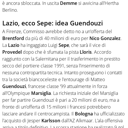
è ancora sbloccata. In uscita
Demme
si avvicina all’Hertha
Berlino.
Lazio, ecco Sepe: idea Guendouzi
A Firenze, Commisso avrebbe detto no a un’offerta del
Brentford
da più di 40 milioni di euro per
Nico Gonzalez
.
La
Lazio
ha ingaggiato Luigi
Sepe
, che sarà il vice di
Provedel
dopo che è sfumata la pista
Lloris
. Accordo
raggiunto con la Salernitana per il trasferimento in prestito
secco del portiere classe 1991, senza l’inserimento di
nessuna contropartita tecnica. Intanto proseguono i contatti
tra la società biancoceleste e l’entourage di Matteo
Guendouzi
, francese classe ’99 attualmente in forza
all’Olympique
Marsiglia
. La richiesta iniziale del Marsiglia
per far partire Guendouzi è pari a 20 milioni di euro, ma a
fronte di un’offerta di 15 milioni i francesi potrebbero
lasciare andare il centrocampista. Il
Bologna
ha ufficializzato
l’acquisto di Jesper
Karlsson
dall’AZ Alkmaar. L’ala offensiva
arriva a titolo definitivo. La scorsa stagione ha realizzato 9 gol