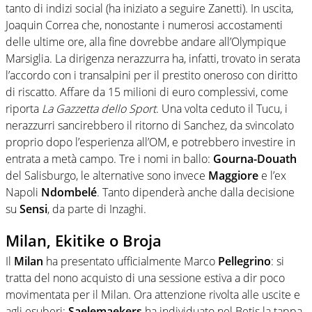
tanto di indizi social (ha iniziato a seguire Zanetti). In uscita,
Joaquin Correa che, nonostante i numerosi accostamenti
delle ultime ore, alla fine dovrebbe andare all’Olympique
Marsiglia. La dirigenza nerazzurra ha, infatti, trovato in serata
l’accordo con i transalpini per il prestito oneroso con diritto
di riscatto. Affare da 15 milioni di euro complessivi, come
riporta
La Gazzetta dello Sport
. Una volta ceduto il Tucu, i
nerazzurri sancirebbero il ritorno di Sanchez, da svincolato
proprio dopo l’esperienza all’OM, e potrebbero investire in
entrata a metà campo. Tre i nomi in ballo:
Gourna-Douath
del Salisburgo, le alternative sono invece
Maggiore
e l’ex
Napoli
Ndombelé
. Tanto dipenderà anche dalla decisione
su
Sensi
, da parte di Inzaghi.
Milan, Ekitike o Broja
Il
Milan
ha presentato ufficialmente Marco
Pellegrino
: si
tratta del nono acquisto di una sessione estiva a dir poco
movimentata per il Milan. Ora attenzione rivolta alle uscite e
agli esuberi:
Saelemaekers
ha individuato nel Betis la tappa