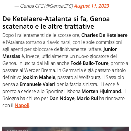
— Genoa CFC (@GenoaCFC)
August 11, 2023
De Ketelaere-Atalanta si fa, Genoa
scatenato e le altre trattative
Dopo i rallentamenti delle scorse ore,
Charles De Ketelaere
e l’Atalanta tornano a riavvicinarsi, con le sole commissioni
agli agenti per sbloccare definitivamente l’affare.
Junior
Messias
è, invece, ufficialmente un nuovo giocatore del
Genoa. In uscita dal Milan anche
Fodé Ballo-Toure
, pronto a
passare al Werder Brema. In Germania è già passato a titolo
definitivo
Joakim Mahele
, passato al Wolfsburg. Il Sassuolo
pensa a
Emanuele Valeri
per la fascia sinistra. Il Lecce è
pronto a cedere allo Sporting Lisbona
Morten Hjulmand
. Il
Bologna ha chiuso per
Dan Ndoye
,
Mario Rui
ha rinnovato
con il
Napoli
.