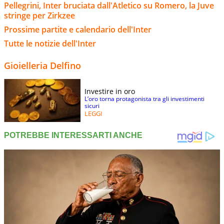
Pellegrini, Inter bruciata dall'Atletico su Romero, la Juve
stringe per Zirkzee
Prossime partite e calendario dell'Inter
Tutte le notizie dell'Inter
Gioielleria Delfino
Investire in oro
L’oro torna protagonista tra gli investimenti
sicuri
LEGGI