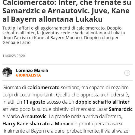
Calciomercato: Inter, che frenate su
Samardzic e Arnautovic. Juve, Kane
al Bayern allontana Lukaku
Tutti gli affari e gli aggiornamenti di calciomercato. Doppio
schiaffo all'Inter, la Juventus cede e vede allontanarsi Lukaku
dopo l'arrivo di Kane al Bayern Monaco. Doppio colpo per
Genoa e Lazio.
11/08/23 22:20
Lorenzo Marsili
GIORNALISTA
Giornalista pubblicista, redattore, divulgatore. E' una
delle anime video del sito: racconta in immagini un
Giornata di
calciomercato
sorniona, ma capace di regalare
evento e lo fa come pochi altri
colpi di coda importanti. Quello che appresta a chiudersi è,
infatti, un
11 agosto
scosso da un
doppio schiaffo all’Inter
arrivato poco fa su due obiettivi di mercato: Lazar
Samardzic
e Marko
Arnautovic
. La grande notizia arriva dall’estero,
Harry Kane sbarcato a Monaco
e pronto per accasarsi
finalmente al Bayern e a dare, probabilmente, il via al walzer