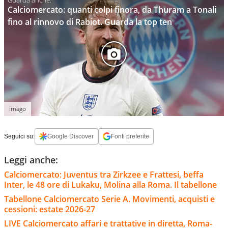
Calciomercato: quanti colpi finora, da Thuram a Tonali
fino al rinnovo di Rabiot. Guarda la top ten
Imago
Seguici su:
Google Discover
Fonti preferite
Leggi anche:
Calciomercato: Juventus tra Zirkzee e Frattesi, beffa
Inter, le 48 ore di Lukaku, Molina alla Roma. Il tabellone
Tabellone Calciomercato Serie A. Movimenti, acquisti e
cessioni: estate 2026-27
LIVE Calciomercato affari e trattative in diretta, Roma-