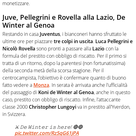
monetizzare.
Juve, Pellegrini e Rovella alla Lazio, De
Winter al Genoa
Restando in casa
Juventus
, i bianconeri hanno sfruttato le
ultime ore per piazzare
tre colpi in uscita
.
Luca Pellegrini e
Nicolò Rovella
sono pronti a passare alla
Lazio
con la
formula del prestito con obbligo di riscatto. Per il primo si
tratta di un ritorno, dopo la parentesi (non fortunatissima)
della seconda metà della scorsa stagione. Per il
centrocampista, l’obiettivo è confermare quanto di buono
fatto vedere a
Monza
. In serata è arrivata anche l’ufficialità
del passaggio di
Koni de Winter al Genoa
, anche in questo
caso, prestito con obbligo di riscatto. Infine, l’attaccante
classe 2000
Christopher Lungoyi
va in prestito all’Yverdon,
in Svizzera.
⚔️ 𝙳𝚎 𝚆𝚒𝚗𝚝𝚎𝚛 𝚒𝚜 𝚑𝚎𝚛𝚎! 🔴🔵
pic.twitter.com/Rz5qG61jPA