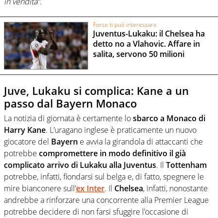
in vendita”
.
Forse ti può interessare
Juventus-Lukaku: il Chelsea ha
detto no a Vlahovic. Affare in
salita, servono 50 milioni
Juve, Lukaku si complica: Kane a un
passo dal Bayern Monaco
La notizia di giornata è certamente lo
sbarco a Monaco di
Harry Kane
. L’uragano inglese è praticamente un nuovo
giocatore del
Bayern
e avvia la girandola di attaccanti che
potrebbe
compromettere in modo definitivo il già
complicato arrivo di Lukaku alla Juventus
. Il
Tottenham
potrebbe, infatti, fiondarsi sul belga e, di fatto, spegnere le
mire bianconere sull’
ex Inter
. Il
Chelsea
, infatti, nonostante
andrebbe a rinforzare una concorrente alla Premier League
potrebbe decidere di non farsi sfuggire l’occasione di