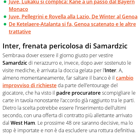
Juve, Lukaku si complica: Kane a un passo dal Bayern
Monaco
Juve, Pellegrini e Rovella alla Lazio, De Winter al Genoa
De Ketelaere-Atalanta si fa, Genoa scatenato e le altre
trattative
Inter, frenata pericolosa di Samardzic
Sembrava dover essere il giorno giusto per vestire
Samardzic
di nerazzurro e, invece, dopo aver sostenuto le
visite mediche, è arrivata la doccia gelata per l’
Inter
. A,
almeno momentaneamente, far saltare il banco è il
cambio
improvviso di richieste
da parte dell’entourage del
giocatore, che ha visto il
padre procuratore
scompigliare le
carte in tavola nonostante l’accordo già raggiunto tra le parti.
Dietro la scelta potrebbe essere l’inserimento dell’ultimi
secondo, con una offerta di contratto più allettante arrivato
dal
West Ham
. Le prossime 48 ore saranno decisive, ma lo
stop è importate e non è da escludere una rottura definitiva.