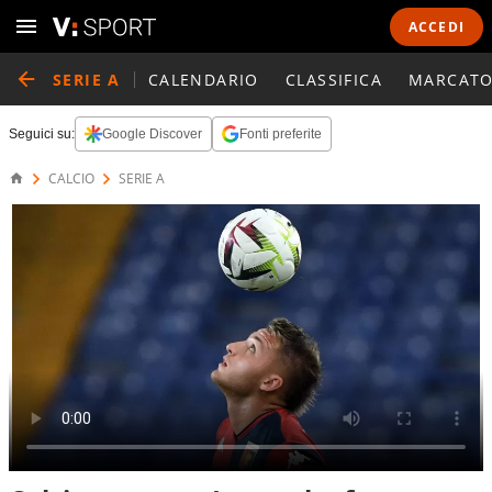
ACCEDI
SERIE A
CALENDARIO
CLASSIFICA
MARCATO
Seguici su:
Google Discover
Fonti preferite
CALCIO
SERIE A