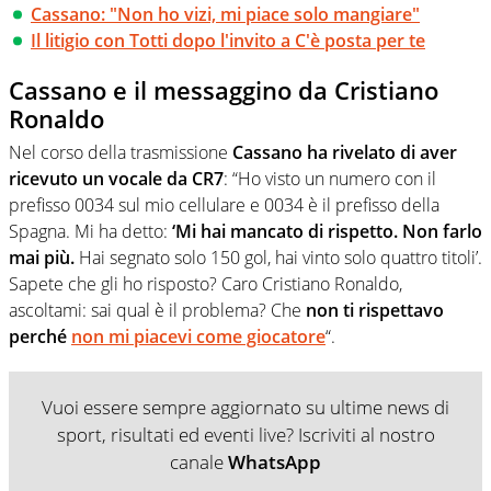
Cassano: "Non ho vizi, mi piace solo mangiare"
Il litigio con Totti dopo l'invito a C'è posta per te
Cassano e il messaggino da Cristiano
Ronaldo
Nel corso della trasmissione
Cassano ha rivelato di aver
ricevuto un vocale da CR7
: “Ho visto un numero con il
prefisso 0034 sul mio cellulare e 0034 è il prefisso della
Spagna. Mi ha detto:
‘Mi hai mancato di rispetto. Non farlo
mai più.
Hai segnato solo 150 gol, hai vinto solo quattro titoli’.
Sapete che gli ho risposto? Caro Cristiano Ronaldo,
ascoltami: sai qual è il problema? Che
non ti rispettavo
perché
non mi piacevi come giocatore
“.
Vuoi essere sempre aggiornato su ultime news di
sport, risultati ed eventi live? Iscriviti al nostro
canale
WhatsApp