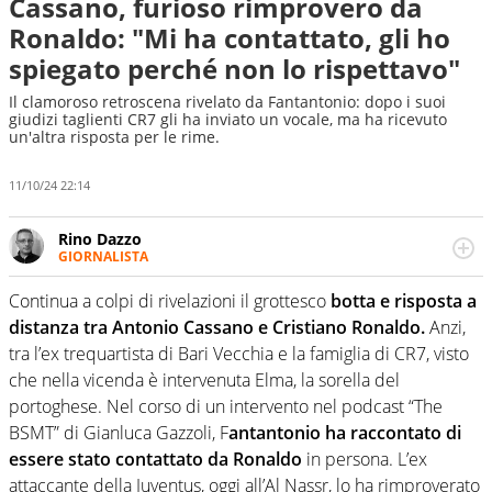
Cassano, furioso rimprovero da
Ronaldo: "Mi ha contattato, gli ho
spiegato perché non lo rispettavo"
Il clamoroso retroscena rivelato da Fantantonio: dopo i suoi
giudizi taglienti CR7 gli ha inviato un vocale, ma ha ricevuto
un'altra risposta per le rime.
11/10/24 22:14
Rino Dazzo
GIORNALISTA
Se mai ci fosse modo di traslare il glossario del calcio in
una nicchia di esperti, lui ne farebbe parte. Non si perde
Continua a colpi di rivelazioni il grottesco
botta e risposta a
una svista arbitrale né gli umori social del mondo delle
distanza tra Antonio Cassano e Cristiano Ronaldo.
Anzi,
curve
tra l’ex trequartista di Bari Vecchia e la famiglia di CR7, visto
che nella vicenda è intervenuta Elma, la sorella del
portoghese. Nel corso di un intervento nel podcast “The
BSMT” di Gianluca Gazzoli, F
antantonio ha raccontato di
essere stato contattato da Ronaldo
in persona. L’ex
attaccante della Juventus, oggi all’Al Nassr, lo ha rimproverato