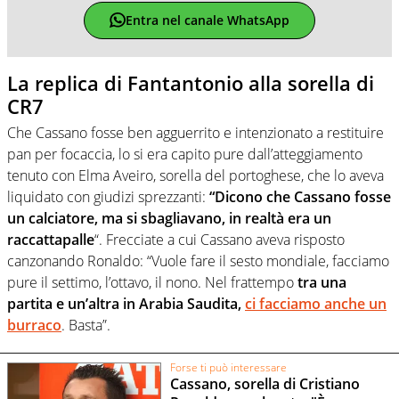
Entra nel canale WhatsApp
La replica di Fantantonio alla sorella di
CR7
Che Cassano fosse ben agguerrito e intenzionato a restituire
pan per focaccia, lo si era capito pure dall’atteggiamento
tenuto con Elma Aveiro, sorella del portoghese, che lo aveva
liquidato con giudizi sprezzanti:
“Dicono che Cassano fosse
un calciatore, ma si sbagliavano, in realtà era un
raccattapalle
“. Frecciate a cui Cassano aveva risposto
canzonando Ronaldo: “Vuole fare il sesto mondiale, facciamo
pure il settimo, l’ottavo, il nono. Nel frattempo
tra una
partita e un’altra in Arabia Saudita,
ci facciamo anche un
burraco
. Basta”.
Forse ti può interessare
Cassano, sorella di Cristiano