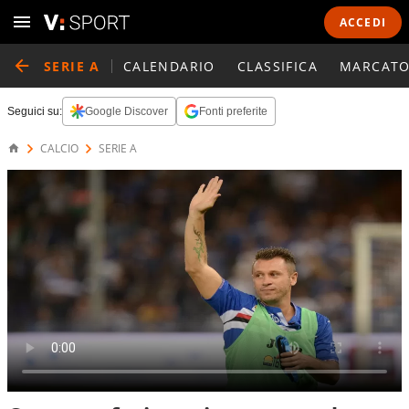
ACCEDI
SERIE A
CALENDARIO
CLASSIFICA
MARCATO
Seguici su:
Google Discover
Fonti preferite
CALCIO
SERIE A