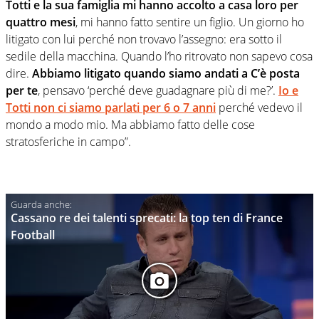
Totti e la sua famiglia mi hanno accolto a casa loro per
quattro mesi
, mi hanno fatto sentire un figlio. Un giorno ho
litigato con lui perché non trovavo l’assegno: era sotto il
sedile della macchina. Quando l’ho ritrovato non sapevo cosa
dire.
Abbiamo litigato quando siamo andati a C’è posta
per te
, pensavo ‘perché deve guadagnare più di me?’.
Io e
Totti non ci siamo parlati per 6 o 7 anni
perché vedevo il
mondo a modo mio. Ma abbiamo fatto delle cose
stratosferiche in campo”.
Cassano re dei talenti sprecati: la top ten di France
Football