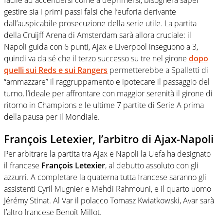
facile ad accendersi come a deprimersi, bisognerà saper
gestire sia i primi passi falsi che l’euforia derivante
dall’auspicabile prosecuzione della serie utile. La partita
della Cruijff Arena di Amsterdam sarà allora cruciale: il
Napoli guida con 6 punti, Ajax e Liverpool inseguono a 3,
quindi va da sé che il terzo successo su tre nel girone
dopo
quelli sui Reds e sui Rangers
permetterebbe a Spalletti di
“ammazzare” il raggruppamento e ipotecare il passaggio del
turno, l’ideale per affrontare con maggior serenità il girone di
ritorno in Champions e le ultime 7 partite di Serie A prima
della pausa per il Mondiale.
François Letexier, l’arbitro di Ajax-Napoli
Per arbitrare la partita tra Ajax e Napoli la Uefa ha designato
il francese
François Letexier
, al debutto assoluto con gli
azzurri. A completare la quaterna tutta francese saranno gli
assistenti Cyril Mugnier e Mehdi Rahmouni, e il quarto uomo
Jérémy Stinat. Al Var il polacco Tomasz Kwiatkowski, Avar sarà
l’altro francese Benoît Millot.