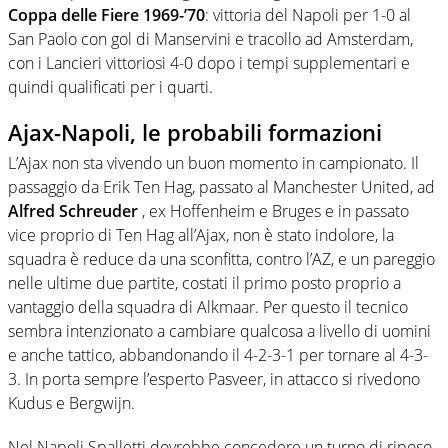
Coppa delle Fiere 1969-’70
: vittoria del Napoli per 1-0 al
San Paolo con gol di Manservini e tracollo ad Amsterdam,
con i Lancieri vittoriosi 4-0 dopo i tempi supplementari e
quindi qualificati per i quarti.
Ajax-Napoli, le probabili formazioni
L’Ajax non sta vivendo un buon momento in campionato. Il
passaggio da Erik Ten Hag, passato al Manchester United, ad
Alfred
Schreuder
, ex Hoffenheim e Bruges e in passato
vice proprio di Ten Hag all’Ajax, non è stato indolore, la
squadra è reduce da una sconfitta, contro l’AZ, e un pareggio
nelle ultime due partite, costati il primo posto proprio a
vantaggio della squadra di Alkmaar. Per questo il tecnico
sembra intenzionato a cambiare qualcosa a livello di uomini
e anche tattico, abbandonando il 4-2-3-1 per tornare al 4-3-
3. In porta sempre l’esperto Pasveer, in attacco si rivedono
Kudus e Bergwijn.
Nel Napoli Spalletti dovrebbe concedere un turno di riposo