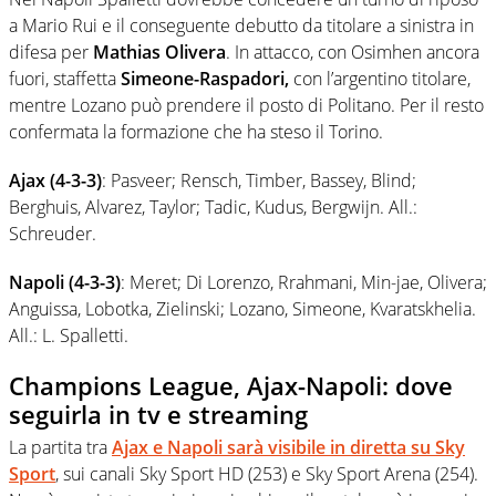
a Mario Rui e il conseguente debutto da titolare a sinistra in
difesa per
Mathias Olivera
. In attacco, con Osimhen ancora
fuori, staffetta
Simeone-Raspadori,
con l’argentino titolare,
mentre Lozano può prendere il posto di Politano. Per il resto
confermata la formazione che ha steso il Torino.
Ajax (4-3-3)
: Pasveer; Rensch, Timber, Bassey, Blind;
Berghuis, Alvarez, Taylor; Tadic, Kudus, Bergwijn. All.:
Schreuder.
Napoli (4-3-3)
: Meret; Di Lorenzo, Rrahmani, Min-jae, Olivera;
Anguissa, Lobotka, Zielinski; Lozano, Simeone, Kvaratskhelia.
All.: L. Spalletti.
Champions League, Ajax-Napoli: dove
seguirla in tv e streaming
La partita tra
Ajax e Napoli sarà visibile in diretta su Sky
Sport
, sui canali Sky Sport HD (253) e Sky Sport Arena (254).