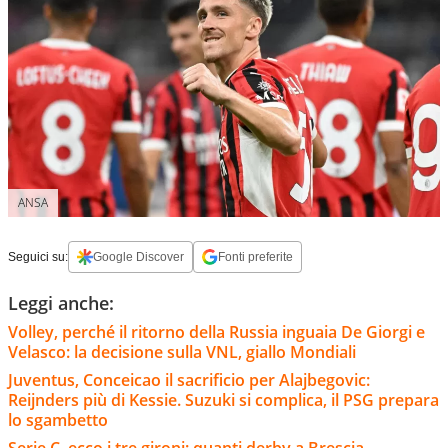
ANSA
Seguici su:
Google Discover
Fonti preferite
Leggi anche:
Volley, perché il ritorno della Russia inguaia De Giorgi e
Velasco: la decisione sulla VNL, giallo Mondiali
Juventus, Conceicao il sacrificio per Alajbegovic:
Reijnders più di Kessie. Suzuki si complica, il PSG prepara
lo sgambetto
Serie C, ecco i tre gironi: quanti derby a Brescia,