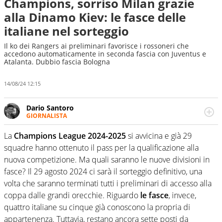
Champions, sorriso Milan grazie
alla Dinamo Kiev: le fasce delle
italiane nel sorteggio
Il ko dei Rangers ai preliminari favorisce i rossoneri che
accedono automaticamente in seconda fascia con Juventus e
Atalanta. Dubbio fascia Bologna
14/08/24 12:15
Dario Santoro
GIORNALISTA
Scrive, commenta, racconta lo sport in tutte le
sfaccettature. Tocca l'apice quando ha modo di
La
Champions League 2024-2025
si avvicina e già 29
concentrarsi sulle interviste ai grandi protagonisti
squadre hanno ottenuto il pass per la qualificazione alla
nuova competizione. Ma quali saranno le nuove divisioni in
fasce? Il 29 agosto 2024 ci sarà il sorteggio definitivo, una
volta che saranno terminati tutti i preliminari di accesso alla
coppa dalle grandi orecchie. Riguardo
le fasce
, invece,
quattro italiane su cinque già conoscono la propria di
appartenenza. Tuttavia, restano ancora sette posti da