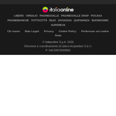
LIBERO
VIRGILIO
PAGINEGIALLE
PAGINEGIALLE SHOP
PGCASA
PAGINEBIANCHE
TUTTOCITTÀ
DILEI
SIVIAGGIA
QUIFINANZA
BUONISSIMO
SUPEREVA
Chi siamo
Note Legali
Privacy
Cookie Policy
Preferenze sui cookie
Aiuto
© Italiaonline S.p.A. 2026
Direzione e coordinamento di Libero Acquisition S.á r.l.
P. IVA 03970540963