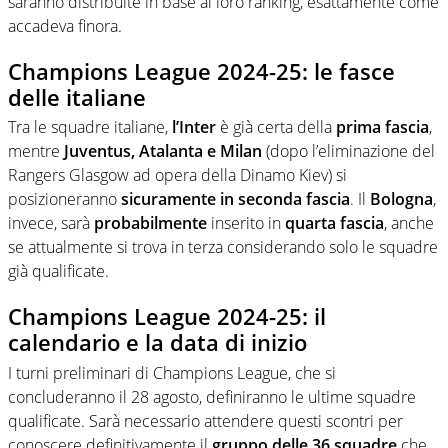
saranno distribuite in base al loro ranking, esattamente come
accadeva finora.
Champions League 2024-25: le fasce
delle italiane
Tra le squadre italiane,
l’Inter
è già certa della
prima fascia
,
mentre
Juventus, Atalanta e Milan
(dopo l’eliminazione del
Rangers Glasgow ad opera della Dinamo Kiev) si
posizioneranno
sicuramente in seconda fascia
. Il
Bologna
,
invece, sarà
probabilmente
inserito in
quarta fascia
, anche
se attualmente si trova in terza considerando solo le squadre
già qualificate.
Champions League 2024-25: il
calendario e la data di inizio
I turni preliminari di Champions League, che si
concluderanno il 28 agosto, definiranno le ultime squadre
qualificate. Sarà necessario attendere questi scontri per
conoscere definitivamente il
gruppo delle 36 squadre
che